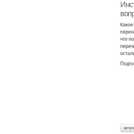
Инс
воп
Какое
перен
что п
переч
остал
Подго
читат