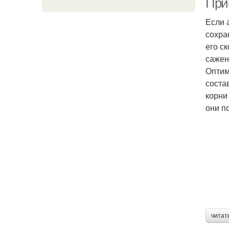
Прик
Если 
сохра
его с
сажен
Оптим
соста
корни
они п
читат