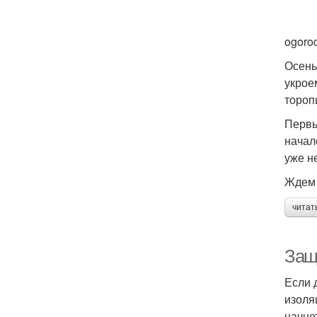
ogoro
Осень
укрое
тороп
Первы
начал
уже не
Ждем 
читат
Защ
Если 
изоля
начне