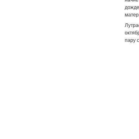
дожде
матер
Лутра
октяб
пару 