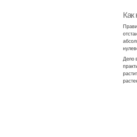
Как
Прави
отста
абсол
нулев
Дело 
практ
расти
расте