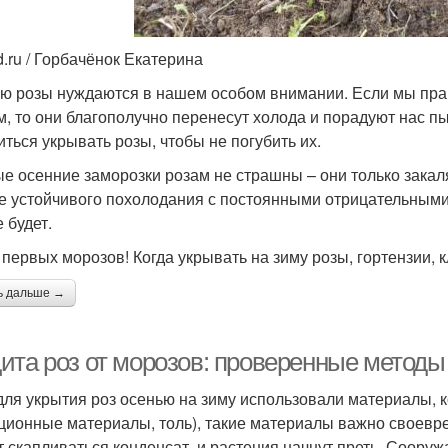
d.ru / Горбачёнок Екатерина
ю розы нуждаются в нашем особом внимании. Если мы прав
м, то они благополучно перенесут холода и порадуют нас 
иться укрывать розы, чтобы не погубить их.
е осенние заморозки розам не страшны – они только закаля
е устойчивого похолодания с постоянными отрицательными 
 будет.
первых морозов! Когда укрывать на зиму розы, гортензии, 
ь дальше →
ита роз от морозов: проверенные методы
для укрытия роз осенью на зиму использовали материалы, к
ционные материалы, толь), такие материалы важно своевре
т скапливаться конденсат, и растения начнут преть. Сооруж