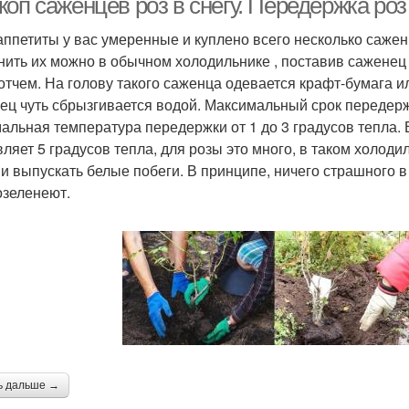
оп саженцев роз в снегу. Передержка роз
аппетиты у вас умеренные и куплено всего несколько саженц
нить их можно в обычном холодильнике , поставив саженец 
котчем. На голову такого саженца одевается крафт-бумага и
ец чуть сбрызгивается водой. Максимальный срок передержк
альная температура передержки от 1 до 3 градусов тепла.
вляет 5 градусов тепла, для розы это много, в таком холод
 и выпускать белые побеги. В принципе, ничего страшного в
озеленеют.
ь дальше →