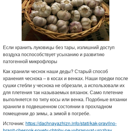
Если хранить луковицы без тары, излишний доступ
воздуха поспособствует усыханию и развитию
патогенной микрофлоры
Как хранили чеснок наши деды? Старый способ
хранения чеснока – в косах и венках. Наши предки после
сушки стебли у чеснока не обрезали, а использовали их
для плетения так называемых вязанок. Само плетение
выполняется по типу косы или венка. Подобные вязанки
хранили в подвешенном состоянии в прохладном
помещении до зимы, а зимой в погребе.
Источник:
https://dachnayazhizn.info/stati/kak-pravilno-
hranit-chesnok-sovety-chtoby-ne-vybrasyvat-urozhay