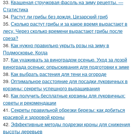
33.
Квашеная стручковая фасоль на зиму рецепты. —
Статистика
34.
Растут ли грибы без дождя. Цезарский гриб
35.
Сколько растут грибы и за какое время вырастают в
лесу. Через сколько времени вырастают грибы после
среза?
36.
Как нужно правильно укрыть розы на зиму в
Подмосковье. Когда
37.
Как ухаживать за виноградом осенью. Уход за лозой
винограда осенью: опрыскивания для подготовки к зиме
38.
Как выбрать растения для тени на огороде
39.
Оптимальное расстояние для посадки луковичных в
корзины: секреты успешного выращивания
40.
Как получить бесплатные корзины для луковичных:
советы и рекомендации
41.
Секреты правильной обрезки березы: как добиться
красивой и здоровой кроны
42.
Эффективные методы подрезки кроны для снижения
высоты деревьев