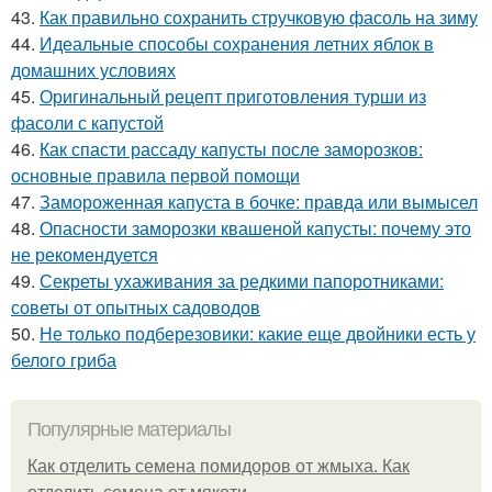
43.
Как правильно сохранить стручковую фасоль на зиму
44.
Идеальные способы сохранения летних яблок в
домашних условиях
45.
Оригинальный рецепт приготовления турши из
фасоли с капустой
46.
Как спасти рассаду капусты после заморозков:
основные правила первой помощи
47.
Замороженная капуста в бочке: правда или вымысел
48.
Опасности заморозки квашеной капусты: почему это
не рекомендуется
49.
Секреты ухаживания за редкими папоротниками:
советы от опытных садоводов
50.
Не только подберезовики: какие еще двойники есть у
белого гриба
Популярные материалы
Как отделить семена помидоров от жмыха. Как