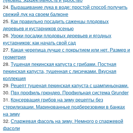
24.
Выращивание лука в воде: простой способ получить
свежий лук на своем балконе
25.
Как правильно посадить саженцы плодовых
деревьев и кустарников осенью
26.
Уроки посадки плодовых деревьев и ягодных
кустарников: как начать свой сад
27.
Какая черепица лучше с покрытием или нет. Размер и
геометрия
28.
Тушеная пекинская капуста с грибами. Постная
пекинская капуста, тушенная с лисичками. Вкусная
коллекция
29.
Рецепт тушеная пекинская капуста с шампиньонами.
30.
Пвх профиль грюндер. Профильная система Grunder
31.
Консервация грибов на зиму рецепты без
стерилизации. Маринованные подберезовики в банках
на зиму
32.
Спаржевая фасоль на зиму. Немного о спаржевой
фасоли