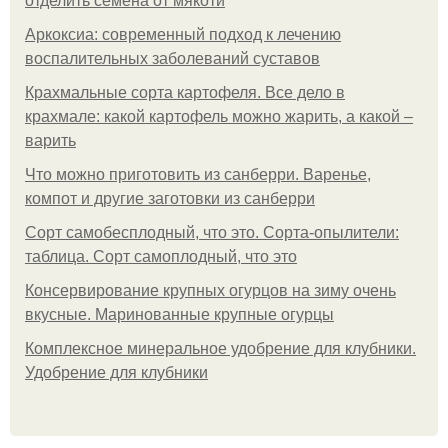
отделить семена от мякоти
Аркоксиа: современный подход к лечению
воспалительных заболеваний суставов
Крахмальные сорта картофеля. Все дело в
крахмале: какой картофель можно жарить, а какой –
варить
Что можно приготовить из санберри. Варенье,
компот и другие заготовки из санберри
Сорт самобесплодный, что это. Сорта-опылители:
таблица. Сорт самоплодный, что это
Консервирование крупных огурцов на зиму очень
вкусные. Маринованные крупные огурцы
Комплексное минеральное удобрение для клубники.
Удобрение для клубники