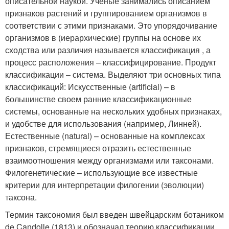
описательной наукой. Ученые занимались описанием
признаков растений и группированием организмов в
соответствии с этими признаками. Это упорядочивание
организмов в (иерархические) группы на основе их
сходства или различия называется классификация , а
процесс расположения – классифицирование. Продукт
классификации – система. Выделяют три основных типа
классификаций: Искусственные (artificial) – в
большинстве своем ранние классификационные
системы, основанные на нескольких удобных признаках,
и удобстве для использования (например, Линней).
Естественные (natural) – основанные на комплексах
признаков, стремящиеся отразить естественные
взаимоотношения между организмами или таксонами.
Филогенетические – использующие все известные
критерии для интерпретации филогении (эволюции)
таксона.
Термин таксономия был введен швейцарским ботаником
de Candolle (1813) и обозначал теорию классификации