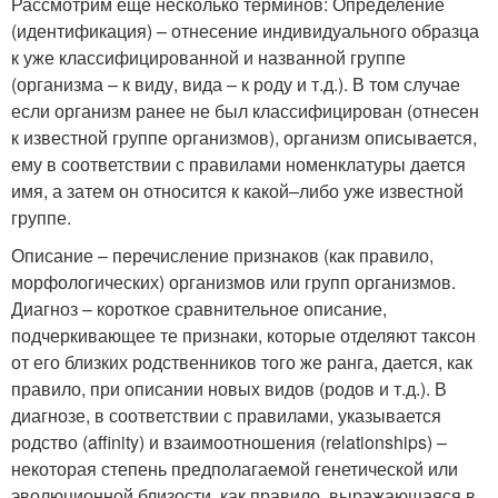
Рассмотрим еще несколько терминов: Определение
(идентификация) – отнесение индивидуального образца
к уже классифицированной и названной группе
(организма – к виду, вида – к роду и т.д.). В том случае
если организм ранее не был классифицирован (отнесен
к известной группе организмов), организм описывается,
ему в соответствии с правилами номенклатуры дается
имя, а затем он относится к какой–либо уже известной
группе.
Описание – перечисление признаков (как правило,
морфологических) организмов или групп организмов.
Диагноз – короткое сравнительное описание,
подчеркивающее те признаки, которые отделяют таксон
от его близких родственников того же ранга, дается, как
правило, при описании новых видов (родов и т.д.). В
диагнозе, в соответствии с правилами, указывается
родство (affinity) и взаимоотношения (relationships) –
некоторая степень предполагаемой генетической или
эволюционной близости, как правило, выражающаяся в