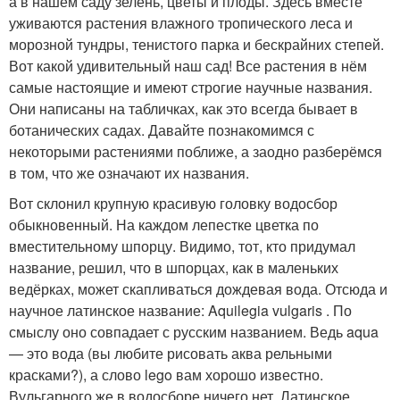
а в нашем саду зелень, цветы и плоды. Здесь вместе
уживаются растения влажного тропического леса и
морозной тундры, тенистого парка и бескрайних степей.
Вот какой удивительный наш сад! Все растения в нём
самые настоящие и имеют строгие научные названия.
Они написаны на табличках, как это всегда бывает в
ботанических садах. Давайте познакомимся с
некоторыми растениями поближе, а заодно разберёмся
в том, что же означают их названия.
Вот склонил крупную красивую головку водосбор
обыкновенный. На каждом лепестке цветка по
вместительному шпорцу. Видимо, тот, кто придумал
название, решил, что в шпорцах, как в маленьких
ведёрках, может скапливаться дождевая вода. Отсюда и
научное латинское название: Aquilegia vulgaris . По
смыслу оно совпадает с русским названием. Ведь aqua
— это вода (вы любите рисовать аква рельными
красками?), а слово lego вам хорошо известно.
Вульгарного же в водосборе ничего нет. Латинское