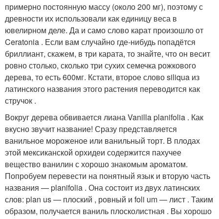
примерно постоянную массу (около 200 мг), поэтому с
древности их использовали как единицу веса в
ювелирном деле. Да и само слово карат произошло от
Ceratonia . Если вам случайно где-нибудь попадётся
бриллиант, скажем, в три карата, то знайте, что он весит
ровно столько, сколько три сухих семечка рожкового
дерева, то есть 600мг. Кстати, второе слово siliqua из
латинского названия этого растения переводится как
стручок .
Вокруг дерева обвивается лиана Vanilla planifolia . Как
вкусно звучит название! Сразу представляется
ванильное мороженое или ванильный торт. В плодах
этой мексиканской орхидеи содержится пахучее
вещество ванилин с хорошо знакомым ароматом.
Попробуем перевести на понятный язык и вторую часть
названия — planifolia . Она состоит из двух латинских
слов: plan us — плоский , ровный и foli um — лист . Таким
образом, получается ваниль плосколистная . Вы хорошо