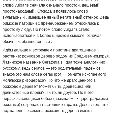
слово vulgaris сначала означало простой, дешёвый,
простонародный . Отсюда и появилось слово
вульгарный , имеющее явный негативный оттенок. Ведь
римские патриции с пренебрежением относились к
простому люду. Но потом слово vulgaris стало
использоваться и в более широком смысле, означая
обычный, обыкновенный .
Идём дальше и встречаем поистине драгоценное
растение: рожковое дерево родом из Средиземноморья.
Латинское название Ceratonia siliqua тоже аналогично
русскому, ведь ceratos — это родительный падеж от
знакомого нам слова ceras (рог). Помните ископаемого
моллюска ризоцераса? Но что же драгоценного в
рожковом дереве? Может быть, древесина или
деликатесные плоды? Ни то, ни другое. Но в его
нераскрывающихся бобах (называемых цареградскими
рожками) созревают настоящие караты. Дело в том, что
поджаренные семена рожкового дерева имеют