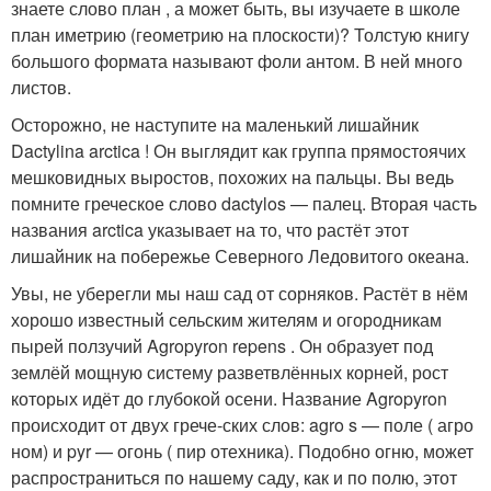
знаете слово план , а может быть, вы изучаете в школе
план иметрию (геометрию на плоскости)? Толстую книгу
большого формата называют фоли антом. В ней много
листов.
Осторожно, не наступите на маленький лишайник
Dactylina arctica ! Он выглядит как группа прямостоячих
мешковидных выростов, похожих на пальцы. Вы ведь
помните греческое слово dactylos — палец. Вторая часть
названия arctica указывает на то, что растёт этот
лишайник на побережье Северного Ледовитого океана.
Увы, не уберегли мы наш сад от сорняков. Растёт в нём
хорошо известный сельским жителям и огородникам
пырей ползучий Agropyron repens . Он образует под
землёй мощную систему разветвлённых корней, рост
которых идёт до глубокой осени. Название Agropyron
происходит от двух грече-ских слов: agro s — поле ( агро
ном) и pyr — огонь ( пир отехника). Подобно огню, может
распространиться по нашему саду, как и по полю, этот