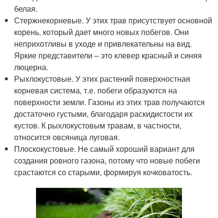
белая.
Стержнекорневые. У этих трав присутствует основной
корень, который дает много новых побегов. Они
неприхотливы в уходе и привлекательны на вид.
Яркие представители – это клевер красный и синяя
люцерна.
Рыхлокустовые. У этих растений поверхностная
корневая система, т.е. побеги образуются на
поверхности земли. Газоны из этих трав получаются
достаточно густыми, благодаря раскидистости их
кустов. К рыхлокустовым травам, в частности,
относится овсяница луговая.
Плоскокустовые. Не самый хороший вариант для
создания ровного газона, потому что новые побеги
срастаются со старыми, формируя кочковатость.