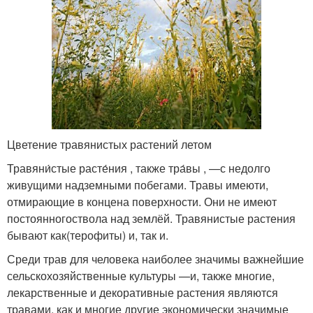
Цветение травянистых растений летом
Травяни́стые расте́ния , также тра́вы , —с недолго
живущими надземными побегами. Травы имеюти,
отмирающие в концена поверхности. Они не имеют
постоянногоствола над землёй. Травянистые растения
бывают как(терофиты) и, так и.
Среди трав для человека наиболее значимы важнейшие
сельскохозяйственные культуры —и, также многие,
лекарственные и декоративные растения являются
травами, как и многие другие экономически значимые