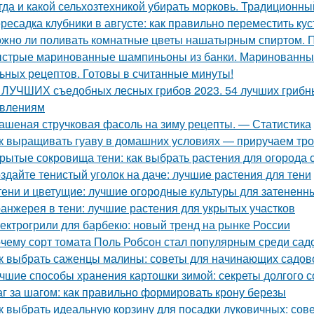
гда и какой сельхозтехникой убирать морковь. Традиционн
ресадка клубники в августе: как правильно переместить ку
жно ли поливать комнатные цветы нашатырным спиртом. 
стрые маринованные шампиньоны из банки. Маринованные
ьных рецептов. Готовы в считанные минуты!
 ЛУЧШИХ съедобных лесных грибов 2023. 54 лучших грибны
влениям
ашеная стручковая фасоль на зиму рецепты. — Статистика
к выращивать гуаву в домашних условиях — приручаем тро
рытые сокровища тени: как выбрать растения для огород
здайте тенистый уголок на даче: лучшие растения для тени
тени и цветущие: лучшие огородные культуры для затененн
анжерея в тени: лучшие растения для укрытых участков
ектрогрили для барбекю: новый тренд на рынке России
чему сорт томата Поль Робсон стал популярным среди сад
к выбрать саженцы малины: советы для начинающих садов
чшие способы хранения картошки зимой: секреты долгого 
г за шагом: как правильно формировать крону березы
к выбрать идеальную корзину для посадки луковичных: сов