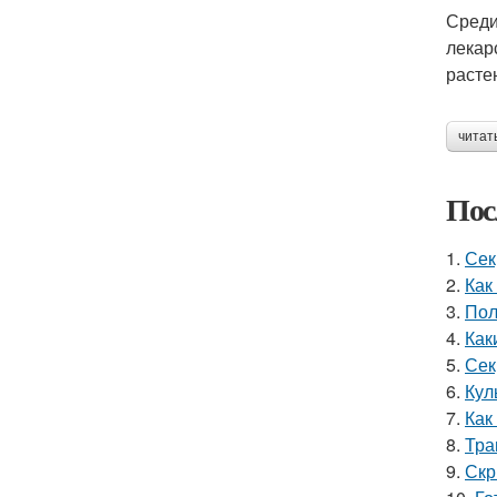
Среди
лекар
расте
читат
Пос
1.
Сек
2.
Как
3.
Пол
4.
Как
5.
Сек
6.
Кул
7.
Как
8.
Тра
9.
Скр