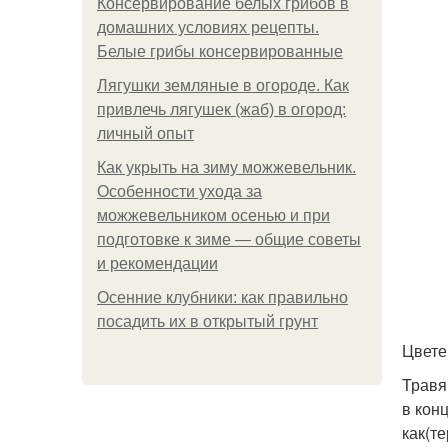
Консервирование белых грибов в
домашних условиях рецепты.
Белые грибы консервированные
Лягушки земляные в огороде. Как
привлечь лягушек (жаб) в огород:
личный опыт
Как укрыть на зиму можжевельник.
Особенности ухода за
можжевельником осенью и при
подготовке к зиме — общие советы
и рекомендации
Осенние клубники: как правильно
посадить их в открытый грунт
Цвете
Травя
в кон
как(те