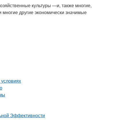
озяйственные культуры —и, также многие,
и многие другие экономически значимые
 условиях
о
имы
льной Эффективности