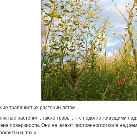
ние травянистых растений летом
ни́стые расте́ния , также тра́вы , —с недолго живущими 
цена поверхности. Они не имеют постоянногоствола над зе
рофиты) и, так и.