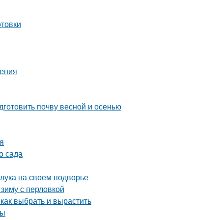
отовки
шения
дготовить почву весной и осенью
ия
о сада
 лука на своем подворье
 зиму с перловкой
 как выбрать и вырастить
ты