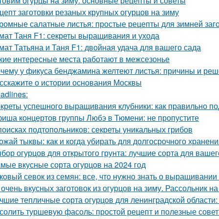
товим огурцы на зиму: основные рецепты и советы
цепт заготовки резаных крупных огурцов на зиму
ромные салатные листья: простые рецепты для зимней заг
мат Таня F1: секреты выращивания и ухода
мат Татьяна и Таня F1: двойная удача для вашего сада
кие интересные места работают в межсезонье
чему у фикуса бенджамина желтеют листья: причины и ре
сскажите о истории основания Москвы
adlines:
креты успешного выращивания клубники: как правильно по
иша концертов группы Любэ в Тюмени: не пропустите
поисках подтопольников: секреты уникальных грибов
ожай тыквы: как и когда убирать для долгосрочного хранен
бор огурцов для открытого грунта: лучшие сорта для вашег
мые вкусные сорта огурцов на 2024 год
ковый севок из семян: все, что нужно знать о выращивании
 очень вкусных заготовок из огурцов на зиму. Рассольник на
чшие тепличные сорта огурцов для ленинградской области:
солить туршевую фасоль: простой рецепт и полезные сове