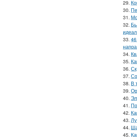
29.
Ко
30.
Пе
31.
Мо
32.
Бы
идеал
33.
46
напра
34.
Кв
35.
Ка
36.
Ск
37.
Со
38.
В 
39.
Ор
40.
Эл
41.
По
42.
Ка
43.
Лу
44.
Ша
45.
Ка