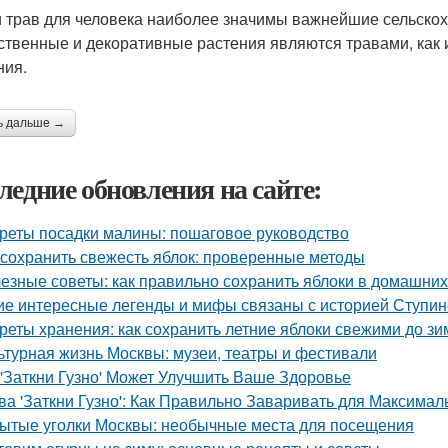
 трав для человека наиболее значимы важнейшие сельскох
ственные и декоративные растения являются травами, как 
ния.
ь дальше →
ледние обновления на сайте:
реты посадки малины: пошаговое руководство
 сохранить свежесть яблок: проверенные методы
езные советы: как правильно сохранить яблоки в домашних
ие интересные легенды и мифы связаны с историей Ступин
реты хранения: как сохранить летние яблоки свежими до з
ьтурная жизнь Москвы: музеи, театры и фестивали
 'Заткни Гузно' Может Улучшить Ваше Здоровье
ва 'Заткни Гузно': Как Правильно Заваривать для Максима
ытые уголки Москвы: необычные места для посещения