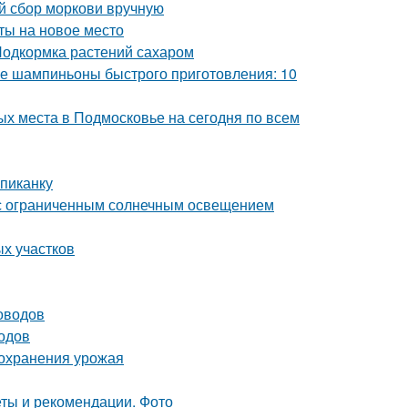
ый сбор моркови вручную
сты на новое место
Подкормка растений сахаром
 шампиньоны быстрого приготовления: 10
х места в Подмосковье на сегодня по всем
пиканку
а с ограниченным солнечным освещением
ых участков
оводов
одов
сохранения урожая
еты и рекомендации. Фото