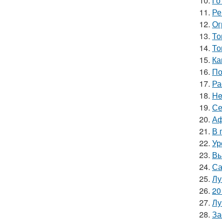
10.
Го
11.
Ре
12.
Ог
13.
То
14.
То
15.
Ка
16.
По
17.
Ра
18.
He
19.
Се
20.
Аф
21.
В 
22.
Ур
23.
Вы
24.
Са
25.
Лу
26.
20
27.
Лу
28.
За