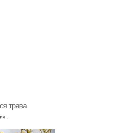
ся трава
ия .