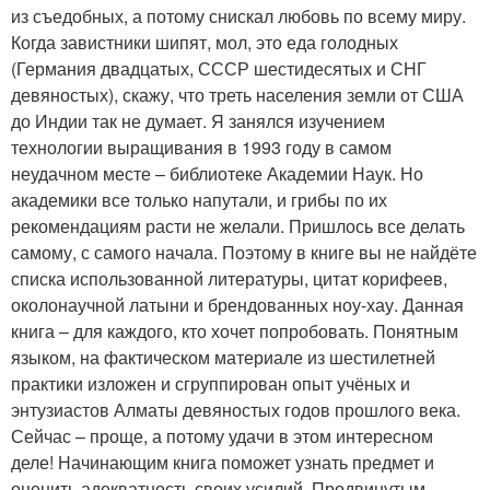
из съедобных, а потому снискал любовь по всему миру.
Когда завистники шипят, мол, это еда голодных
(Германия двадцатых, СССР шестидесятых и СНГ
девяностых), скажу, что треть населения земли от США
до Индии так не думает. Я занялся изучением
технологии выращивания в 1993 году в самом
неудачном месте – библиотеке Академии Наук. Но
академики все только напутали, и грибы по их
рекомендациям расти не желали. Пришлось все делать
самому, с самого начала. Поэтому в книге вы не найдёте
списка использованной литературы, цитат корифеев,
околонаучной латыни и брендованных ноу-хау. Данная
книга – для каждого, кто хочет попробовать. Понятным
языком, на фактическом материале из шестилетней
практики изложен и сгруппирован опыт учёных и
энтузиастов Алматы девяностых годов прошлого века.
Сейчас – проще, а потому удачи в этом интересном
деле! Начинающим книга поможет узнать предмет и
оценить адекватность своих усилий. Продвинутым –