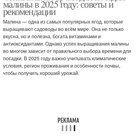
малины в 2025 году: советы и
черенкования
рекомендации
Малина — одна из самых популярных ягод, которые
выращивают садоводы во всём мире. Она не только
Мультифлоры во время
Мультифлор во время
вкусна, но и полезна, богата витаминами и
антиоксидантами. Однако успех выращивания малины
во многом зависит от правильного выбора времени для
посадки. В 2025 году важно учитывать климатические
Оптимальное
Оптимальная схема
условия, регион проживания и особенности почвы,
расстояние
чтобы получить хороший урожай.
Идеальное время
Растение во время