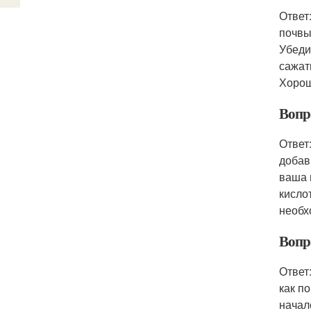
Ответ
почвы
Убеди
сажат
Хорош
Вопр
Ответ
добав
ваша 
кисло
необх
Вопр
Ответ
как п
начал