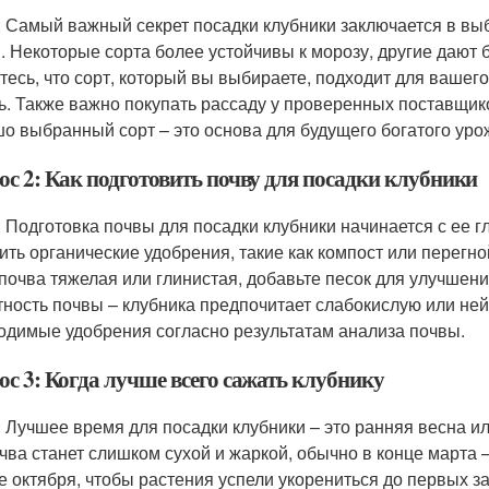
: Самый важный секрет посадки клубники заключается в вы
. Некоторые сорта более устойчивы к морозу, другие дают б
тесь, что сорт, который вы выбираете, подходит для вашего
ь. Также важно покупать рассаду у проверенных поставщико
о выбранный сорт – это основа для будущего богатого уро
ос 2: Как подготовить почву для посадки клубники
: Подготовка почвы для посадки клубники начинается с ее г
ить органические удобрения, такие как компост или перегн
почва тяжелая или глинистая, добавьте песок для улучшен
тность почвы – клубника предпочитает слабокислую или нейт
одимые удобрения согласно результатам анализа почвы.
ос 3: Когда лучше всего сажать клубнику
: Лучшее время для посадки клубники – это ранняя весна ил
очва станет слишком сухой и жаркой, обычно в конце марта
е октября, чтобы растения успели укорениться до первых за