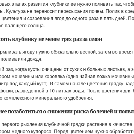
рвых этапах развития клубники ее нужно поливать так, чтоб
ды. Культура не переносит пересыхания почвы. Полив в сре
 цветения и созревания ягод до одного раза в пять дней. П
ая палящего солнца.
ять клубнику не менее трех раз за сезон
рмливать ягоду нужно обязательно весной, затем во время 
 полива или дождя.
й раз, когда кусты очищены от сухих и больных листьев, а 
ором мочевины или коровяка (одна чайная ложка мочевины 
литр под каждый куст). В самом начале цветения грядку на
фоски, разведенной в 10 литрах воды. После цветения для
о комплексного минерального удобрения.
ее позаботиться о снижении риска болезней и появ
 первого рыхления клубничной грядки растения в качестве
ором медного купороса. Перед цветением нужно обработать 