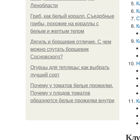
К
Ленобласти
К
Гриб, как белый коралл. Съедобные
С
грибы, похожие на кораллы с
К
белым и желтым телом
К
Дягиль и борщевик отличие. С чем
можно спутать борщевик
Сосновского?
Н
Огурцы для теплицы: как выбрать
лучший сорт
Почему у томатов белые прожилки.
Почему у плодов томатов
К
образуются белые прожилки внутри
Клу