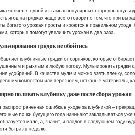
ика является одной из самых популярных огородных культур
сть ягод на грядках чаще всего говорит о том, что при в
ты богатого урожая просты и кроются в правильном уходе.
ами, которые помогут увеличить урожай в два раза.
мульчирования грядок не обойтись
збавляет клубничные грядки от сорняков, которые отбирают в
ушенным и рыхлым в любую погоду. Мульчировать грядки с
ния удобрений. В качестве мульчи можно взять пленку, сол
ревшим компостом или перегноем, нетканые материалы, кар
лярно поливать клубнику даже после сбора урожая
 распространенная ошибка в уходе за клубникой – прекращ
еточные почки будущего года начинают закладываться уже в 
 образуется мало, а, значит, и плодов в следующем году бу
хотя бы раз в неделю.