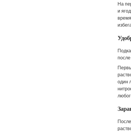
На пе
и яго
время
избег
Удобр
Подка
после
Первы
раств
один 
нитро
любог
Заран
После
раств