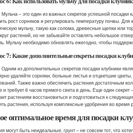
ос 6: Как использовать мульчу для посадки клубни
: Мульча – это один из важных секретов успешной посадки к
ить рост сорняков и регулировать температуру почвы. Для 
ическую мульчу, такую как солома, древесные щепки или то
округ растений, но не забывайте оставлять небольшое отвер
ль. Мульчу необходимо обновлять ежегодно, чтобы поддерж
ос 7: Какие дополнительные секреты посадки клуб
: Одним из дополнительных секретов посадки клубники явля
ярно удаляйте сорняки, больные листья и отцветшие цветы
еваний. Также важно обеспечить растения достаточным кол
е и требует 6 часов прямого света в день. Еще один секрет 
ает растениям восстановиться и подготовиться к следующе
ять растения, используя комплексные удобрения во время 
ое оптимальное время для посадки кл
ия могут быть неидеальные, грунт – не совсем тот, что хоте