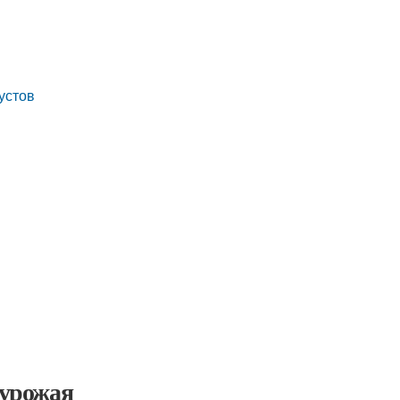
устов
 урожая