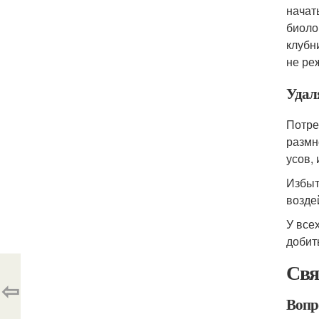
начат
биоло
клубн
не ре
Удал
Потре
размн
усов,
Избыт
возде
У все
добит
Свя
⇦
Вопр