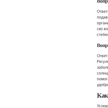
Вопр
Ответ
подав
орган
см) в
стебе
Вопр
Ответ
Регул
забол
солнц
помог
удобр
Как
Услов