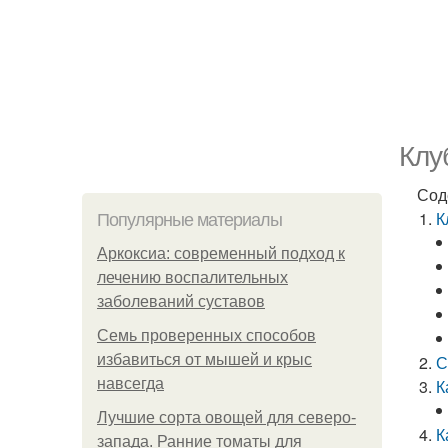
Клу
Сод
К
Популярные материалы
Аркоксиа: современный подход к
лечению воспалительных
заболеваний суставов
Семь проверенных способов
избавиться от мышей и крыс
С
навсегда
К
Лучшие сорта овощей для северо-
К
запада. Ранние томаты для