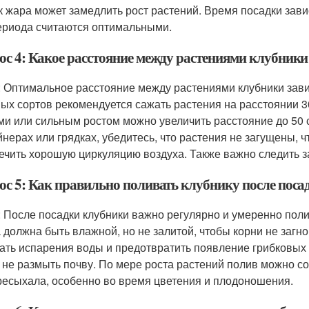
ак жара может замедлить рост растений. Время посадки зави
ериода считаются оптимальными.
ос 4: Какое расстояние между растениями клубник
: Оптимальное расстояние между растениями клубники зави
ых сортов рекомендуется сажать растения на расстоянии 30
ми или сильным ростом можно увеличить расстояние до 50 
йнерах или грядках, убедитесь, что растения не загущены,
ечить хорошую циркуляцию воздуха. Также важно следить за 
ос 5: Как правильно поливать клубнику после поса
: После посадки клубники важно регулярно и умеренно поли
 должна быть влажной, но не залитой, чтобы корни не загн
ать испарения воды и предотвратить появление грибковых 
 не размыть почву. По мере роста растений полив можно сок
ресыхала, особенно во время цветения и плодоношения.