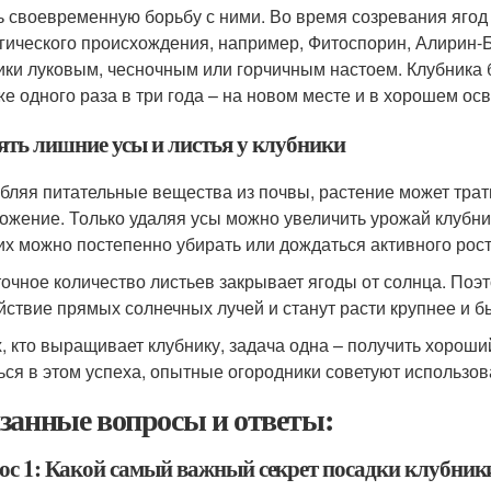
ь своевременную борьбу с ними. Во время созревания ягод
гического происхождения, например, Фитоспорин, Алирин-Б
ики луковым, чесночным или горчичным настоем. Клубника 
же одного раза в три года – на новом месте и в хорошем ос
ять лишние усы и листья у клубники
бляя питательные вещества из почвы, растение может трати
ожение. Только удаляя усы можно увеличить урожай клубник
 их можно постепенно убирать или дождаться активного роста
очное количество листьев закрывает ягоды от солнца. Поэ
йствие прямых солнечных лучей и станут расти крупнее и б
х, кто выращивает клубнику, задача одна – получить хороши
ься в этом успеха, опытные огородники советуют использов
занные вопросы и ответы:
ос 1: Какой самый важный секрет посадки клубник