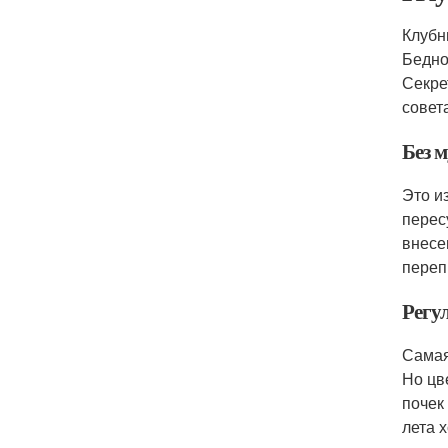
Клубн
Бедно
Секре
совет
Без 
Это и
перес
внесе
переп
Регу
Самая
Но цв
почек
лета 