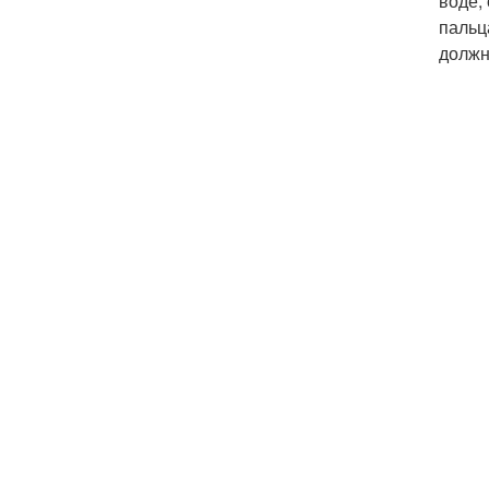
воде,
пальц
должн