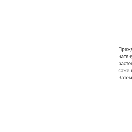
Прежд
натян
расте
сажен
Затем