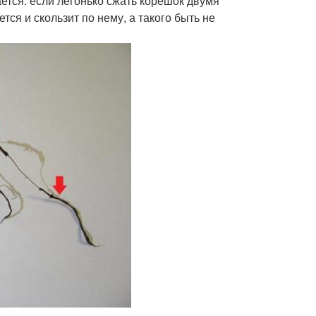
ается. если легонько сжать корешок двумя
тся и скользит по нему, а такого быть не