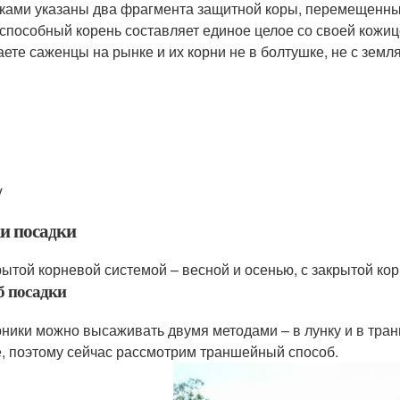
ками указаны два фрагмента защитной коры, перемещенных
способный корень составляет единое целое со своей кожице
аете саженцы на рынке и их корни не в болтушке, не с земл
y
и посадки
рытой корневой системой – весной и осенью, с закрытой кор
б посадки
рники можно высаживать двумя методами – в лунку и в тран
е, поэтому сейчас рассмотрим траншейный способ.