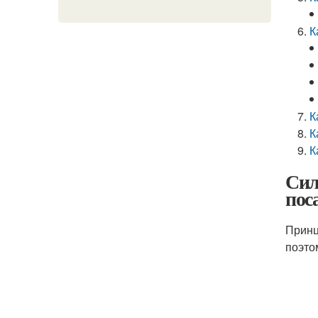
К
К
К
К
Сил
пос
Принц
поэто