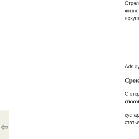
Стрел
жизне
покуп
Ads b
Срок
С отк
спосо
куста
стать
⇦