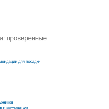
и: проверенные
мендации для посадки
арников
в и кустарников