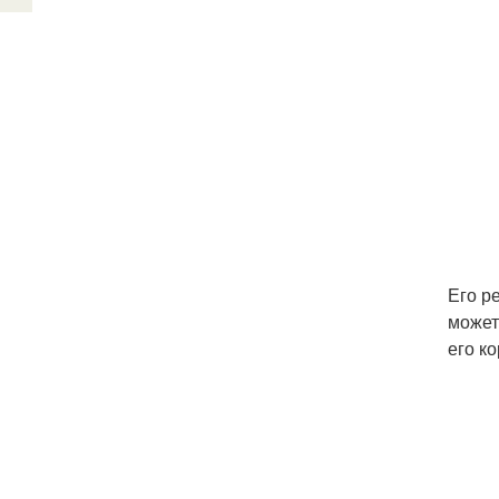
Его р
может
его к