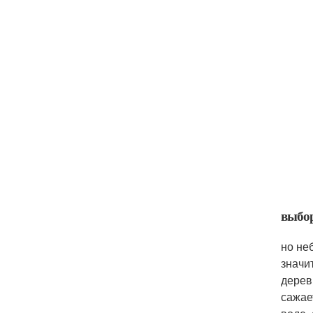
выбо
но не
значи
дерев
сажае