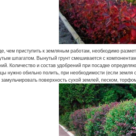
е, чем приступить к земляным работам, необходимо разме
утым шпагатом. Вынутый грунт смешивается с компонента
ний. Количество и состав удобрений при посадке определяю
цы нужно обильно полить, при необходимости (если земля си
 замульчировать поверхность сухой землей, песком, торфом