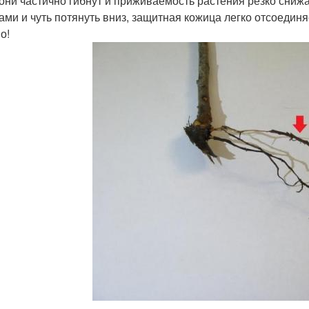
 они частично гибнут и приживаемость растения резко сниж
ами и чуть потянуть вниз, защитная кожица легко отсоединяе
о!