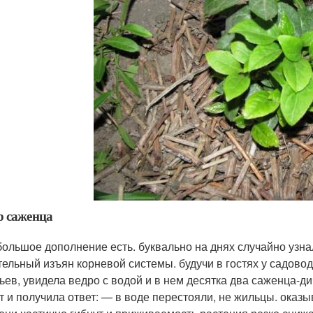
р саженца
большое дополнение есть. буквально на днях случайно узна
тельный изъян корневой системы. будучи в гостях у садо
ьев, увидела ведро с водой и в нем десятка два саженца-ди
т и получила ответ: — в воде перестояли, не жильцы. оказы