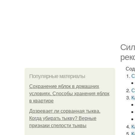
Сил
рек
Сод
С
Популярные материалы
Сохранение яблок в домашних
С
условиях. Способы хранения яблок
К
в квартире
Дозревает ли сорванная тыква.
Когда убирать тыкву? Верные
признаки спелости тыквы
К
К