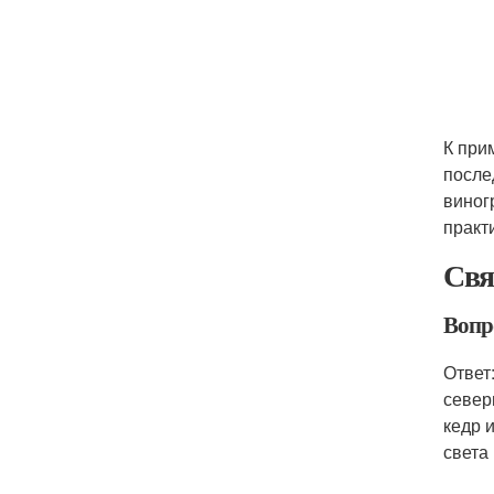
К при
после
виног
практи
Свя
Вопр
Ответ
север
кедр 
света