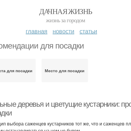
ДАЧНАЯ ЖИЗНЬ
жизнь за городом
главная
новости
статьи
омендации для посадки
та для посадки
Место для посадки
ьные деревья и цветущие кустарники: п
адки
ип выбора саженцев кустарников тот же, что и саженцев пл
му останавливаться на нем не будем.