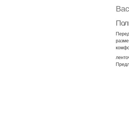
Вас
Пол
Перед
разме
комфо
ленто
Предл