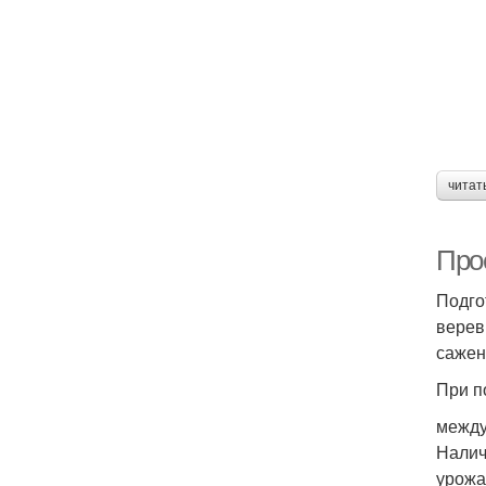
читат
Про
Подго
верев
сажен
При п
между
Налич
урожа