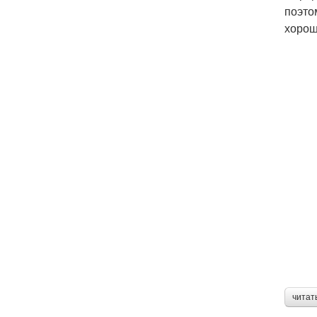
поэто
хорош
читат