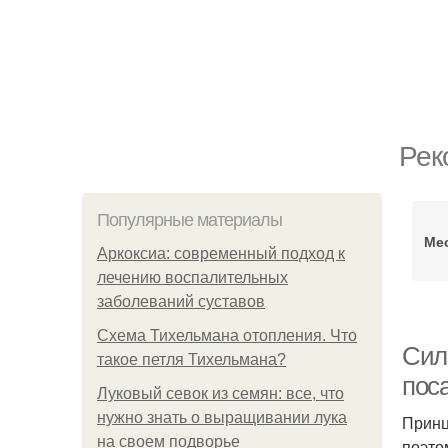
Рек
Популярные материалы
Мес
Аркоксиа: современный подход к
лечению воспалительных
заболеваний суставов
Схема Тихельмана отопления. Что
Сил
такое петля Тихельмана?
пос
Луковый севок из семян: все, что
нужно знать о выращивании лука
Принц
на своем подворье
поэто