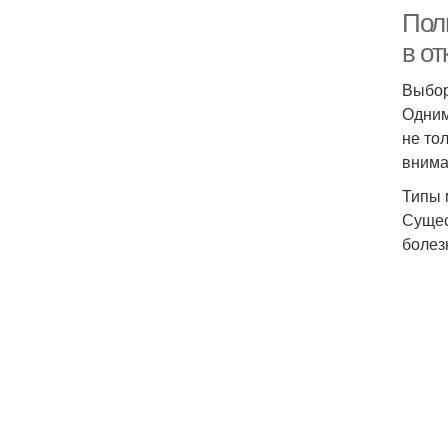
Пол
в от
Выбор
Одним
не то
внима
Типы
Сущес
болез