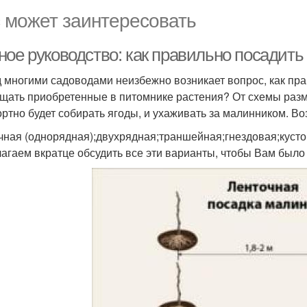
 может заинтересовать
ное руководство: как правильно посадит
 многими садоводами неизбежно возникает вопрос, как прав
щать приобретенные в питомнике растения? От схемы разм
ртно будет собирать ягоды, и ухаживать за малинником. В
чная (однорядная);двухрядная;траншейная;гнездовая;кусто
агаем вкратце обсудить все эти варианты, чтобы Вам было