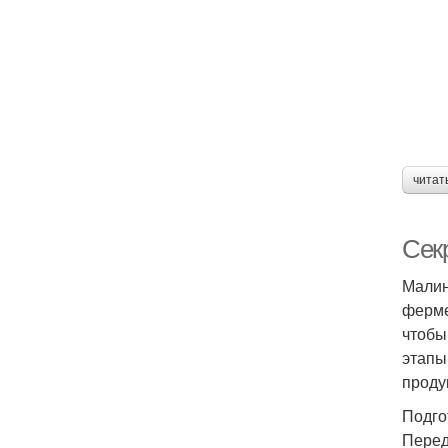
читат
Сек
Малин
ферме
чтобы
этапы
проду
Подго
Перед