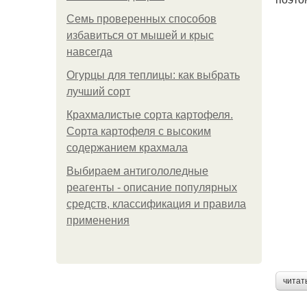
Семь проверенных способов
избавиться от мышей и крыс
навсегда
Огурцы для теплицы: как выбрать
лучший сорт
Крахмалистые сорта картофеля.
Сорта картофеля с высоким
содержанием крахмала
Выбираем антигололедные
реагенты - описание популярных
средств, классификация и правила
применения
читат