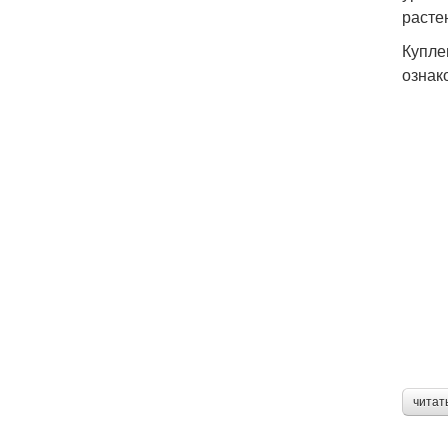
расте
Купле
ознак
читат