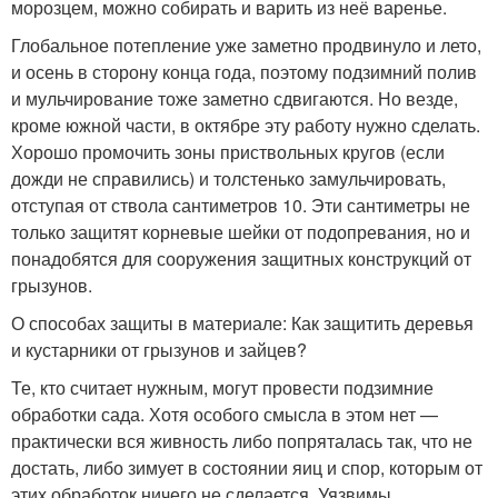
морозцем, можно собирать и варить из неё варенье.
Глобальное потепление уже заметно продвинуло и лето,
и осень в сторону конца года, поэтому подзимний полив
и мульчирование тоже заметно сдвигаются. Но везде,
кроме южной части, в октябре эту работу нужно сделать.
Хорошо промочить зоны приствольных кругов (если
дожди не справились) и толстенько замульчировать,
отступая от ствола сантиметров 10. Эти сантиметры не
только защитят корневые шейки от подопревания, но и
понадобятся для сооружения защитных конструкций от
грызунов.
О способах защиты в материале: Как защитить деревья
и кустарники от грызунов и зайцев?
Те, кто считает нужным, могут провести подзимние
обработки сада. Хотя особого смысла в этом нет —
практически вся живность либо попряталась так, что не
достать, либо зимует в состоянии яиц и спор, которым от
этих обработок ничего не сделается. Уязвимы