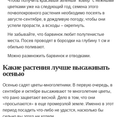
Чтобы получить красивый зеленый "ковер" с нежными
цветками уже на следующий год, семена этого
почвопокровного растения необходимо посеять в
августе-сентябре, в дождливую погоду, чтобы они
успели прорасти, а всходы – окрепнуть.
Не забывайте, что барвинок любит полутенистые
места. Посев проводят в бороздки на глубину 1 см и
обильно поливают.
Можно размножить барвинок и отводками.
Какие растения лучше высаживать
осенью
Осенью садят цветы-многолетники. В первую очередь, в
сентябре и октябре высаживают те многолетние цветы,
что рано зацветают весной. Дело в том, что они
«просыпаются» в еще промерзлой земле. Именно в этот
период посадить что-либо не удастся, насколько бы
сильно вы этого ни хотели.