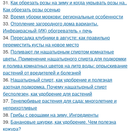
31.
Как обрезать розы на зиму и когда укрывать розы на..
Как обрезать розы осенью
32.
Время уборки моркови: региональные особенности
33.
Отопление загородного дома варианты.
Инфракрасный (ИК) обогреватель + печь
34.
Пересадка клубники в августе: как правильно
переместить кусты на новое место
35.
Поливают ли нашатырным спиртом комнатные
цветы. Применение нашатырного спирта для подкормки
и полива комнатных цветов на литр воды: опрыскивание
растений от вредителей и болезней
36.
Нашатырный спирт, как удобрение и полезная
азотная подкормка. Почему нашатырный спирт
бесполезен, как удобрение для растений
37.
Тенелюбивые растения для сада: многолетние и
неприхотливые
38.
Грибы с овощами на зиму. Ингредиенты
39.
Банановые шкурки, как удобрение. Чем полезна
кожура?