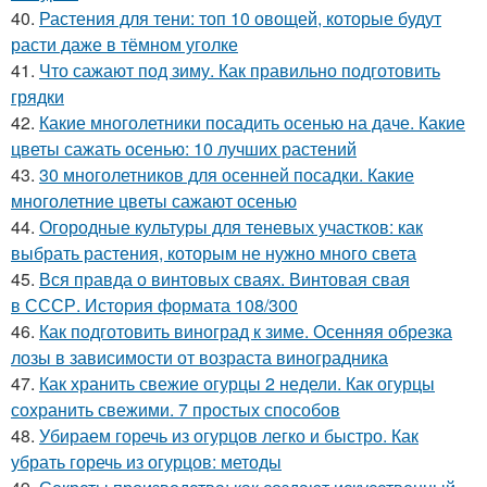
40.
Растения для тени: топ 10 овощей, которые будут
расти даже в тёмном уголке
41.
Что сажают под зиму. Как правильно подготовить
грядки
42.
Какие многолетники посадить осенью на даче. Какие
цветы сажать осенью: 10 лучших растений
43.
30 многолетников для осенней посадки. Какие
многолетние цветы сажают осенью
44.
Огородные культуры для теневых участков: как
выбрать растения, которым не нужно много света
45.
Вся правда о винтовых сваях. Винтовая свая
в СССР. История формата 108/300
46.
Как подготовить виноград к зиме. Осенняя обрезка
лозы в зависимости от возраста виноградника
47.
Как хранить свежие огурцы 2 недели. Как огурцы
сохранить свежими. 7 простых способов
48.
Убираем горечь из огурцов легко и быстро. Как
убрать горечь из огурцов: методы