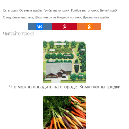
Категории:
Осенние грибы
,
Грибы на тополях
,
Грибов на тополях
,
Белый гриб
,
Съедобные маслята
,
Шампиньон от бледной поганки
,
Древесные грибы
Читайте также
Что можно посадить на огороде. Кому нужны грядки