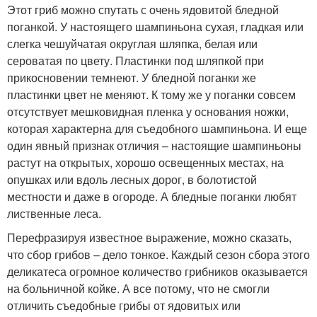
Этот гриб можно спутать с очень ядовитой бледной
поганкой. У настоящего шампиньона сухая, гладкая или
слегка чешуйчатая округлая шляпка, белая или
сероватая по цвету. Пластинки под шляпкой при
прикосновении темнеют. У бледной поганки же
пластинки цвет не меняют. К тому же у поганки совсем
отсутствует мешковидная пленка у основания ножки,
которая характерна для съедобного шампиньона. И еще
один явный признак отличия – настоящие шампиньоны
растут на открытых, хорошо освещенных местах, на
опушках или вдоль лесных дорог, в болотистой
местности и даже в огороде. А бледные поганки любят
лиственные леса.
Перефразируя известное выражение, можно сказать,
что сбор грибов – дело тонкое. Каждый сезон сбора этого
деликатеса огромное количество грибников оказывается
на больничной койке. А все потому, что не смогли
отличить съедобные грибы от ядовитых или