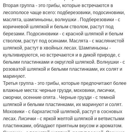
Вторая группа - это грибы, которые встречаются в
лесополосе чаще всего: подберезовики, подосиновики,
маслята, шампиньоны, волнушки . Подберезовики - с
коричневой шляпкой и белым стволом, растут под
березами. Подосиновики - с красной шляпкой и белым
стволом, растут под осинами. Маслята - с маслянистой
шляпкой, растут в хвойных лесах. Шампиньоны -
культивируются, но встречаются и в дикой природе, с
белыми пластинками и округлой шляпкой. Волнушки - с
розоватой шляпкой и белыми пластинками, их солят и
маринуют.
Третья группа - это грибы, которые предпочитают более
влажные места: черные грузди, моховики, лисички,
сморчки, осенние опята . Черные грузди - с темной
шляпкой и белыми пластинками, их маринуют и солят.
Моховики - с бархатистой шляпкой, растут в сосновых
лесах. Лисички - с яркой желтой шляпкой и ветвистыми
пластинками, обладают приятным вкусом и ароматом.