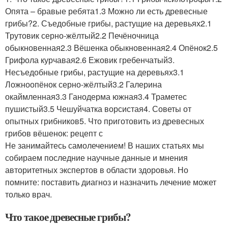
Опята – бравые ребята1.3 Можно ли есть древесные
грибы?2. Съедобные грибы, растущие на деревьях2.1
Трутовик серно-жёлтый2.2 Печёночница
обыкновенная2.3 Вёшенка обыкновенная2.4 Опёнок2.5
Грифола курчавая2.6 Ежовик гребенчатый3.
Несъедобные грибы, растущие на деревьях3.1
Ложноопёнок серно-жёлтый3.2 Галерина
окаймленная3.3 Ганодерма южная3.4 Траметес
пушистый3.5 Чешуйчатка ворсистая4. Советы от
опытных грибников5. Что приготовить из древесных
грибов вёшенок: рецепт с
Не занимайтесь самолечением! В наших статьях мы
собираем последние научные данные и мнения
авторитетных экспертов в области здоровья. Но
помните: поставить диагноз и назначить лечение может
только врач.
Что такое древесные грибы?