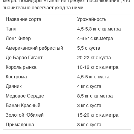
метра. Помидоры «Таня» не требуют пасынкования , что
значительно облегчает уход за ними .
Название сорта
Урожайность
Таня
4,5-5,3 кг с кв.метра
Лонг Кипер
4-6 кг с кв.метра
Американский ребристый
5,5 с куста
Де Барао Гигант
20-22 кг с куста
Король рынка
10-12 кг с кв.метра
Кострома
4,5-5 кг с куста
Дачник
4 кг с куста
Медовое Сердце
8,5 кг с кв.метра
Банан Красный
3 кг с куста
Золотой Юбилей
15-20 кг с кв.метра
Примадонна
8 кг с куста