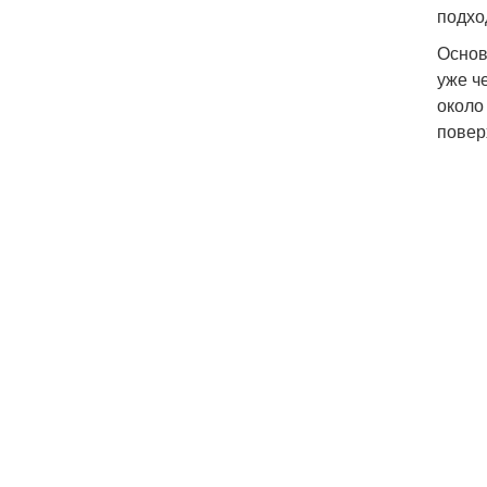
подхо
Основ
уже ч
около
повер