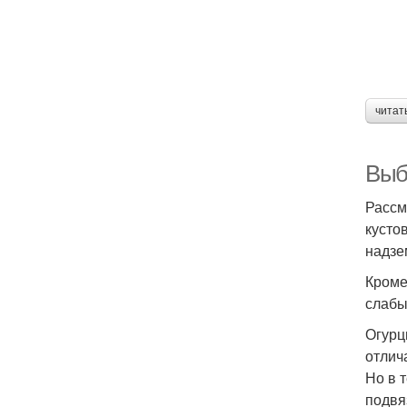
читат
Выбо
Рассм
кусто
надзе
Кроме
слабы
Огурц
отлич
Но в 
подвя