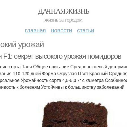
ДАЧНАЯ ЖИЗНЬ
жизнь за городом
главная
новости
статьи
окий урожай
я F1: секрет высокого урожая помидоров
ние сорта Таня Общее описание Средненеспелый детермин
вания 110-120 дней Форма Округлая Цвет Красный Средня
рсальное Урожайность сорта 4,5-5,3 кг с кв.метра Особен
чивость к болезням Устойчивы к большинству заболеваний