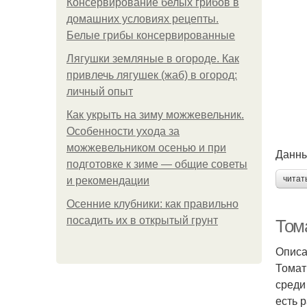
Консервирование белых грибов в
домашних условиях рецепты.
Белые грибы консервированные
Лягушки земляные в огороде. Как
привлечь лягушек (жаб) в огород:
личный опыт
Как укрыть на зиму можжевельник.
Особенности ухода за
можжевельником осенью и при
Данны
подготовке к зиме — общие советы
читат
и рекомендации
Осенние клубники: как правильно
посадить их в открытый грунт
Тома
Описа
Томат
среди
есть 