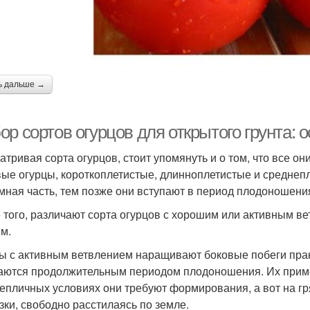
ь дальше →
р сортов огурцов для открытого грунта: 
атривая сорта огурцов, стоит упомянуть и о том, что все о
вые огурцы, короткоплетистые, длинноплетистые и среднепл
мная часть, тем позже они вступают в период плодоношени
 того, различают сорта огурцов с хорошим или активным в
м.
ы с активным ветвлением наращивают боковые побеги практ
аются продолжительным периодом плодоношения. Их применя
тепличных условиях они требуют формирования, а вот на гр
зки, свободно расстилаясь по земле.