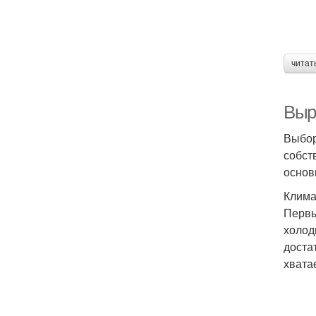
читат
Выр
Выбор
собст
основ
Клима
Первы
холод
доста
хватае