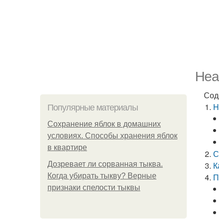
Hea
Сод
H
Популярные материалы
Сохранение яблок в домашних
условиях. Способы хранения яблок
в квартире
С
Дозревает ли сорванная тыква.
К
Когда убирать тыкву? Верные
П
признаки спелости тыквы