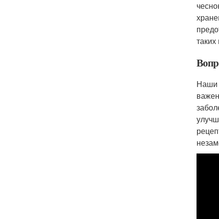
чесно
хране
предо
таких 
Вопр
Наши 
важен
забол
улучш
рецеп
незам