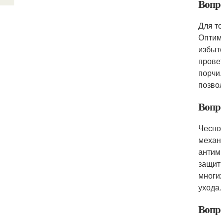
Вопро
Для т
Оптим
избыт
прове
порчи
позво
Вопр
Чесно
механ
антим
защит
многи
ухода
Вопро