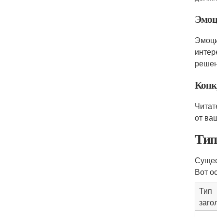
Эмоц
Эмоци
интер
решен
Конк
Читат
от ва
Тип
Сущес
Вот о
Тип
заго