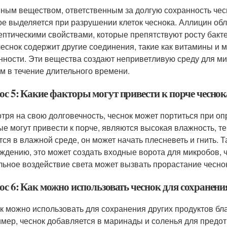
ным веществом, ответственным за долгую сохранность чесн
ое выделяется при разрушении клеток чеснока. Аллицин о
ептическими свойствами, которые препятствуют росту бакте
 чеснок содержит другие соединения, такие как витамины и 
нности. Эти вещества создают неприветливую среду для мик
м в течение длительного времени.
ос 5: Какие факторы могут привести к порче чеснок
тря на свою долговечность, чеснок может портиться при 
ые могут привести к порче, являются высокая влажность, т
тся в влажной среде, он может начать плесневеть и гнить. 
ждению, это может создать входные ворота для микробов, чт
льное воздействие света может вызвать прорастание чеснока
ос 6: Как можно использовать чеснок для сохранени
к можно использовать для сохранения других продуктов бл
мер, чеснок добавляется в маринады и соленья для предот