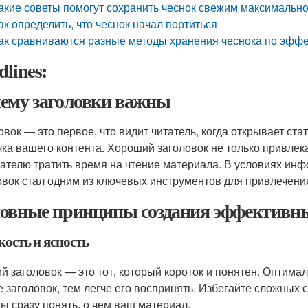
акие советы помогут сохранить чеснок свежим максимально
ак определить, что чеснок начал портиться
ак сравниваются разные методы хранения чеснока по эфф
lines:
ему заголовки важны
вок — это первое, что видит читатель, когда открывает стат
чка вашего контента. Хороший заголовок не только привлека
тателю тратить время на чтение материала. В условиях и
овок стал одним из ключевых инструментов для привлечени
овные принципы создания эффективны
кость и ясность
й заголовок — это тот, который короток и понятен. Оптимал
е заголовок, тем легче его воспринять. Избегайте сложных
ы сразу понять, о чем ваш материал.