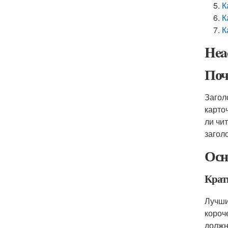
К
К
К
Head
Поч
Заголо
карто
ли чи
загол
Осн
Крат
Лучши
короч
должн