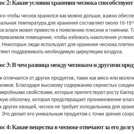
с 2: Какие условия хранения чеснока способствуют 
ого чтобы чеснок хранился как можно дольше, важно обеспе
альная температура для хранения составляет около 10-15°
ок влаги может привести к появлению плесени и гниению. Т
триваемом помещении, чтобы избежать накопления углекисл
. Некоторые люди используют для хранения чеснока плете
ляют поддерживать необходимую циркуляцию воздуха.
ос 3: В чем разница между чесноком и другими про
к отличается от других продуктов, таких как мясо или мол
измов. Благодаря высокому содержанию сернистых соедин
икробными свойствами, которые препятствуют росту бактери
ную оболочку, которая предотвращает проникновение влаги 
х других овощей, чеснок не требует холодильника для хран
. Это делает его уникальным продуктом с точки зрения сохр
с 4: Какие вещества в чесноке отвечают за его дол