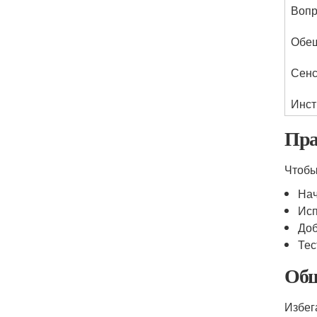
Вопр
Обе
Сенс
Инст
Пра
Чтобы
Нач
Исп
Доб
Тес
Общ
Избег