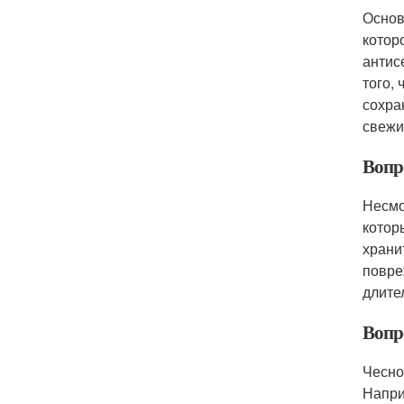
Основ
котор
антис
того,
сохра
свежи
Вопр
Несмо
котор
храни
повре
длите
Вопр
Чесно
Напри