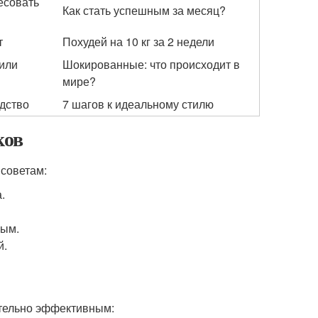
есовать
Как стать успешным за месяц?
т
Похудей на 10 кг за 2 недели
 или
Шокированные: что происходит в
мире?
одство
7 шагов к идеальному стилю
ков
 советам:
.
ным.
й.
ительно эффективным: