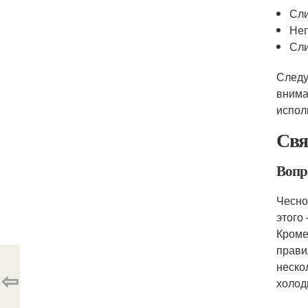
Сли
Неп
Сли
Следу
внима
испол
Свя
Вопро
Чесно
этого
Кроме
прави
неско
⇦
холод