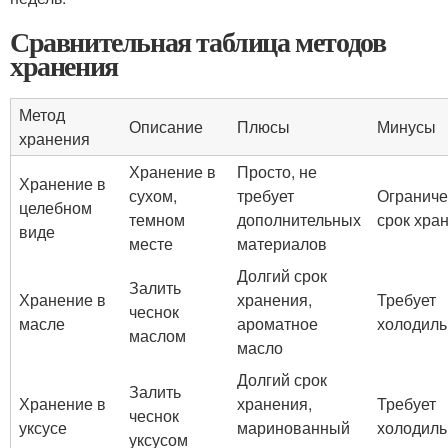
Сравнительная таблица методов
хранения
Метод
Описание
Плюсы
Минусы
хранения
Хранение в
Просто, не
Хранение в
сухом,
требует
Огранич
целебном
темном
дополнительных
срок хра
виде
месте
материалов
Долгий срок
Залить
Хранение в
хранения,
Требует
чеснок
масле
ароматное
холодиль
маслом
масло
Долгий срок
Залить
Хранение в
хранения,
Требует
чеснок
уксусе
маринованный
холодиль
уксусом