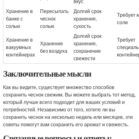
вкус
Хранение в
Пересыпать
Долгий срок
Требует 
банке с
чеснок
хранения,
соли
солью
солью
сухость
Долгий срок
Хранение в
Требует
Хранение
хранения,
вакуумных
специал
без воздуха
сохранение
контейнерах
контейне
свежести
Заключительные мысли
Как вы видите, существует множество способов
сохранить чеснок свежим. Вы можете выбрать тот метод,
который лучше всего подходит для ваших условий и
потребностей. Независимо от того, хотите ли вы
сохранить чеснок на несколько недель или месяцев, эти
советы помогут вам сохранить его аромат и свежесть.
Связанные вопросы и ответы: