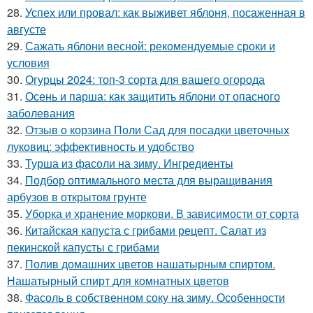
28.
Успех или провал: как выживет яблоня, посаженная в
августе
29.
Сажать яблони весной: рекомендуемые сроки и
условия
30.
Огурцы 2024: топ-3 сорта для вашего огорода
31.
Осень и парша: как защитить яблони от опасного
заболевания
32.
Отзыв о корзина Поли Сад для посадки цветочных
луковиц: эффективность и удобство
33.
Турша из фасоли на зиму. Ингредиенты
34.
Подбор оптимального места для выращивания
арбузов в открытом грунте
35.
Уборка и хранение моркови. В зависимости от сорта
36.
Китайская капуста с грибами рецепт. Салат из
пекинской капусты с грибами
37.
Полив домашних цветов нашатырным спиртом.
Нашатырный спирт для комнатных цветов
38.
Фасоль в собственном соку на зиму. Особенности