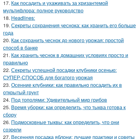
17.
Как посадить и ухаживать за хризантемой
мультифлора: полное руководство
18.
Headlines:
19.
Секреты сохранения чеснока: как хранить его больше
года
20.
Как сохранить чеснок до нового урожая: простой
способ в банке
21.
Как хранить чеснок в домашних условиях просто и
правильно
22.
Секреты успешной посадки клубники осенью:
СУПЕР-СПОСОБ для богатого урожая
23.
Осенние клубники: как правильно посадить их в
открытый грунт
24.
Под тополями: Удивительный мир грибов
25.
Время уборки: как определить, что тыква готова к
сбору
26.
Подмосковные тыквы: как определить, что они
созрели
27.
Весенняя посадка яблони: лучшие практики и советы