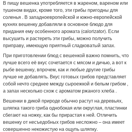
В пищу вешенка употребляется в жареном, вареном или
тушеном видах, кроме того, эти грибы пригодны для
соленья . В западноевропейской и южно-европейской
кухнях вешенку добавляли в основное блюдо для
придания ему особенного аромата (calorizator). Если
высушить и растереть эти грибы, можно получить
приправу, имеющую приятный сладковатый запах.
При приготовлении блюд с вешенкой важно помнить, что
лучше всего её вкус сочетается с мясом и дичью, а вот к
рыбе вешенку, впрочем, как и любые другие грибы
лучше не добавлять. Вкус готовых грибов представляет
собой нечто среднее между сыроежкой и белым грибом ,
а запах несколько схож с ароматом ржаного хлеба .
Вешенки в дикой природе обычно растут на деревьях,
шляпка такого гриба однобокая или округлая, пластинки
сбегают на ножку, как бы прирастая к ней. Отличить
вешенку от несъедобных грибов несложно – она имеет
совершенно некожистую на ощупь шляпку.