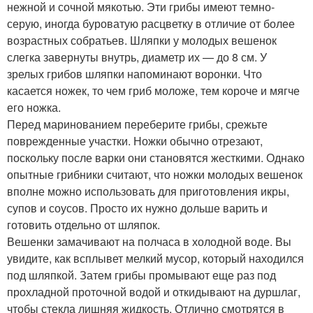
нежной и сочной мякотью. Эти грибы имеют темно-
серую, иногда буроватую расцветку в отличие от более
возрастных собратьев. Шляпки у молодых вешенок
слегка завернуты внутрь, диаметр их — до 8 см. У
зрелых грибов шляпки напоминают воронки. Что
касается ножек, то чем гриб моложе, тем короче и мягче
его ножка.
Перед маринованием переберите грибы, срежьте
поврежденные участки. Ножки обычно отрезают,
поскольку после варки они становятся жесткими. Однако
опытные грибники считают, что ножки молодых вешенок
вполне можно использовать для приготовления икры,
супов и соусов. Просто их нужно дольше варить и
готовить отдельно от шляпок.
Вешенки замачивают на полчаса в холодной воде. Вы
увидите, как всплывет мелкий мусор, который находился
под шляпкой. Затем грибы промывают еще раз под
прохладной проточной водой и откидывают на дуршлаг,
чтобы стекла лишняя жидкость. Отлично смотрятся в