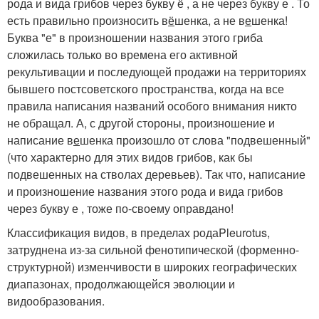
рода и вида грибов через букву
ё
, а не через букву
е
. То
есть правильно произносить в
ё
шенка, а не в
е
шенка!
Буква "
е
" в произношении названия этого гриба
сложилась только во времена его активной
рекультивации и последующей продажи на территориях
бывшего постсоветского пространства, когда на все
правила написания названий особого внимания никто
не обращал. А, с другой стороны, произношение и
написание в
е
шенка произошло от слова "подвешенный"
(что характерно для этих видов грибов, как бы
подвешенных на стволах деревьев). Так что, написание
и произношение названия этого рода и вида грибов
через букву
е
, тоже по-своему оправдано!
Классификация видов, в пределах рода
Pleurotus
,
затруднена из-за сильной фенотипической (форменно-
структурной) изменчивости в широких географических
диапазонах, продолжающейся эволюции и
видообразования.