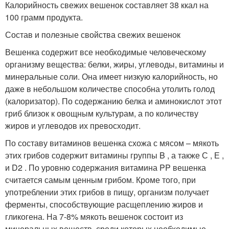
Калорийность свежих вешенок составляет 38 ккал на
100 грамм продукта.
Состав и полезные свойства свежих вешенок
Вешенка содержит все необходимые человеческому
организму вещества: белки, жиры, углеводы, витамины и
минеральные соли. Она имеет низкую калорийность, но
даже в небольшом количестве способна утолить голод
(калоризатор). По содержанию белка и аминокислот этот
гриб близок к овощным культурам, а по количеству
жиров и углеводов их превосходит.
По составу витаминов вешенка схожа с мясом – мякоть
этих грибов содержит витамины группы B , а также С , Е ,
и D
2
. По уровню содержания витамина PP вешенка
считается самым ценным грибом. Кроме того, при
употреблении этих грибов в пищу, организм получает
ферменты, способствующие расщеплению жиров и
гликогена. На 7-8% мякоть вешенок состоит из
минеральных веществ, среди которых необходимые