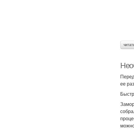
читат
Нео
Перед
ее ра
Быстр
Замор
собра
проце
можно