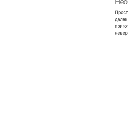
Нео
Прост
далек
приго
невер