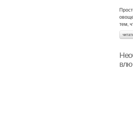
Прост
овоще
тем, 
читат
Нео
влю