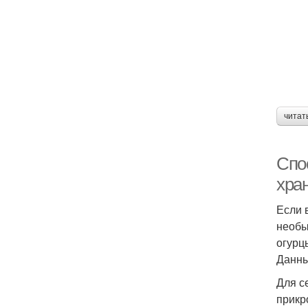
читат
Спо
хра
Если 
необы
огурц
Данны
Для с
прикр