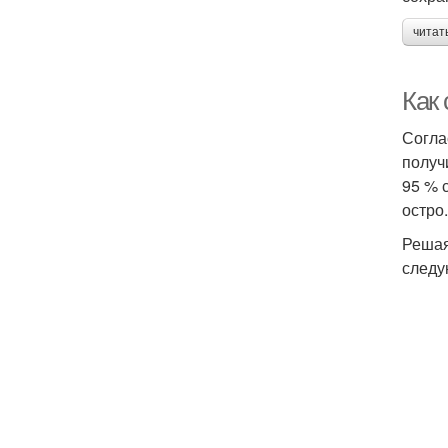
читат
Как
Согла
получ
95 % 
остро.
Решая
следу