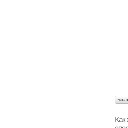
читат
Как 