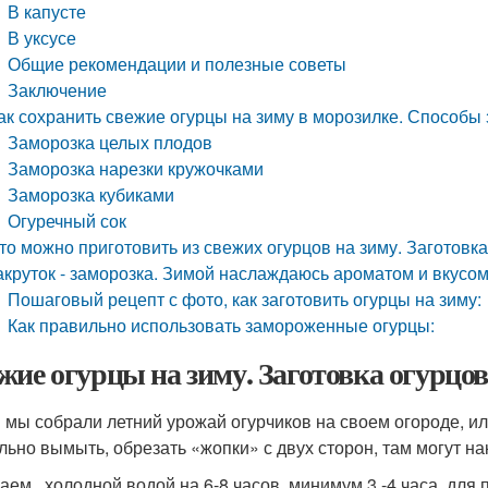
В капусте
В уксусе
Общие рекомендации и полезные советы
Заключение
ак сохранить свежие огурцы на зиму в морозилке. Способы 
Заморозка целых плодов
Заморозка нарезки кружочками
Заморозка кубиками
Огуречный сок
то можно приготовить из свежих огурцов на зиму. Заготовк
акруток - заморозка. Зимой наслаждаюсь ароматом и вкусом
Пошаговый рецепт с фото, как заготовить огурцы на зиму:
Как правильно использовать замороженные огурцы:
жие огурцы на зиму. Заготовка огурцов
, мы собрали летний урожай огурчиков на своем огороде, ил
льно вымыть, обрезать «жопки» с двух сторон, там могут н
аем холодной водой на 6-8 часов, минимум 3 -4 часа, для п