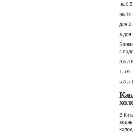
на 0,5
на 1л 
для 2 
а для 
Банки
с вод
0,5 л 
1 л 9-
а 3 л 
Как
хол
В Кит
водны
холод