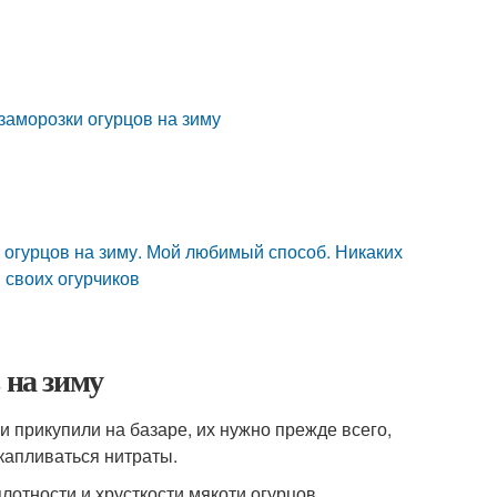
заморозки огурцов на зиму
а огурцов на зиму. Мой любимый способ. Никаких
 своих огурчиков
 на зиму
и прикупили на базаре, их нужно прежде всего,
акапливаться нитраты.
лотности и хрусткости мякоти огурцов.