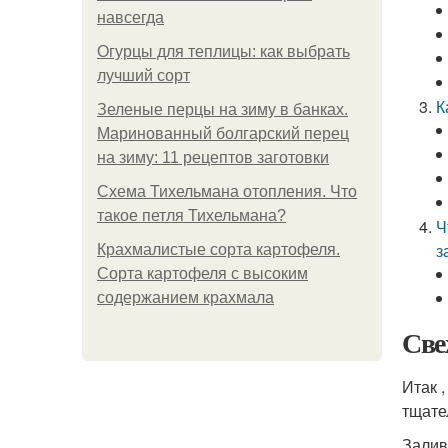
навсегда
Огурцы для теплицы: как выбрать
лучший сорт
К
Зеленые перцы на зиму в банках.
Маринованный болгарский перец
на зиму: 11 рецептов заготовки
Схема Тихельмана отопления. Что
такое петля Тихельмана?
Ч
з
Крахмалистые сорта картофеля.
Сорта картофеля с высоким
содержанием крахмала
Све
Итак 
тщате
Залив