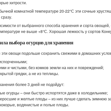
орые хитрости.
бычной комнатной температуре 20-22°С эти сочные хрустящ
 сразу.
исимости от выбранного способа хранения и сорта овощей, 
емпературе не выше +8°С. Хорошая лежкость у сортов Конку
ила выбора огурцов для хранения
 эти овощи подольше сохранить свежими в домашних услов
испорченными;
ими и чистыми, без комков земли на них и повреждений;
ткрытой грядки, а не из теплицы.
ранения более 3 дней не подойдут:
ые огурцы – они быстро испортятся даже в холодильнике;
еросшие и желтые плоды – из них лучше сделать зимнюю за
кокорые, водянистые и полые плоды.