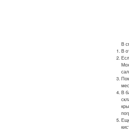
В с
В о
Есл
Мож
сал
Пом
мес
В б
скл
кры
пог
Еще
кис