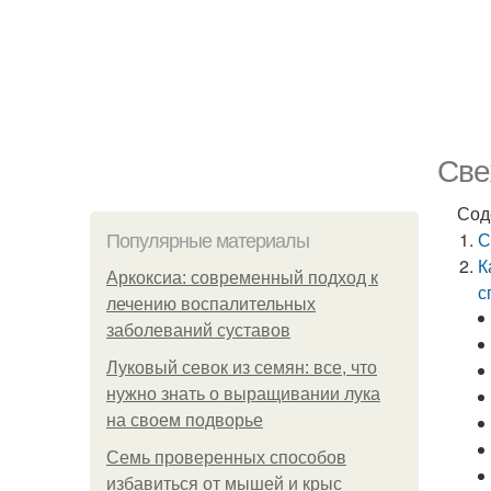
Све
Сод
С
Популярные материалы
К
Аркоксиа: современный подход к
с
лечению воспалительных
заболеваний суставов
Луковый севок из семян: все, что
нужно знать о выращивании лука
на своем подворье
Семь проверенных способов
избавиться от мышей и крыс