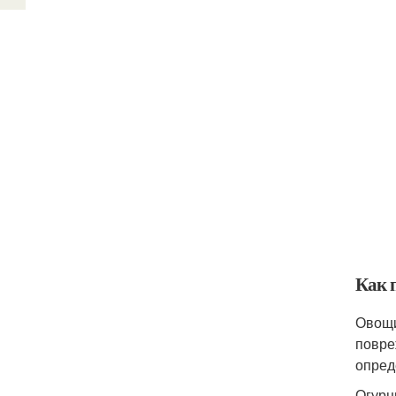
Как 
Овощи
повре
опред
Огурц