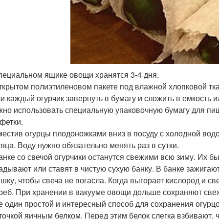
пециальном ящике овощи хранятся 3-4 дня.
ткрытом полиэтиленовом пакете под влажной хлопковой тк
и каждый огурчик завернуть в бумагу и сложить в емкость и
но использовать специальную упаковочную бумагу для п
фетки.
естив огурцы плодоножками вниз в посуду с холодной водой
яца. Воду нужно обязательно менять раз в сутки.
анке со свечой огурчики останутся свежими всю зиму. Их 
адывают или ставят в чистую сухую банку. В банке зажигаю
шку, чтобы свеча не погасла. Когда выгорает кислород и св
реб. При хранении в вакууме овощи дольше сохраняют све
 один простой и интересный способ для сохранения огурц
точкой яичным белком. Перед этим белок слегка взбивают, 