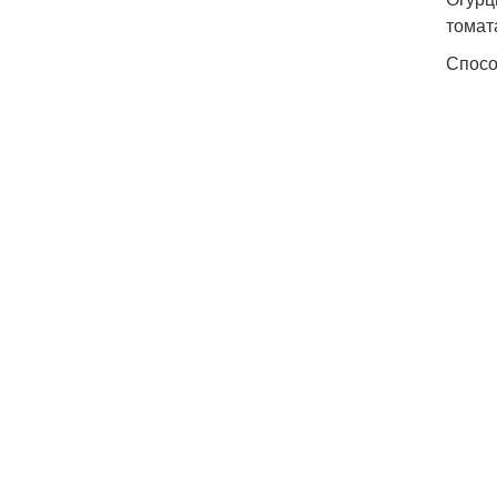
томат
Спосо