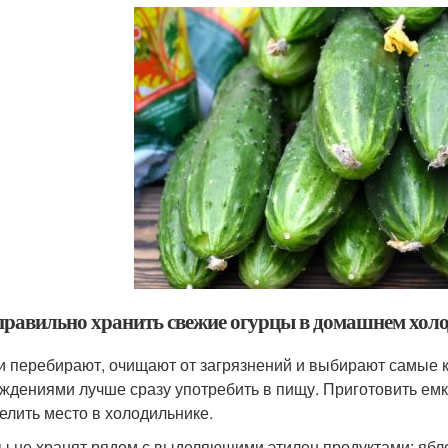
правильно хранить свежие огурцы в домашнем хол
 перебирают, очищают от загрязнений и выбирают самые 
ждениями лучше сразу употребить в пищу. Приготовить емкос
елить место в холодильнике.
ы не хранят рядом с выделяющими этилен продуктами: ябло