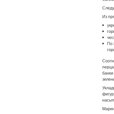
Следу
Из пр
укр
гор
чес
По 
гор
Соотно
перца
банки
зелен
Уклад
фигур
насып
Марин