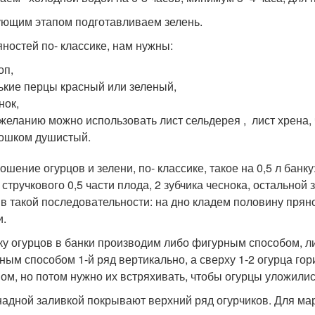
ющим этапом подготавливаем зелень.
яностей по- классике, нам нужны:
оп,
ькие перцы красный или зеленый,
нок,
желанию можно использовать лист сельдерея , лист хрена,
ошком душистый.
шение огурцов и зелени, по- классике, такое на 0,5 л банку:
 стручкового 0,5 части плода, 2 зубчика чеснока, остальной
 в такой последовательности: на дно кладем половину пряно
и.
ку огурцов в банки производим либо фигурным способом, л
ным способом 1-й ряд вертикально, а сверху 1-2 огурца гор
ом, но потом нужно их встряхивать, чтобы огурцы уложилис
адной заливкой покрывают верхний ряд огурчиков. Для ма