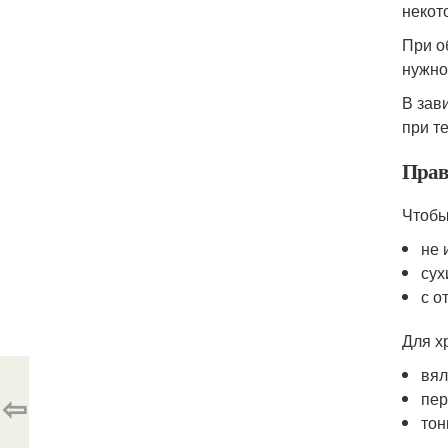
некот
При о
нужно
В зав
при т
Прав
Чтобы
не 
сух
с о
Для х
вял
⇦
пер
тон