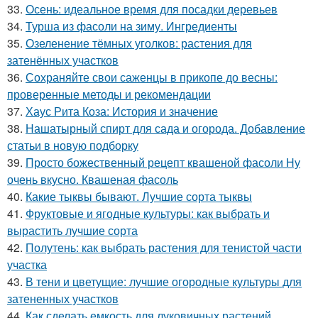
33.
Осень: идеальное время для посадки деревьев
34.
Турша из фасоли на зиму. Ингредиенты
35.
Озеленение тёмных уголков: растения для
затенённых участков
36.
Сохраняйте свои саженцы в прикопе до весны:
проверенные методы и рекомендации
37.
Хаус Рита Коза: История и значение
38.
Нашатырный спирт для сада и огорода. Добавление
статьи в новую подборку
39.
Просто божественный рецепт квашеной фасоли Ну
очень вкусно. Квашеная фасоль
40.
Какие тыквы бывают. Лучшие сорта тыквы
41.
Фруктовые и ягодные культуры: как выбрать и
вырастить лучшие сорта
42.
Полутень: как выбрать растения для тенистой части
участка
43.
В тени и цветущие: лучшие огородные культуры для
затененных участков
44.
Как сделать емкость для луковичных растений