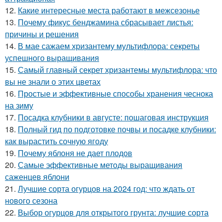
12.
Какие интересные места работают в межсезонье
13.
Почему фикус бенджамина сбрасывает листья:
причины и решения
14.
В мае сажаем хризантему мультифлора: секреты
успешного выращивания
15.
Самый главный секрет хризантемы мультифлора: что
вы не знали о этих цветах
16.
Простые и эффективные способы хранения чеснока
на зиму
17.
Посадка клубники в августе: пошаговая инструкция
18.
Полный гид по подготовке почвы и посадке клубники:
как вырастить сочную ягоду
19.
Почему яблоня не дает плодов
20.
Самые эффективные методы выращивания
саженцев яблони
21.
Лучшие сорта огурцов на 2024 год: что ждать от
нового сезона
22.
Выбор огурцов для открытого грунта: лучшие сорта