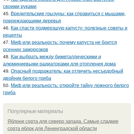
своими руками
45.
Вредительские грызуны: как справиться с мышами,
повреждающими деревья
46.
Как спасти подмерзшую капусту: полезные советы и
рецепты
47.
Миф или реальность: почему капуста не боится
осенних заморозков
48.
Как выбрать между биметаллическими и
алюминиевыми радиаторами для отопления дома
49.
Опасный подражатель: как отличить несъедобный
двойник белого гриба
50.
Миф или реальность: откройте тайну ложного белого
гриба
Популярные материалы
Яблони сорта для северо запада. Самые сладкие
сорта яблок для Ленинградской области