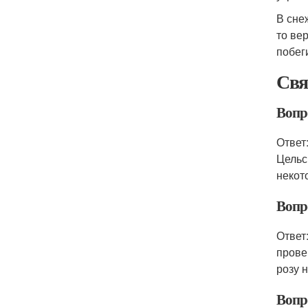
В сне
то ве
побег
Свя
Вопр
Ответ
Цельс
некот
Вопр
Ответ
прове
розу 
Вопр