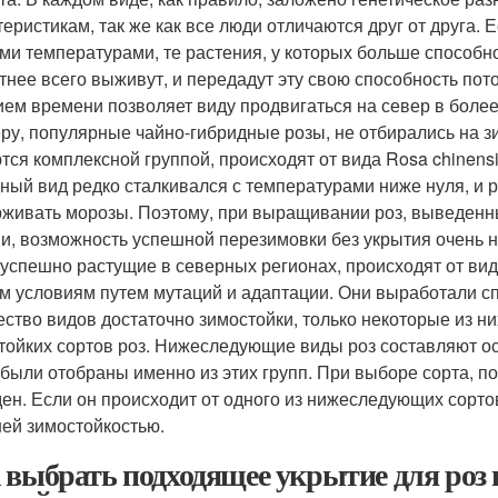
теристикам, так же как все люди отличаются друг от друга. 
ми температурами, те растения, у которых больше способн
тнее всего выживут, и передадут эту свою способность пот
ием времени позволяет виду продвигаться на север в более
ру, популярные чайно-гибридные розы, не отбирались на зи
тся комплексной группой, происходят от вида Rosa chinens
ный вид редко сталкивался с температурами ниже нуля, и 
живать морозы. Поэтому, при выращивании роз, выведенных
и, возможность успешной перезимовки без укрытия очень н
 успешно растущие в северных регионах, происходят от ви
м условиям путем мутаций и адаптации. Они выработали с
ество видов достаточно зимостойки, только некоторые из н
тойких сортов роз. Нижеследующие виды роз составляют о
 были отобраны именно из этих групп. При выборе сорта, пос
ен. Если он происходит от одного из нижеследующих сортов, 
ей зимостойкостью.
 выбрать подходящее укрытие для роз 