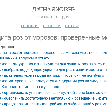
ДАЧНАЯ ЖИЗНЬ
жизнь за городом
главная
новости
статьи
ита роз от морозов: проверенные м
ержание
ащита роз от морозов: проверенные методы укрытия в Под
вязанные вопросы и ответы
акие виды укрытия используются для защиты роз на зиму в
ак выбрать подходящее укрытие для роз в зависимости от 
ак правильно укрыть розы на зиму, чтобы они не погибли от
акие материалы используются для укрытия роз на зиму в П
Как подготовить розы к укрытию
ак организовать укрытие роз на зиму, чтобы оно было эфф
ак обеспечить достаточную вентиляцию и освещение укрыт
ак предотвратить развитие грибковых заболеваний у роз, у