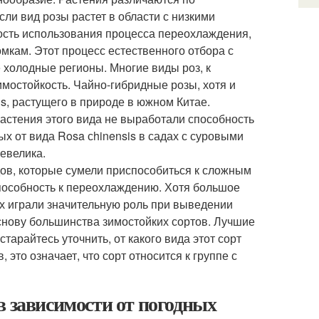
Если вид розы растет в области с низкими
ость использования процесса переохлаждения,
омкам. Этот процесс естественного отбора с
 холодные регионы. Многие виды роз, к
мостойкость. Чайно-гибридные розы, хотя и
is, растущего в природе в южном Китае.
растения этого вида не выработали способность
 от вида Rosa сhinensis в садах с суровыми
евелика.
дов, которые сумели приспособиться к сложным
пособность к переохлаждению. Хотя большое
их играли значительную роль при выведении
снову большинства зимостойких сортов. Лучшие
тарайтесь уточнить, от какого вида этот сорт
это означает, что сорт относится к группе с
в зависимости от погодных