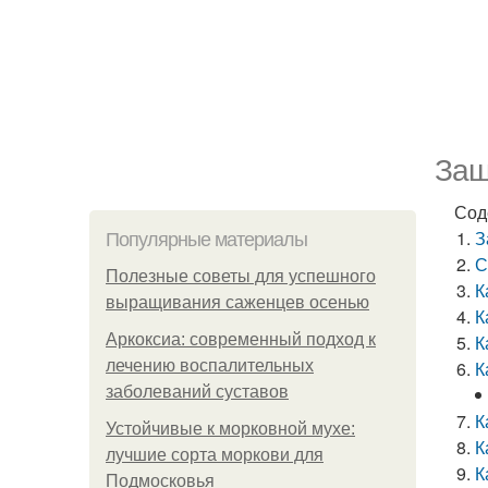
Защ
Сод
З
Популярные материалы
С
Полезные советы для успешного
К
выращивания саженцев осенью
К
Аркоксиа: современный подход к
К
лечению воспалительных
К
заболеваний суставов
К
Устойчивые к морковной мухе:
К
лучшие сорта моркови для
К
Подмосковья