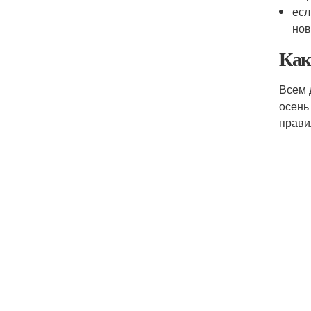
есл
нов
Как
Всем 
осень
прави