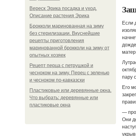
Защ
Вереск Эрика посадка и уход.
Описание растения Эрика
Если 
Брокколи маринованная на зиму
изоля
без стерилизации. Вкуснейшие
начне
рецепты приготовления
дожде
маринованной брокколи на зиму от
матер
опытных хозяек
Лутра
Рецепт перца с петрушкой и
октяб
чесноком на зиму. Перец с зеленью
пару 
и чесноком по-кавказски
Его м
Пластиковые или деревянные окна.
закре
Что выбрать: деревянные или
прави
пластиковые окна
— про
Они д
насту
укрыва