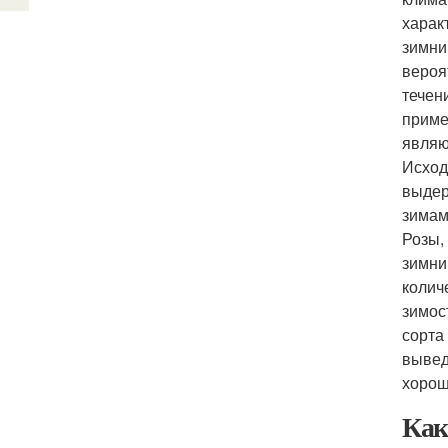
харак
зимни
вероя
течен
приме
являю
Исход
выдер
зимам
Розы,
зимни
колич
зимос
сорта
вывед
хорош
Как