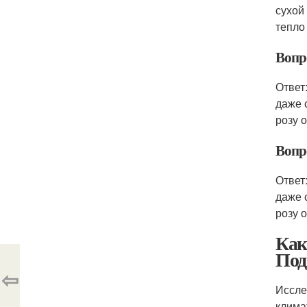
сухой
тепло
Вопро
Ответ
даже 
розу о
Вопро
Ответ
даже 
розу о
Как
Под
⇦
Иссле
клима