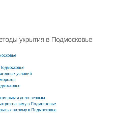
етоды укрытия в Подмосковье
московье
 Подмосковье
погодных условий
 морозов
одмосковье
ективным и долговечным
ых роз на зиму в Подмосковье
крытых на зиму в Подмосковье