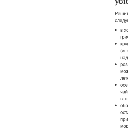
усл
Решит
следу
в х
гри
кру
(ис
над
роз
мож
лет
осе
чай
вто
обр
ост
при
мор