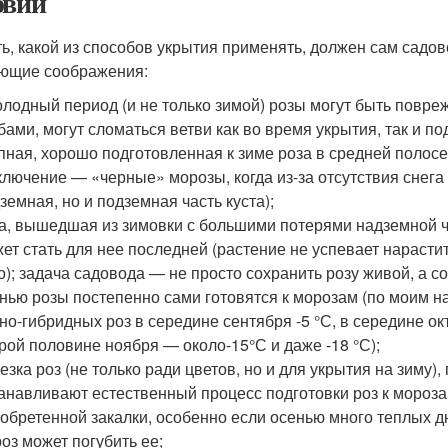
овий
ь, какой из способов укрытия применять, должен сам садово
ющие соображения:
олодный период (и не только зимой) розы могут быть пов
бами, могут сломаться ветви как во время укрытия, так и по
пная, хорошо подготовленная к зиме роза в средней полосе 
ключение — «черные» морозы, когда из-за отсутствия снега
земная, но и подземная часть куста);
а, вышедшая из зимовки с большими потерями надземной ч
ет стать для нее последней (растение не успевает нарасти
о); задача садовода — не просто сохранить розу живой, а с
нью розы постепенно сами готовятся к морозам (по моим н
но-гибридных роз в середине сентября -5 °С, в середине окт
рой половине ноября — около-15°С и даже -18 °С);
езка роз (не только ради цветов, но и для укрытия на зиму
анавливают естественный процесс подготовки роз к мороза
обретенной закалки, особенно если осенью много теплых д
оз может погубить ее;