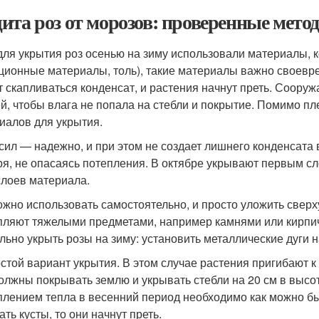
ита роз от морозов: проверенные мето
для укрытия роз осенью на зиму использовали материалы, к
ционные материалы, толь), такие материалы важно своевре
т скапливаться конденсат, и растения начнут преть. Сооруж
й, чтобы влага не попала на стебли и покрытие. Помимо пл
иалов для укрытия.
сил — надежно, и при этом не создает лишнего конденсата 
ря, не опасаясь потепления. В октябре укрывают первым с
слоев материала.
ожно использовать самостоятельно, и просто уложить сверху
пляют тяжелыми предметами, например камнями или кирпича
льно укрыть розы на зиму: установить металлические дуги н
стой вариант укрытия. В этом случае растения пригибают к 
олжны покрывать землю и укрывать стебли на 20 см в высоту
плением тепла в весенний период необходимо как можно быс
ть кусты, то они начнут преть.