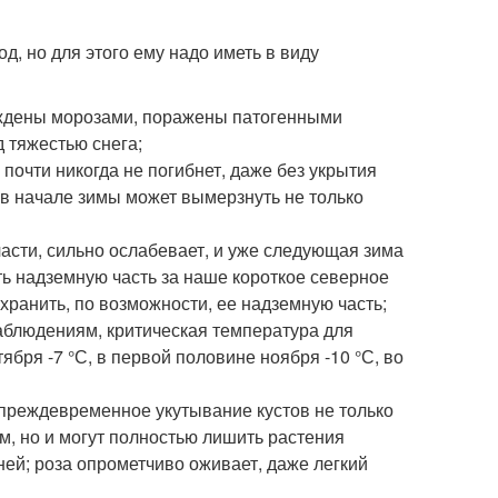
д, но для этого ему надо иметь в виду
реждены морозами, поражены патогенными
д тяжестью снега;
почти никогда не погибнет, даже без укрытия
 в начале зимы может вымерзнуть не только
асти, сильно ослабевает, и уже следующая зима
ть надземную часть за наше короткое северное
охранить, по возможности, ее надземную часть;
аблюдениям, критическая температура для
ября -7 °С, в первой половине ноября -10 °С, во
), преждевременное укутывание кустов не только
м, но и могут полностью лишить растения
ней; роза опрометчиво оживает, даже легкий