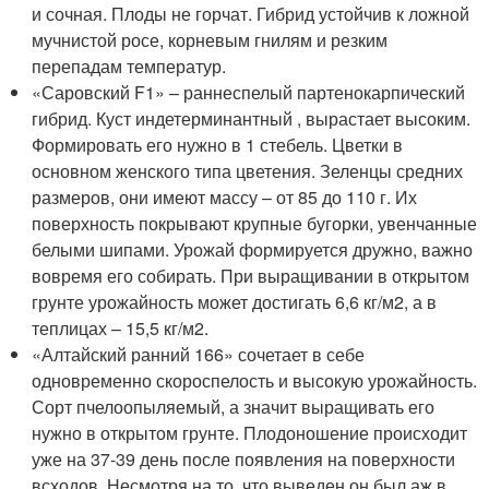
и сочная. Плоды не горчат. Гибрид устойчив к ложной
мучнистой росе, корневым гнилям и резким
перепадам температур.
«Саровский F1» – раннеспелый партенокарпический
гибрид. Куст индетерминантный , вырастает высоким.
Формировать его нужно в 1 стебель. Цветки в
основном женского типа цветения. Зеленцы средних
размеров, они имеют массу – от 85 до 110 г. Их
поверхность покрывают крупные бугорки, увенчанные
белыми шипами. Урожай формируется дружно, важно
вовремя его собирать. При выращивании в открытом
грунте урожайность может достигать 6,6 кг/м2, а в
теплицах – 15,5 кг/м2.
«Алтайский ранний 166» сочетает в себе
одновременно скороспелость и высокую урожайность.
Сорт пчелоопыляемый, а значит выращивать его
нужно в открытом грунте. Плодоношение происходит
уже на 37-39 день после появления на поверхности
всходов. Несмотря на то, что выведен он был аж в