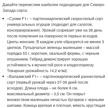
Давайте перечислим наиболее подходящие для Северо-
Запада сорта:
«Суоми F1» – партенокарпический скороспелый сорт
универсальных огурцов (подходит для салатов,
консервирования). Урожай созревает уже на 38 день
после появления на поверхности первых всходов.
Цветы женские. В каждом узле образуется не менее 3
цветков. Пупырчатые зеленцы маленькие – массой
порядка 53 г, короткие, овальной формы, с черным
опушением. Гибрид демонстрирует хорошую
устойчивость к мучнистой росе и кладоспориозу.
Товарная урожайность 14,2 кг/м2.
«Валаамский F1» – партенокарпический раннеспелый
сорт (первый урожай через 37-39 дней после
всходов). Длина плода – не более 6 см,
максимальный диаметр – 3,5 см. Он покрыт
множеством маленьких нечастых бугорков с черными
шипами. Кожица крепкая и плотная, мякоть хрустящая