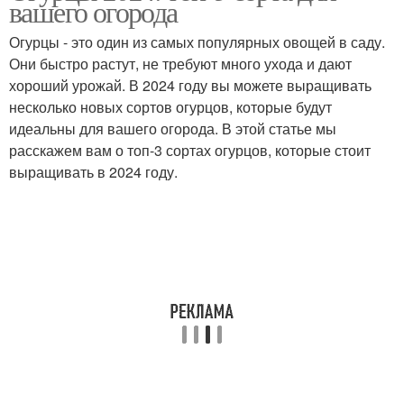
вашего огорода
выбором
Огурцы - это один из самых популярных овощей в саду.
Они быстро растут, не требуют много ухода и дают
Огурцов для северо-
Огурцов для
хороший урожай. В 2024 году вы можете выращивать
запада
ленинградской области
несколько новых сортов огурцов, которые будут
идеальны для вашего огорода. В этой статье мы
расскажем вам о топ-3 сортах огурцов, которые стоит
выращивать в 2024 году.
Огурцов в
Огурцов к болезням
ленинградской области
Огурцы для теплицы
Огурцов в теплице
Огурцов в зимнее
Урожайность в теплице
время