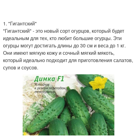
Огурцов в зимние
Иммунитет среди
1. "Гигантский"
месяцы
огурцов
"Гигантский" - это новый сорт огурцов, который будет
идеальным для тех, кто любит большие огурцы. Эти
огурцы могут достигать длины до 30 см и веса до 1 кг.
Они имеют мягкую кожу и сочный мягкий мякоть,
Огурцов с пучковой
который идеально подходит для приготовления салатов,
завязью
супов и соусов.