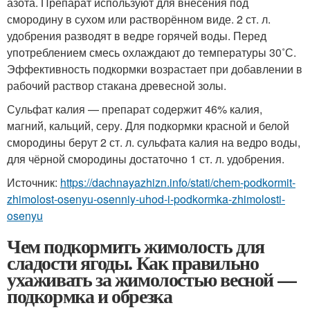
азота. Препарат используют для внесения под
смородину в сухом или растворённом виде. 2 ст. л.
удобрения разводят в ведре горячей воды. Перед
употреблением смесь охлаждают до температуры 30˚С.
Эффективность подкормки возрастает при добавлении в
рабочий раствор стакана древесной золы.
Сульфат калия — препарат содержит 46% калия,
магний, кальций, серу. Для подкормки красной и белой
смородины берут 2 ст. л. сульфата калия на ведро воды,
для чёрной смородины достаточно 1 ст. л. удобрения.
Источник:
https://dachnayazhizn.info/stati/chem-podkormit-
zhimolost-osenyu-osenniy-uhod-i-podkormka-zhimolosti-
osenyu
Чем подкормить жимолость для
сладости ягоды. Как правильно
ухаживать за жимолостью весной —
подкормка и обрезка