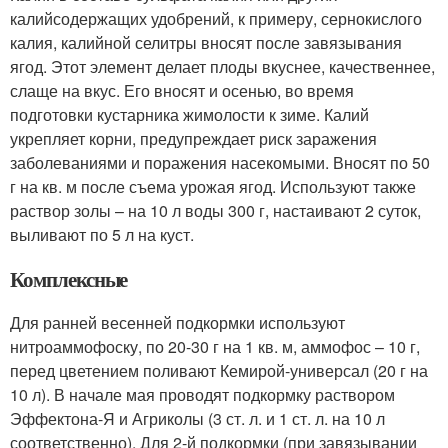
калийсодержащих удобрений, к примеру, сернокислого
калия, калийной селитры вносят после завязывания
ягод. Этот элемент делает плоды вкуснее, качественнее,
слаще на вкус. Его вносят и осенью, во время
подготовки кустарника жимолости к зиме. Калий
укрепляет корни, предупреждает риск заражения
заболеваниями и поражения насекомыми. Вносят по 50
г на кв. м после съема урожая ягод. Используют также
раствор золы – на 10 л воды 300 г, настаивают 2 суток,
выливают по 5 л на куст.
Комплексные
Для ранней весенней подкормки используют
нитроаммофоску, по 20-30 г на 1 кв. м, аммофос – 10 г,
перед цветением поливают Кемирой-универсал (20 г на
10 л). В начале мая проводят подкормку раствором
Эффектона-Я и Агриколы (3 ст. л. и 1 ст. л. на 10 л
соответственно). Для 2-й подкормки (при завязывании