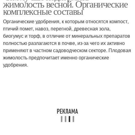
жимолость весной. Органические
подкормки
комплексные составы
Органические удобрения, к которым относятся компост,
Декоративная
Жимолости в открытом
птичий помет, навоз, перегной, древесная зола,
жимолость
грунте
биогумус и торф, в отличие от минеральных препаратов
полностью разлагаются в почве, из-за чего их активно
применяют в частном садоводческом секторе. Плодовая
жимолость предпочитает именно органические
Аммоний для
удобрения.
жимолости