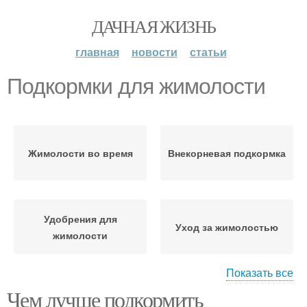
ДАЧНАЯ ЖИЗНЬ
главная
новости
статьи
Подкормки для жимолости
Жимолости во время
Внекорневая подкормка
Удобрения для
Уход за жимолостью
жимолости
Показать все
Чем лучше подкормить
Минеральные
Пометы для жимолости