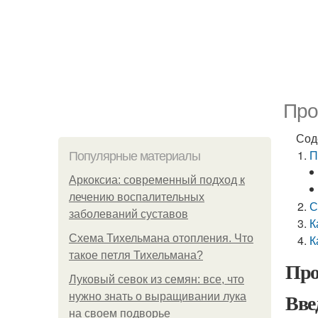
Про
Сод
П
Популярные материалы
Аркоксиа: современный подход к
лечению воспалительных
С
заболеваний суставов
К
Схема Тихельмана отопления. Что
К
такое петля Тихельмана?
Про
Луковый севок из семян: все, что
Вве
нужно знать о выращивании лука
на своем подворье