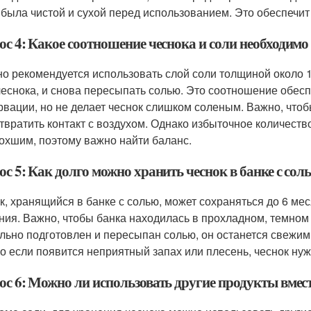
 была чистой и сухой перед использованием. Это обеспечи
ос 4: Какое соотношение чеснока и соли необходимо
о рекомендуется использовать слой соли толщиной около 1
чеснока, и снова пересыпать солью. Это соотношение обесп
рвации, но не делает чеснок слишком соленым. Важно, что
твратить контакт с воздухом. Однако избыточное количеств
охшим, поэтому важно найти баланс.
с 5: Как долго можно хранить чеснок в банке с сол
к, хранящийся в банке с солью, может сохраняться до 6 ме
ния. Важно, чтобы банка находилась в прохладном, темном
льно подготовлен и пересыпан солью, он останется свежим
о если появится неприятный запах или плесень, чеснок нуж
ос 6: Можно ли использовать другие продукты вмест