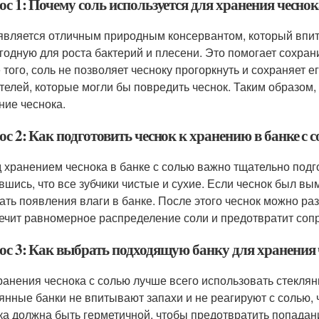
с 1: Почему соль используется для хранения чесно
является отличным природным консервантом, который впиты
годную для роста бактерий и плесени. Это помогает сохрани
 того, соль не позволяет чесноку прогоркнуть и сохраняет 
телей, которые могли бы повредить чеснок. Таким образом,
ние чеснока.
с 2: Как подготовить чеснок к хранению в банке с 
 хранением чеснока в банке с солью важно тщательно подго
вшись, что все зубчики чистые и сухие. Если чеснок был в
ать появления влаги в банке. После этого чеснок можно ра
ечит равномерное распределение соли и предотвратит сопр
ос 3: Как выбрать подходящую банку для хранения 
ранения чеснока с солью лучше всего использовать стекл
янные банки не впитывают запахи и не реагируют с солью, 
а должна быть герметичной, чтобы предотвратить попадание