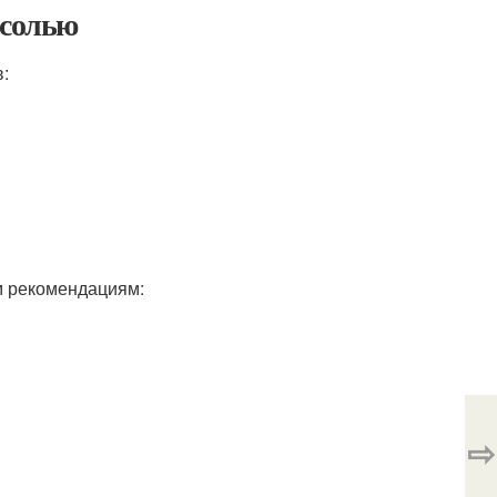
 солью
:
им рекомендациям:
⇨