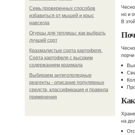
Чесно
Семь проверенных способов
но и 
избавиться от мышей и крыс
В это
навсегда
Поч
Огурцы для теплицы: как выбрать
лучший сорт
Чесно
Крахмалистые сорта картофеля.
порчи
Сорта картофеля с высоким
Выс
содержанием крахмала
Св
Выбираем антигололедные
Кол
реагенты - описание популярных
Про
средств, классификация и правила
Как
применения
Хране
на до
Отс