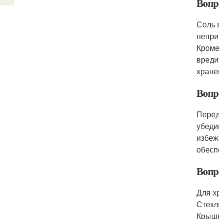
Вопро
Соль 
непри
Кроме
вреди
хране
Вопро
Перед
убеди
избеж
обесп
Вопр
Для х
Стекл
Крышк