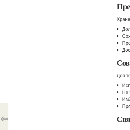
Пре
Хране
Дол
Сох
Про
Дос
Сов
Для т
Исп
Не 
Изб
Про
⇦
Свя