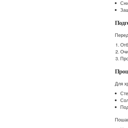
Сни
Защ
Подг
Перед
Отб
Очи
Про
Проц
Для х
Сте
Сол
Под
Пошаг