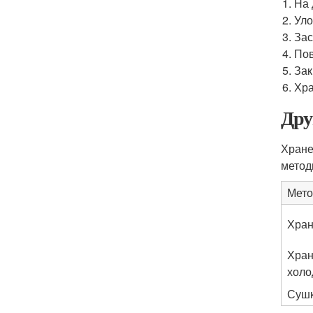
На 
Уло
Зас
Пов
Зак
Хра
Дру
Хране
метод
Мето
Хран
Хран
холо
Суш