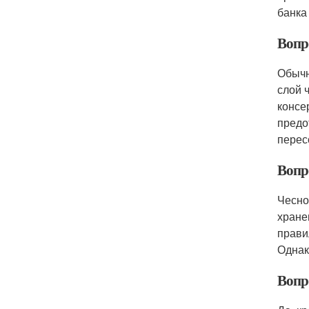
банка
Вопр
Обычн
слой 
консе
предо
перес
Вопро
Чесно
хране
прави
Однак
Вопр