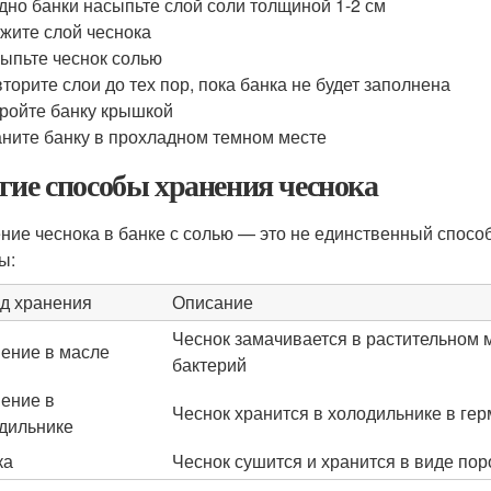
дно банки насыпьте слой соли толщиной 1-2 см
жите слой чеснока
ыпьте чеснок солью
торите слои до тех пор, пока банка не будет заполнена
ройте банку крышкой
ните банку в прохладном темном месте
гие способы хранения чеснока
ние чеснока в банке с солью — это не единственный способ
ы:
д хранения
Описание
Чеснок замачивается в растительном 
ение в масле
бактерий
ение в
Чеснок хранится в холодильнике в ге
дильнике
ка
Чеснок сушится и хранится в виде пор