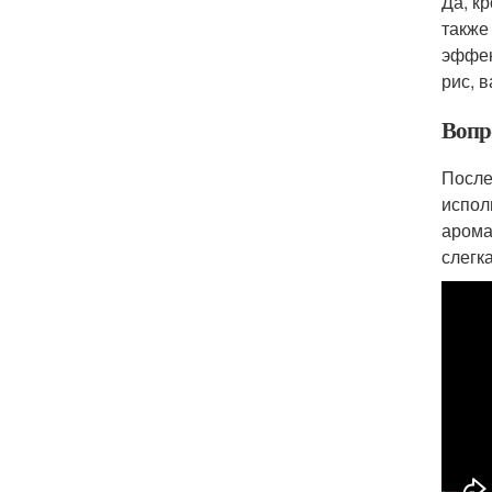
Да, к
также
эффек
рис, 
Вопро
После
испол
арома
слегк