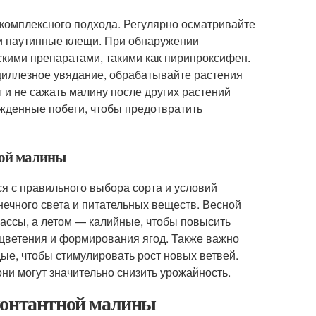
комплексного подхода. Регулярно осматривайте
ли паутинные клещи. При обнаружении
скими препаратами, такими как пирипроксифен.
ициллезное увядание, обрабатывайте растения
 и не сажать малину после других растений
жденные побеги, чтобы предотвратить
ной малины
 с правильного выбора сорта и условий
нечного света и питательных веществ. Весной
массы, а летом — калийные, чтобы повысить
 цветения и формирования ягод. Также важно
ые, чтобы стимулировать рост новых ветвей.
они могут значительно снизить урожайность.
монтантной малины