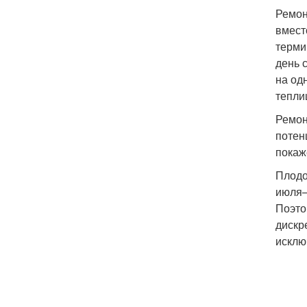
Ремон
вмест
терми
день 
на од
тепли
Ремон
потен
покаже
Плодо
июля–
Поэто
дискр
исклю