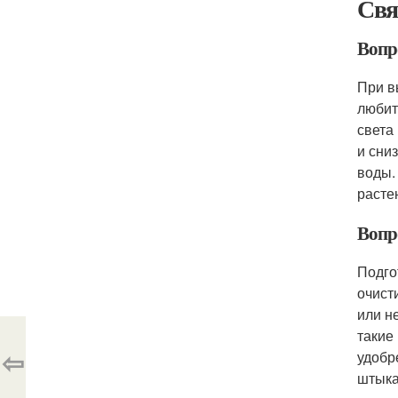
Свя
Вопр
При в
любит
света
и сни
воды.
расте
Вопр
Подго
очист
или н
такие
⇦
удобр
штыка