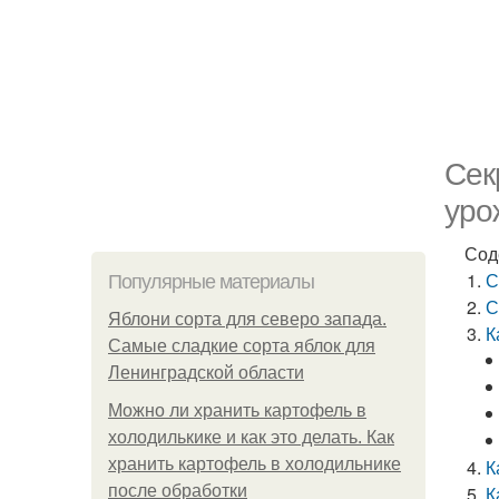
Сек
уро
Сод
С
Популярные материалы
С
Яблони сорта для северо запада.
К
Самые сладкие сорта яблок для
Ленинградской области
Можно ли хранить картофель в
холодилькике и как это делать. Как
хранить картофель в холодильнике
К
после обработки
К