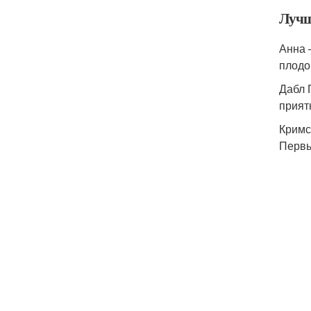
Лучш
Анна 
плодо
Дабл 
прият
Кримс
Первы