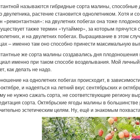
тантной называются гибридные сорта малины, способные да
о двулетника, растение становится однолетником. Хотя и
н «ремонтантная»: на двулетних побегах она тоже плодоноси
существует также термин «тутаймер», за которым прячутся 
нолетних, и на двулетних побегах. Выращивание в этом слу
цах – именно там оно способно принести максимальную выг
тантные же сорта малины создавались дня плодоношения н
циал именно при таком способе возделывания. Мой личный
т, как делать не надо.
ношение на однолетних побегах происходит, в зависимости 
октябре, и надеяться на летний вкус сентябрьских и октябр
му не нужно сажать сорта, не соответствующие региону в
едитация сорта. Октябрьские ягоды малины в большинстве 
чительно эстетическим целям. Ну, ещё и знакомым похваста