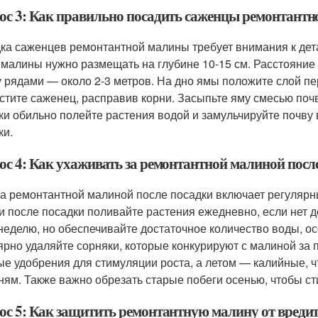
ос 3: Как правильно посадить саженцы ремонтант
ка саженцев ремонтантной малины требует внимания к дета
 малины нужно размещать на глубине 10-15 см. Расстояние
 рядами — около 2-3 метров. На дно ямы положите слой пер
стите саженец, расправив корни. Засыпьте яму смесью поч
ки обильно полейте растения водой и замульчируйте почву в
ки.
ос 4: Как ухаживать за ремонтантной малиной посл
за ремонтантной малиной после посадки включает регулярн
и после посадки поливайте растения ежедневно, если нет д
 неделю, но обеспечивайте достаточное количество воды, о
ярно удаляйте сорняки, которые конкурируют с малиной за 
ые удобрения для стимуляции роста, а летом — калийные, ч
ням. Также важно обрезать старые побеги осенью, чтобы ст
ос 5: Как защитить ремонтантную малину от вредит