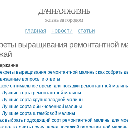
ДАЧНАЯ ЖИЗНЬ
жизнь за городом
главная
новости
статьи
реты выращивания ремонтантной ма
жай
ержание
екреты выращивания ремонтантной малины: как собрать д
вязанные вопросы и ответы
акое оптимальное время для посадки ремонтантной малин
Лучшие сорта ремонтантной малины
Лучшие сорта крупноплодной малины
Лучшие сорта обыкновенной малины
Лучшие сорта штамбовой малины
ак выбрать подходящий сорт ремонтантной малины для мое
ак подготовить почву перед посадкой ремонтантной малин