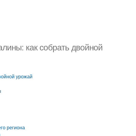
лины: как собрать двойной
войной урожай
ы
го региона
ы