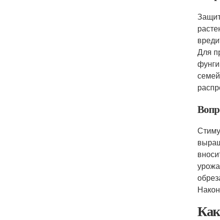
Защит
расте
вреди
Для п
фунги
семей
распр
Вопр
Стиму
выращ
вноси
урожа
обрез
Након
Как