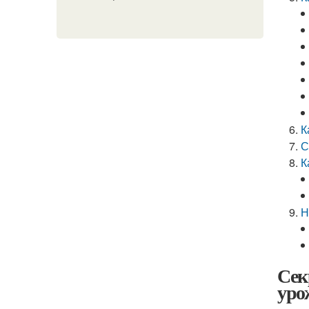
К
С
К
Н
Сек
уро