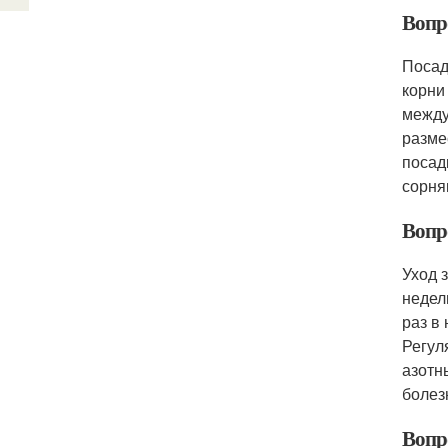
Вопр
Посад
корни
между
разме
посад
сорня
Вопр
Уход 
недел
раз в
Регул
азотн
болез
Вопр