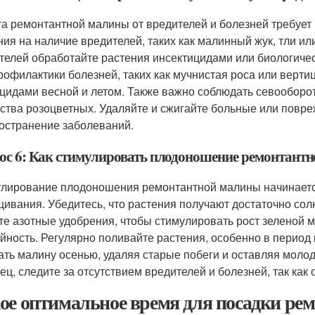
а ремонтантной малины от вредителей и болезней требует 
ния на наличие вредителей, таких как малинный жук, тли и
телей обработайте растения инсектицидами или биологиче
рофилактики болезней, таких как мучнистая роса или верт
цидами весной и летом. Также важно соблюдать севооборот
ства розоцветных. Удаляйте и сжигайте больные или повре
остранение заболеваний.
ос 6: Как стимулировать плодоношение ремонтант
лирование плодоношения ремонтантной малины начинается
ивания. Убедитесь, что растения получают достаточно сол
те азотные удобрения, чтобы стимулировать рост зеленой 
йность. Регулярно поливайте растения, особенно в период
ать малину осенью, удаляя старые побеги и оставляя молод
ец, следите за отсутствием вредителей и болезней, так как 
ое оптимальное время для посадки ре