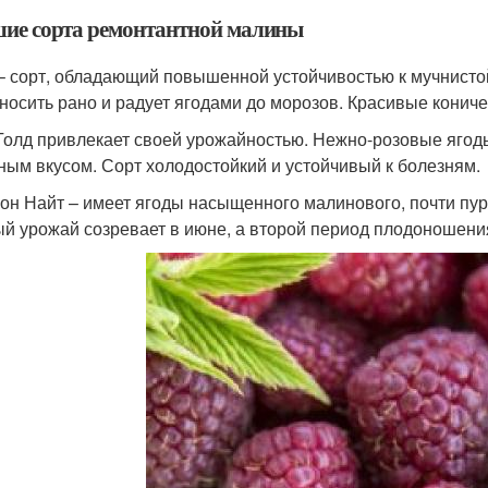
ие сорта ремонтантной малины
– сорт, обладающий повышенной устойчивостью к мучнистой
носить рано и радует ягодами до морозов. Красивые кони
Голд привлекает своей урожайностью. Нежно-розовые ягод
ным вкусом. Сорт холодостойкий и устойчивый к болезням.
он Найт – имеет ягоды насыщенного малинового, почти пур
й урожай созревает в июне, а второй период плодоношения 