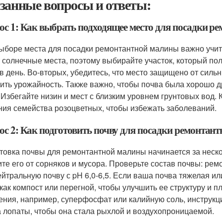
занные вопросы и ответы:
ос 1: Как выбрать подходящее место для посадки 
ыборе места для посадки ремонтантной малины важно учит
 солнечные места, поэтому выбирайте участок, который по
 в день. Во-вторых, убедитесь, что место защищено от сильн
зить урожайность. Также важно, чтобы почва была хорошо д
 Избегайте низин и мест с близким уровнем грунтовых вод. 
ния семейства розоцветных, чтобы избежать заболеваний.
ос 2: Как подготовить почву для посадки ремонтан
товка почвы для ремонтантной малины начинается за неско
ите его от сорняков и мусора. Проверьте состав почвы: ре
ейтральную почву с pH 6,0-6,5. Если ваша почва тяжелая ил
 как компост или перегной, чтобы улучшить ее структуру и
ения, например, суперфосфат или калийную соль, инструкци
 лопаты, чтобы она стала рыхлой и воздухопроницаемой.