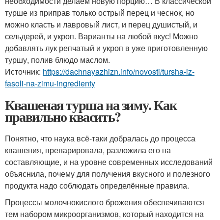
необходимости делаем новую порцию… В классической
турше из приправ только острый перец и чеснок, но
можно класть и лавровый лист, и перец душистый, и
сельдерей, и укроп. Варианты на любой вкус! Можно
добавлять лук репчатый и укроп в уже приготовленную
туршу, полив блюдо маслом.
Источник:
https://dachnayazhizn.info/novosti/tursha-iz-
fasoli-na-zimu-ingredienty
Квашеная турша на зиму. Как
правильно квасить?
Понятно, что наука всё-таки добралась до процесса
квашения, препарировала, разложила его на
составляющие, и на уровне современных исследований
объяснила, почему для получения вкусного и полезного
продукта надо соблюдать определённые правила.
Процессы молочнокислого брожения обеспечиваются
тем набором микроорганизмов, который находится на