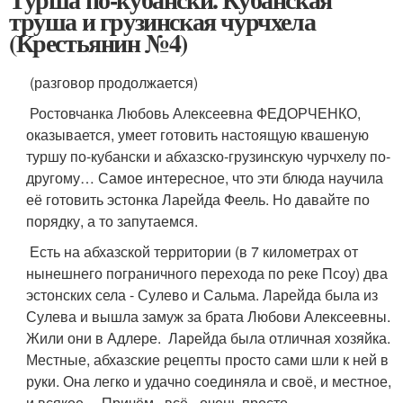
труша и грузинская чурчхела
(Крестьянин №4)
(разговор продолжается)
Ростовчанка Любовь Алексеевна ФЕДОРЧЕНКО,
оказывается, умеет готовить настоящую квашеную
туршу по-кубански и абхазско-грузинскую чурчхелу по-
другому… Самое интересное, что эти блюда научила
её готовить эстонка Ларейда Феель. Но давайте по
порядку, а то запутаемся.
Есть на абхазской территории (в 7 километрах от
нынешнего пограничного перехода по реке Псоу) два
эстонских села - Сулево и Сальма. Ларейда была из
Сулева и вышла замуж за брата Любови Алексеевны.
Жили они в Адлере. Ларейда была отличная хозяйка.
Местные, абхазские рецепты просто сами шли к ней в
руки. Она легко и удачно соединяла и своё, и местное,
и всякое… Причём, всё - очень просто.