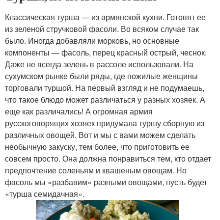
Классическая турша — из армянской кухни. Готовят ее
из зеленой стручковой фасоли. Во всяком случае так
было. Иногда добавляли морковь, но основные
компоненты — фасоль, перец красный острый, чеснок.
Даже не всегда зелень в рассоле использовали. На
сухумском рынке были ряды, где пожилые женщины
торговали туршой. На первый взгляд и не подумаешь,
что такое блюдо может различаться у разных хозяек. А
еще как различались! А огромная армия
русскоговорящих хозяек придумала туршу сборную из
различных овощей. Вот и мы с вами можем сделать
необычную закуску, тем более, что приготовить ее
совсем просто. Она должна понравиться тем, кто отдает
предпочтение соленьям и квашеным овощам. Но
фасоль мы «разбавим» разными овощами, пусть будет
«турша семидачная».