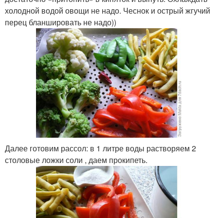
холодной водой овощи не надо. Чеснок и острый жгучий
перец бланшировать не надо))
Далее готовим рассол: в 1 литре воды растворяем 2
столовые ложки соли , даем прокипеть.