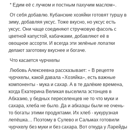
* Едим её с лучком и постным пахучим маслом».
От себя добавлю. Кубанские хозяйки готовят туршу в
зиму, добавляя уксус. Тоже вкусно, но уксус есть
уксус. Они чаще соединяют стручковую фасоль с
цветной капустой, кабачками, добавляют её в
овощное ассорти. И всегда эти зелёные лопатки
делают заготовку вкуснее и богаче.
Что касается чурчхелы
Любовь Алексеевна рассказывает: « В рецепте
чурчхелы, какой давала «Хозяйка», есть важные
компоненты - мука и сахар. А в те далёкие времена,
когда Екатерина Великая выселила эстонцев в
Абхазию, у бедных переселенцев не то что муки и
сахара, хлеба не было. Да и абхазцы были не очень-
то богаты этими продуктами. Их хлеб - кукурузная
лепёшка… Поэтому в Сулево и Сальмах готовили
чурчхелу без муки и без сахара. Вот откуда у Ларейды