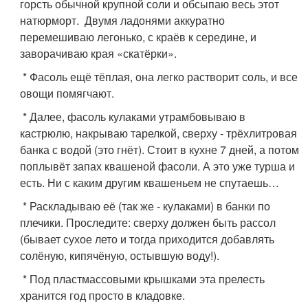
горсть обычной крупной соли и обсыпаю весь этот
натюрморт. Двумя ладонями аккуратно
перемешиваю легонько, с краёв к середине, и
заворачиваю края «скатёрки».
* Фасоль ещё тёплая, она легко растворит соль, и все
овощи помягчают.
* Далее, фасоль кулаками утрамбовываю в
кастрюлю, накрываю тарелкой, сверху - трёхлитровая
банка с водой (это гнёт). Стоит в кухне 7 дней, а потом
поплывёт запах квашеной фасоли. А это уже турша и
есть. Ни с каким другим квашеньем не спутаешь…
* Раскладываю её (так же - кулаками) в банки по
плечики. Проследите: сверху должен быть рассол
(бывает сухое лето и тогда приходится добавлять
солёную, кипячёную, остывшую воду!).
* Под пластмассовыми крышками эта прелесть
хранится год просто в кладовке.