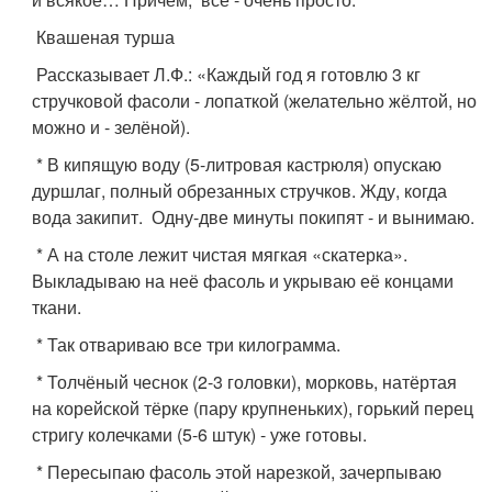
Квашеная турша
Рассказывает Л.Ф.: «Каждый год я готовлю 3 кг
стручковой фасоли - лопаткой (желательно жёлтой, но
можно и - зелёной).
* В кипящую воду (5-литровая кастрюля) опускаю
дуршлаг, полный обрезанных стручков. Жду, когда
вода закипит. Одну-две минуты покипят - и вынимаю.
* А на столе лежит чистая мягкая «скатерка».
Выкладываю на неё фасоль и укрываю её концами
ткани.
* Так отвариваю все три килограмма.
* Толчёный чеснок (2-3 головки), морковь, натёртая
на корейской тёрке (пару крупненьких), горький перец
стригу колечками (5-6 штук) - уже готовы.
* Пересыпаю фасоль этой нарезкой, зачерпываю