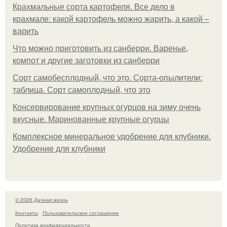
Крахмальные сорта картофеля. Все дело в
крахмале: какой картофель можно жарить, а какой –
варить
Что можно приготовить из санберри. Варенье,
компот и другие заготовки из санберри
Сорт самобесплодный, что это. Сорта-опылители:
таблица. Сорт самоплодный, что это
Консервирование крупных огурцов на зиму очень
вкусные. Маринованные крупные огурцы
Комплексное минеральное удобрение для клубники.
Удобрение для клубники
© 2026 Дачная жизнь
Контакты
Пользовательское соглашение
Политика конфидециальности