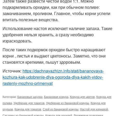
Затем также развести чистой водой 1:1. Можно
подкармливать орхидеи, как при обычном поливе:
замачиванием, проливом. Главное, чтобы корни успели
впитать полезные вещества.
Использование настоя исключает наличие запаха. Такие
удобрения нельзя хранить, а сразу необходимо
израсходовать.
После таких подкормок орхидеи быстро наращивают
корни , листья и выдают цветоносы. Заметно, что они
становятся крепкими, пышут здоровьем.
Источник:
https://dachnayazhizn.info/stati/bananovaya-
kozhura-kak-udobrenie-dlya-ogoroda-dlya-kakih-vidov-
rasteniy-mozhno-primenyat
Категории:
Банановые шкурки
,
Банановая кожура
,
Кожура для цветов
,
Кожура для
полива
,
Удобрение для томатов
,
Удобрение из банановой кожуры
,
Кожура для
огурцов
,
Кожура для томатов
,
Слой из банановой кожуры
,
Настой для корневой
,
Системы из банановой кожуры
,
Кожура для орхидей
,
Дрожжевая подкормка
,