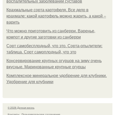
воспалительных заболеваний суставов
Крахмальные сорта картофеля. Все дело в
крахмале: какой картофель можно жарить, а какой –
варить
Что можно приготовить из санберри. Варенье,
компот и другие заготовки из санберри
Сорт самобесплодный, что это. Сорта-опылители:
таблица. Сорт самоплодный, что это
Консервирование крупных огурцов на зиму очень
вкусные. Маринованные крупные огурцы
Комплексное минеральное удобрение для клубники.
Удобрение для клубники
© 2026 Дачная жизнь
Контакты
Пользовательское соглашение