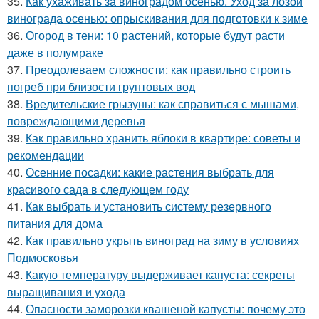
35.
Как ухаживать за виноградом осенью. Уход за лозой
винограда осенью: опрыскивания для подготовки к зиме
36.
Огород в тени: 10 растений, которые будут расти
даже в полумраке
37.
Преодолеваем сложности: как правильно строить
погреб при близости грунтовых вод
38.
Вредительские грызуны: как справиться с мышами,
повреждающими деревья
39.
Как правильно хранить яблоки в квартире: советы и
рекомендации
40.
Осенние посадки: какие растения выбрать для
красивого сада в следующем году
41.
Как выбрать и установить систему резервного
питания для дома
42.
Как правильно укрыть виноград на зиму в условиях
Подмосковья
43.
Какую температуру выдерживает капуста: секреты
выращивания и ухода
44.
Опасности заморозки квашеной капусты: почему это