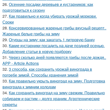
26.
Осенние посадки деревьев и кустарников: как
подготовиться к сезону
27.
Как правильно и когда убирать урожай моркови.
Сроки
28.
Консервированные жареные грибы вкусный рецепт..
Жареные белые грибы на зиму
29.
Огурцы на зиму: как закатать 1 литровую банку
30.
Какие кустарники посадить на даче поздней осенью.
Добавление статьи в новую подборку
31.
Через сколько дней появляются грибы после дождя..
APP - Article Actions
32.
3 способа, как сохранить урожай винограда в
погребе зимой. Способы хранения зимой
33.
Как правильно укрыть виноград на зиму. Подготовка
винограда к зимним холодам
34.
Как сохранить виноград на зиму свежим. Правильно
собираем и растим – долго храним. Агротехнические
секреты