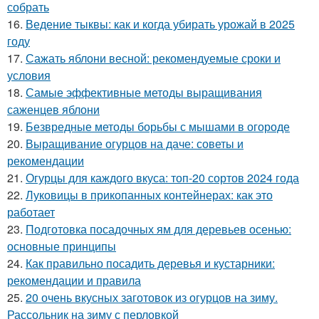
собрать
16.
Ведение тыквы: как и когда убирать урожай в 2025
году
17.
Сажать яблони весной: рекомендуемые сроки и
условия
18.
Самые эффективные методы выращивания
саженцев яблони
19.
Безвредные методы борьбы с мышами в огороде
20.
Выращивание огурцов на даче: советы и
рекомендации
21.
Огурцы для каждого вкуса: топ-20 сортов 2024 года
22.
Луковицы в прикопанных контейнерах: как это
работает
23.
Подготовка посадочных ям для деревьев осенью:
основные принципы
24.
Как правильно посадить деревья и кустарники:
рекомендации и правила
25.
20 очень вкусных заготовок из огурцов на зиму.
Рассольник на зиму с перловкой