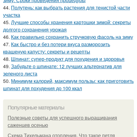
зиму. Сроки проведения процедуры
44.
Полутень: как выбрать растения для тенистой части
участка
45.
Лучшие способы хранения картошки зимой: секреты
долгого сохранения урожая
46.
Как правильно сохранить стручковую фасоль на зиму
47.
Как быстро и без потери вкуса разморозить
квашеную капусту: секреты и рецепты
48.
Шпинат: супер-продукт для похудения и здоровья
49.
Забудьте о шпинате: 12 лучших альтернатив для
зеленого листа
50.
Минимум калорий, максимум пользы: как приготовить
шпинат для похудения до 100 ккал
Популярные материалы
Полезные советы для успешного выращивания
саженцев осенью
Схема Тихельмана отопления. Что такое петля