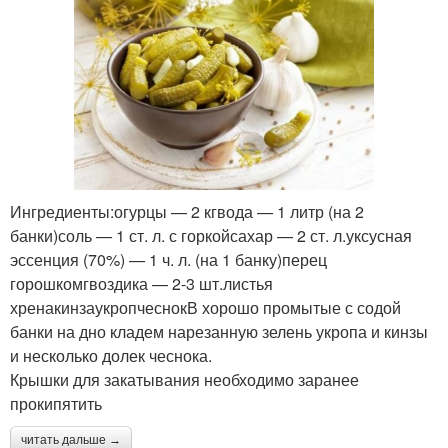
Ингредиенты:огурцы — 2 кгвода — 1 литр (на 2
банки)соль — 1 ст. л. с горкойсахар — 2 ст. л.уксусная
эссенция (70%) — 1 ч. л. (на 1 банку)перец
горошкомгвоздика — 2-3 шт.листья
хренакинзаукропчеснокВ хорошо промытые с содой
банки на дно кладем нарезанную зелень укропа и кинзы
и несколько долек чеснока.
Крышки для закатывания необходимо заранее
прокипятить
читать дальше →