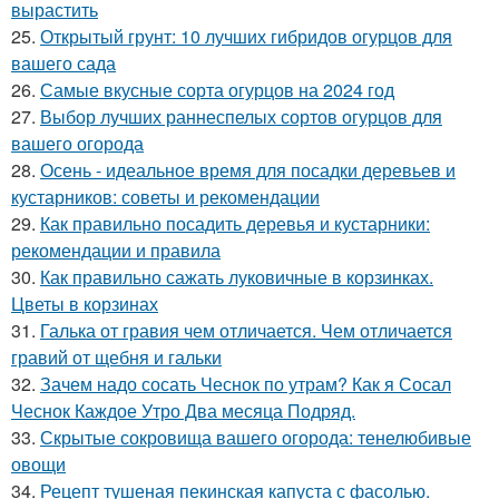
вырастить
25.
Открытый грунт: 10 лучших гибридов огурцов для
вашего сада
26.
Самые вкусные сорта огурцов на 2024 год
27.
Выбор лучших раннеспелых сортов огурцов для
вашего огорода
28.
Осень - идеальное время для посадки деревьев и
кустарников: советы и рекомендации
29.
Как правильно посадить деревья и кустарники:
рекомендации и правила
30.
Как правильно сажать луковичные в корзинках.
Цветы в корзинах
31.
Галька от гравия чем отличается. Чем отличается
гравий от щебня и гальки
32.
Зачем надо сосать Чеснок по утрам? Как я Сосал
Чеснок Каждое Утро Два месяца Подряд.
33.
Скрытые сокровища вашего огорода: тенелюбивые
овощи
34.
Рецепт тушеная пекинская капуста с фасолью.