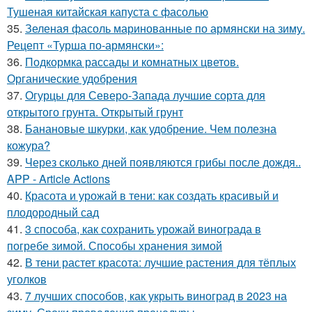
Тушеная китайская капуста с фасолью
35.
Зеленая фасоль маринованные по армянски на зиму.
Рецепт «Турша по-армянски»:
36.
Подкормка рассады и комнатных цветов.
Органические удобрения
37.
Огурцы для Северо-Запада лучшие сорта для
открытого грунта. Открытый грунт
38.
Банановые шкурки, как удобрение. Чем полезна
кожура?
39.
Через сколько дней появляются грибы после дождя..
APP - Article Actions
40.
Красота и урожай в тени: как создать красивый и
плодородный сад
41.
3 способа, как сохранить урожай винограда в
погребе зимой. Способы хранения зимой
42.
В тени растет красота: лучшие растения для тёплых
уголков
43.
7 лучших способов, как укрыть виноград в 2023 на