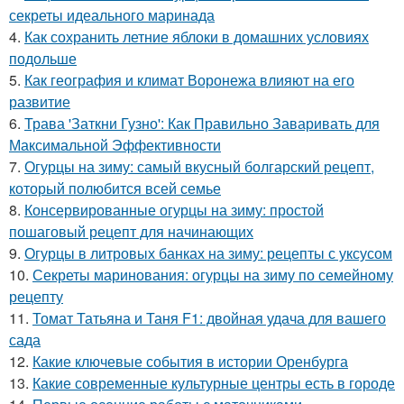
секреты идеального маринада
4.
Как сохранить летние яблоки в домашних условиях
подольше
5.
Как география и климат Воронежа влияют на его
развитие
6.
Трава 'Заткни Гузно': Как Правильно Заваривать для
Максимальной Эффективности
7.
Огурцы на зиму: самый вкусный болгарский рецепт,
который полюбится всей семье
8.
Консервированные огурцы на зиму: простой
пошаговый рецепт для начинающих
9.
Огурцы в литровых банках на зиму: рецепты с уксусом
10.
Секреты маринования: огурцы на зиму по семейному
рецепту
11.
Томат Татьяна и Таня F1: двойная удача для вашего
сада
12.
Какие ключевые события в истории Оренбурга
13.
Какие современные культурные центры есть в городе