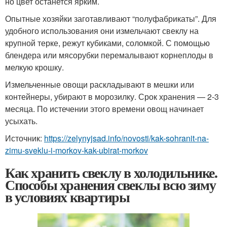
но цвет останется ярким.
Опытные хозяйки заготавливают “полуфабрикаты”. Для
удобного использования они измельчают свеклу на
крупной терке, режут кубиками, соломкой. С помощью
блендера или мясорубки перемалывают корнеплоды в
мелкую крошку.
Измельченные овощи раскладывают в мешки или
контейнеры, убирают в морозилку. Срок хранения — 2-3
месяца. По истечении этого времени овощ начинает
усыхать.
Источник:
https://zelynyjsad.info/novosti/kak-sohranit-na-
zimu-sveklu-i-morkov-kak-ubirat-morkov
Как хранить свеклу в холодильнике.
Способы хранения свеклы всю зиму
в условиях квартиры