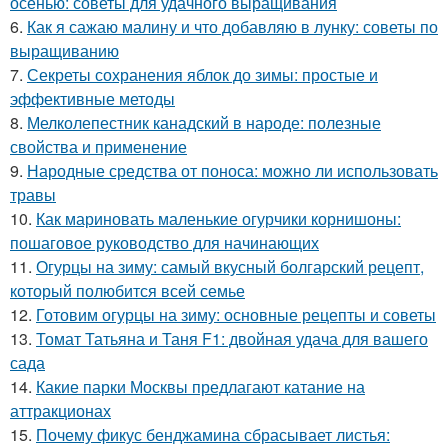
осенью: советы для удачного выращивания
6.
Как я сажаю малину и что добавляю в лунку: советы по
выращиванию
7.
Секреты сохранения яблок до зимы: простые и
эффективные методы
8.
Мелколепестник канадский в народе: полезные
свойства и применение
9.
Народные средства от поноса: можно ли использовать
травы
10.
Как мариновать маленькие огурчики корнишоны:
пошаговое руководство для начинающих
11.
Огурцы на зиму: самый вкусный болгарский рецепт,
который полюбится всей семье
12.
Готовим огурцы на зиму: основные рецепты и советы
13.
Томат Татьяна и Таня F1: двойная удача для вашего
сада
14.
Какие парки Москвы предлагают катание на
аттракционах
15.
Почему фикус бенджамина сбрасывает листья: