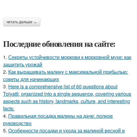
читать дальше →
Последние обновления на сайте:
1.
Секреты устойчивости моркови к морковной мухе: как
защитить урожай
2.
Как выращивать малину с максимальной прибылью:
советы для начинающих
3.
Here is a comprehensive list of 60 questions about
Tolyatti, organized into a single sequence, covering various
aspects such as history, landmarks, culture, and interesting
facts:
4.
Правильная посадка малины на даче: полное
руководство
5.
Особенности посадки и ухода за малиной весной и