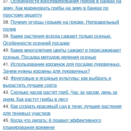
37.
Особенности консервирования грибов в банках на
зиму. Как мариновать грибы на зиму в банках по
простому рецепту
38.
Почему огурцы горькие на грядке. Неправильный
полив
39.
Какие растения всегда сажают только осенью.
Особенности осенней посадки
40.
Какие многолетние цветы сажают и пересаживают
осенью. Посадка методом деления осенью
41.
Использование корзинок для посадки луковичных.
Зачем нужны корзины для луковичных?
42.
Фруктовые и ягодные культуры: как выбрать и
вырастить лучшие сорта
43.
Сколько часов растет гриб. Час за часом, день за
днем. Как растут грибы в лесу
44.
Как создать красивый сад в тени: лучшие растения
для теневых участков
45.
Когда что делать: 6 правил эффективного
планирования времени