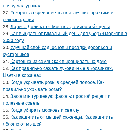
почву для урожая
27.
Ускорить созревание тыквы: лучшие практики и
рекомендации
28.
Лариса Долина: от Москвы до мировой сцены
29.
Как выбрать оптимальный день для уборки моркови в
2023 году
30.
Улучшай свой сад: основы посадки деревьев и
кустарников
31.
Картошка из семян: как выращивать на даче
32.
Как правильно сажать луковичные в корзинках.
Цветы в корзинах
33.
Когда укрывать розы в средней полосе. Как
правильно укрывать розы?
34.
Засолить туршевую фасоль: простой рецепт и
полезные советы
35.
Когда убирать морковь и свеклу.
36.
Как защитить от мышей саженцы. Как защитить
яблоню от мышей