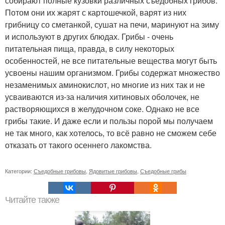
собирают полные кузовки различных съедобных грибов.
Потом они их жарят с картошечкой, варят из них
грибницу со сметанкой, сушат на печи, маринуют на зиму
и используют в других блюдах. Грибы - очень
питательная пища, правда, в силу некоторых
особенностей, не все питательные вещества могут быть
усвоены нашим организмом. Грибы содержат множество
незаменимых аминокислот, но многие из них так и не
усваиваются из-за наличия хитиновых оболочек, не
растворяющихся в желудочном соке. Однако не все
грибы такие. И даже если и пользы порой мы получаем
не так много, как хотелось, то всё равно не сможем себе
отказать от такого осеннего лакомства.
Категории:
Съедобные грибовы
,
Ядовитые грибовы
,
Съедобные грибы
Читайте также