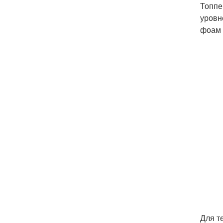
Топпе
уровн
фоам 
Для т