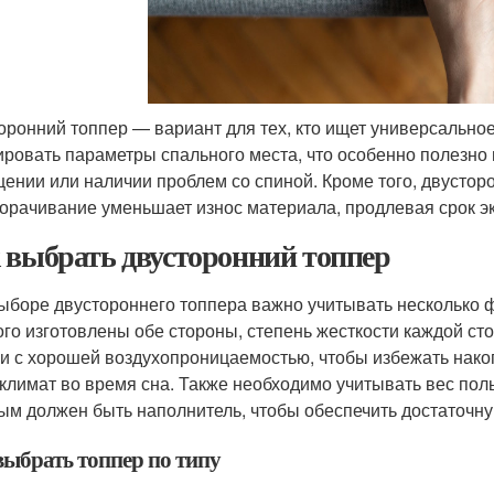
оронний топпер — вариант для тех, кто ищет универсально
ировать параметры спального места, что особенно полезно
ении или наличии проблем со спиной. Кроме того, двустор
орачивание уменьшает износ материала, продлевая срок эк
 выбрать двусторонний топпер
ыборе двустороннего топпера важно учитывать несколько ф
ого изготовлены обе стороны, степень жесткости каждой ст
и с хорошей воздухопроницаемостью, чтобы избежать нако
климат во время сна. Также необходимо учитывать вес поль
ым должен быть наполнитель, чтобы обеспечить достаточн
выбрать топпер по типу