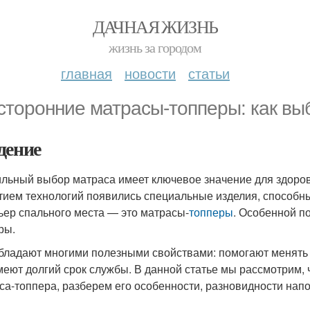
ДАЧНАЯ ЖИЗНЬ
жизнь за городом
главная
новости
статьи
сторонние матрасы-топперы: как выб
дение
льный выбор матраса имеет ключевое значение для здорово
тием технологий появились специальные изделия, способные
ьер спального места — это матрасы-
топперы
. Особенной п
ры.
бладают многими полезными свойствами: помогают менять у
меют долгий срок службы. В данной статье мы рассмотрим,
са-топпера, разберем его особенности, разновидности напо