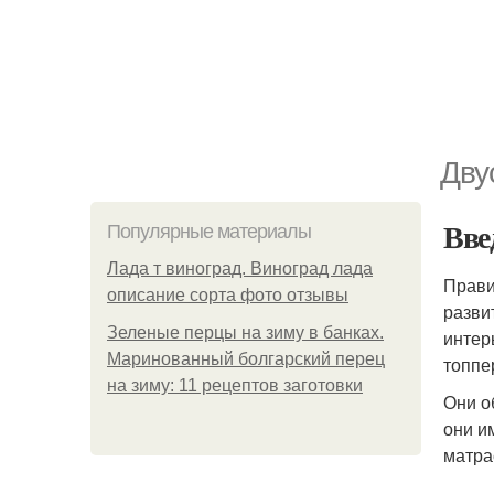
Дву
Вве
Популярные материалы
Лада т виноград. Виноград лада
Прави
описание сорта фото отзывы
разви
Зеленые перцы на зиму в банках.
интер
Маринованный болгарский перец
топпе
на зиму: 11 рецептов заготовки
Они о
они и
матра