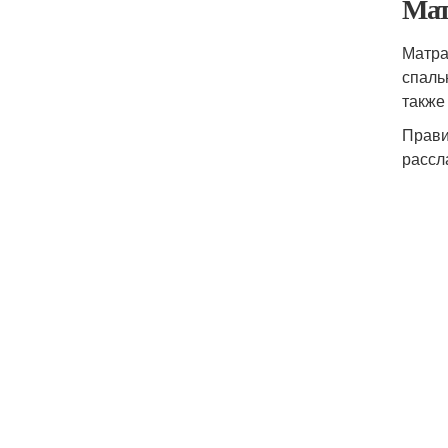
Мат
Матра
спаль
также
Прави
рассл