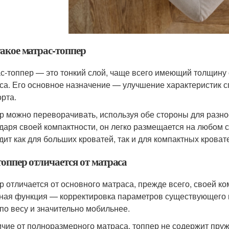
такое матрас-топпер
с-топпер — это тонкий слой, чаще всего имеющий толщину о
са. Его основное назначение — улучшение характеристик сп
рта.
р можно переворачивать, используя обе стороны для разно
даря своей компактности, он легко размещается на любом с
дит как для больших кроватей, так и для компактных кроват
топпер отличается от матраса
р отличается от основного матраса, прежде всего, своей ко
ная функция — корректировка параметров существующего ма
 по весу и значительно мобильнее.
ичие от полноразмерного матраса, топпер не содержит пру