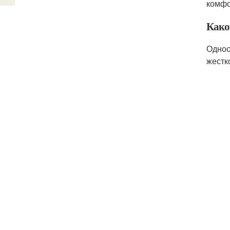
комфо
Како
Однос
жестк