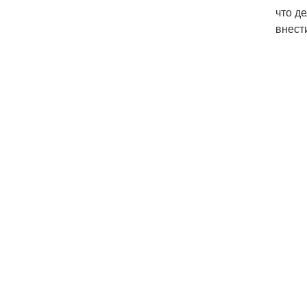
что д
внест