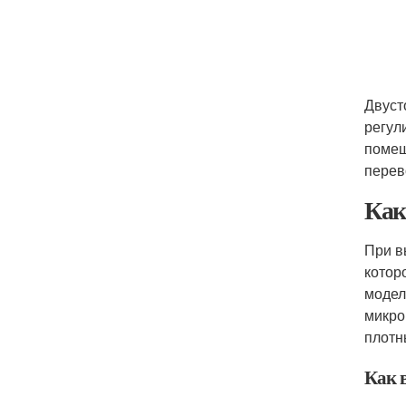
Двуст
регул
помещ
перев
Как
При в
котор
модел
микро
плотн
Как 