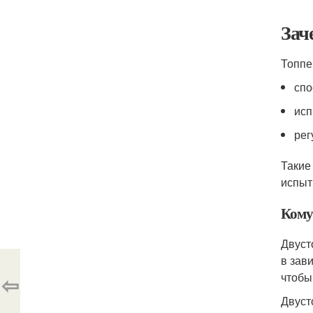
Зач
Топпе
спо
исп
рег
Такие
испыт
Кому
Двуст
в зав
чтобы
⇦
Двуст