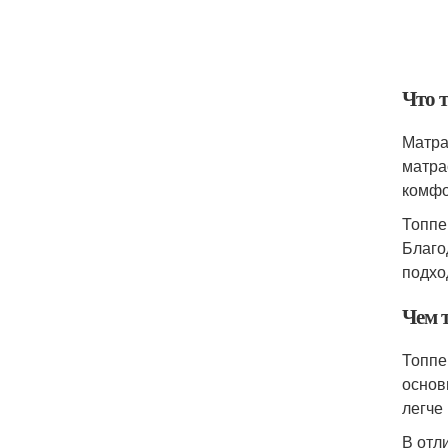
Что 
Матра
матра
комфо
Топпе
Благо
подхо
Чем 
Топпе
основ
легче
В отл