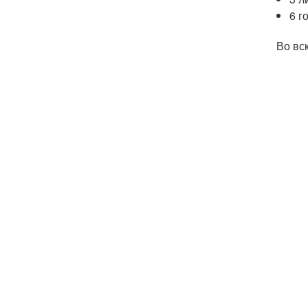
6 г
Во вс