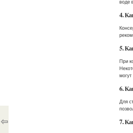
воде 
4. К
Консе
реком
5. К
При к
Некот
могут
6. Ка
Для с
позво
⇦
7. К