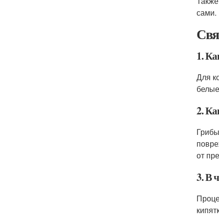
Также
сами.
Свя
1. Ка
Для к
белые
2. К
Грибы
повре
от пр
3. В 
Проце
кипят