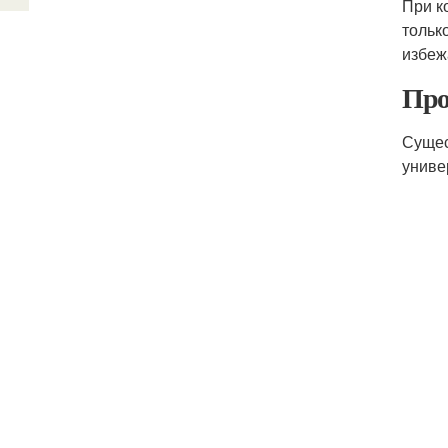
При к
тольк
избеж
Про
Сущес
униве