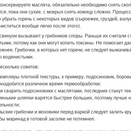
консервируете маслята, обязательно необходимо снять скол
тся, пока они сухие, с мокрых снять кожицу сложно. Проце
 убрать горечь с некоторых видов (сыроежек, груздей, валуе
 чиститься вообще легко после этого).
 свинухи вызывают у грибников споры. Раньше их считали с
тыми, потому как они могут копить токсины. Не помогает да
ожнее. Грибочки, в которых нет горечи, не следует вымачива
о водянистыми.
есколько советов:
емпляры плотной текстуры, к примеру, подосиновик, борови
онадобится различное время термообработки;
и сварить подосиновики с маслятами, последние станут т
енькие шляпки варятся быстрее больших, поэтому лучше н
ельности;
ьские грибочки и моховики перед варкой следует залить кру
бы маринад в готовой засолке не потемнел.