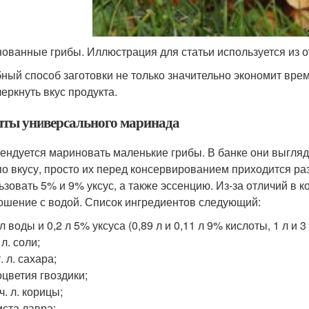
ованные грибы. Иллюстрация для статьи используется из 
ный способ заготовки не только значительно экономит врем
черкнуть вкус продукта.
пты универсального маринада
ендуется мариновать маленькие грибы. В банке они выгля
по вкусу, просто их перед консервированием приходится ра
ьзовать 5% и 9% уксус, а также эссенцию. Из-за отличий в 
ошение с водой. Список ингредиентов следующий:
 л воды и 0,2 л 5% уксуса (0,89 л и 0,11 л 9% кислоты, 1 л и 3
 л. соли;
т. л. сахара;
оцветия гвоздики;
 ч. л. корицы;
иста лавра;