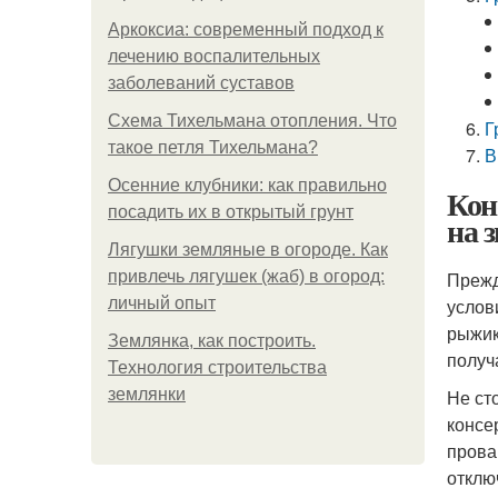
Аркоксиа: современный подход к
лечению воспалительных
заболеваний суставов
Схема Тихельмана отопления. Что
Г
такое петля Тихельмана?
В
Осенние клубники: как правильно
Кон
посадить их в открытый грунт
на 
Лягушки земляные в огороде. Как
привлечь лягушек (жаб) в огород:
Прежд
личный опыт
услов
рыжик
Землянка, как построить.
получ
Технология строительства
землянки
Не ст
консе
прова
отклю