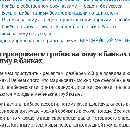
Грибы в собственном соку на зиму — рецепт без уксуса
Белые грибы на зиму без стерилизации по-шляхетски
Рыжики на зиму — рецепт приготовления горячим способ
Грибы на зиму — вкусный рецепт заготовки в банках
рибы на зиму без уксуса.
идео маринованные грибы на зиму - ВКУСНЕЙШИЙ МАРИ
сервирование грибов на зиму в банках
зиму в банках
е чем приступить к рецептам, разберем общие правила и х
иях. Начнем с того, что мариновать можно все съедобные ви
и, подберезовики, опята, свинухи, лисички, рядовки, подос
аются молодые меленькие трубчатые.
оит делать грибное ассорти, потому как индивидуальность 
рвирования лучше урожай собирать в сухую погоду. Все ле
рить, но у каждого вида свое время варки. Готовность опре
чать. Крупные экземпляры перед консервацией нужно разре