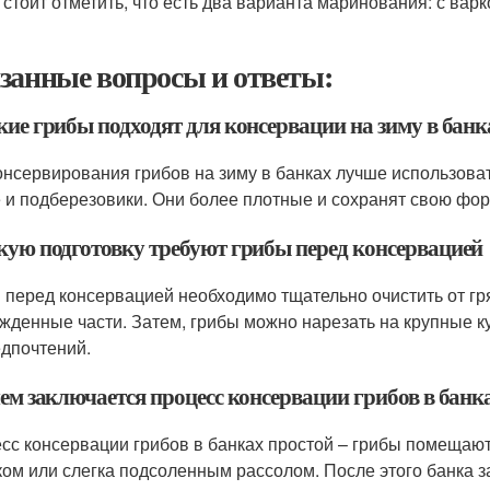
 стоит отметить, что есть два варианта маринования: с вар
занные вопросы и ответы:
кие грибы подходят для консервации на зиму в банк
онсервирования грибов на зиму в банках лучше использоват
 и подберезовики. Они более плотные и сохранят свою фор
акую подготовку требуют грибы перед консервацией
 перед консервацией необходимо тщательно очистить от гря
жденные части. Затем, грибы можно нарезать на крупные ку
едпочтений.
чем заключается процесс консервации грибов в банк
сс консервации грибов в банках простой – грибы помещают
ком или слегка подсоленным рассолом. После этого банка 