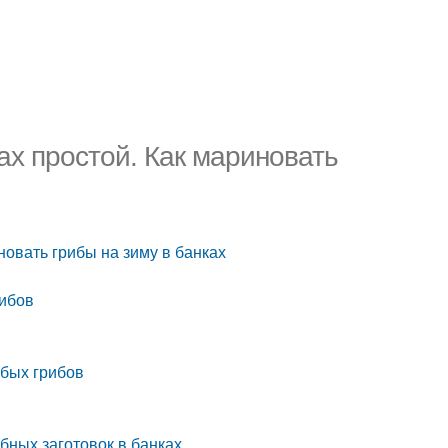
ах простой. Как мариновать
новать грибы на зиму в банках
рибов
юбых грибов
бных заготовок в банках