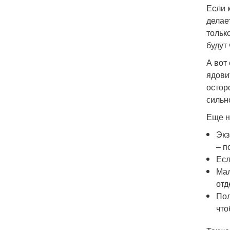
Если 
делае
только
будут
А вот
ядови
остор
сильн
Еще н
Экз
– п
Есл
Мал
отд
Пол
что