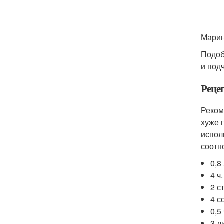
Марин
Подоб
и под
Реце
Реком
хуже 
испол
соотн
0,8
4 ч.
2 с
4 с
0,5
3 л