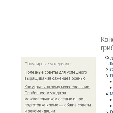
Кон
гри
Сод
К
Популярные материалы
С
Полезные советы для успешного
П
выращивания саженцев осенью
Как укрыть на зиму можжевельник.
Особенности ухода за
М
можжевельником осенью и при
подготовке к зиме — общие советы
и рекомендации
Г