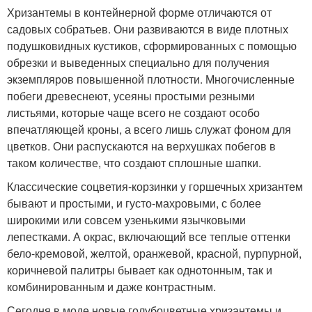
Хризантемы в контейнерной форме отличаются от
садовых собратьев. Они развиваются в виде плотных
подушковидных кустиков, сформированных с помощью
обрезки и выведенных специально для получения
экземпляров повышенной плотности. Многочисленные
побеги древеснеют, усеяны простыми резными
листьями, которые чаще всего не создают особо
впечатляющей кроны, а всего лишь служат фоном для
цветков. Они распускаются на верхушках побегов в
таком количестве, что создают сплошные шапки.
Классические соцветия-корзинки у горшечных хризантем
бывают и простыми, и густо-махровыми, с более
широкими или совсем узенькими язычковыми
лепестками. А окрас, включающий все теплые оттенки
бело-кремовой, желтой, оранжевой, красной, пурпурной,
коричневой палитры бывает как однотонным, так и
комбинированным и даже контрастным.
Сегодня в моде новые голубоцветные хризантемы и