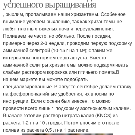
успешного выращивания
, рыхлим, пропалываем наши хризантемы. Особенное
внимание уделяем рыхлению, так как хризантемы не
любят плотных тяжелых почв и переувлажнения.
Обрезка на зиму
Поливаем не часто, но обильно. После посадки,
примерно через 2-3 недели, проводим первую подкормку
аммиачной селитрой (10-15 г на 1 м²); с таким же
интервалом повторяем ее до августа. Вместо
аммиачной селитры хризантемы можно подкармливать
слабым раствором коровяка или птичьего помета.В
нашем маркете вы можете подобрать
специализированные. В августе-сентябре делаем ставку
на фосфорно-калийные удобрения, их вносим по
инструкции. Если с осени был внесен, то можно
провести всего лишь 1 подкормку азотнокислым калием.
Вначале готовим раствор нитрата калия (KNO3) из
расчета 1-2 г на 10 л воды. Потом вносим его после
полива из расчета 0,5 л на 1 растение.