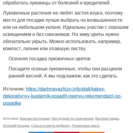
обработать луковицы от болезней и вредителей .
Луковичные растения не любят застоя влаги, поэтому
место для посадки лучше выбрать на возвышенности
или на небольшом уклоне. Идеальны участки с хорошим
освещением и без сквозняков. На зиму цветы нужно
обязательно укрыть. Можно использовать, например,
компост, лапник или опавшую листву.
Осенняя посадка луковичных цветов
Посадите осенью луковичные, чтобы они расцвели
ранней весной. А мы подскажем, как это сделать.
Источник:
https://dachnayazhizn.info/stati/kakoy-
dekorativnyy-kustarnik-posadit-osenyu-rekomendacii-po-
posadke
Категории:
Краткая инструкция
,
Инструкция по сооружению
,
Высокая грядка
,
Осенний посадка
,
Статьи в новую подборку
,
Луковичные цвета