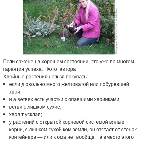
Если саженец в хорошем состоянии, это уже во многом
гарантия успеха. Фото автора
Хвойные растения нельзя покупать:
если д овольно много желтоватой или побуревшей
хвои;
н а ветвях есть участки с опавшими хвоинками;
ветви с лишком сухие;
хвоя т усклая;
у растений с открытой корневой системой вялые
корни, с лишком сухой ком земли, он отстает от стенок
контейнера — или к ома нет вообще, а вместо этого