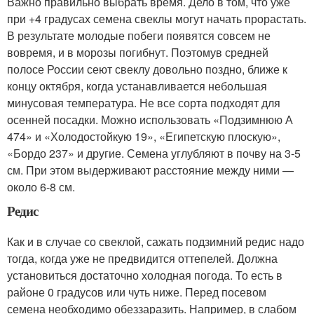
Важно правильно выбрать время. Дело в том, что уже
при +4 градусах семена свеклы могут начать прорастать.
В результате молодые побеги появятся совсем не
вовремя, и в морозы погибнут. Поэтому
в средней
полосе России сеют свеклу довольно поздно, ближе к
концу октября, когда устанавливается небольшая
минусовая температура
. Не все сорта подходят для
осенней посадки. Можно использовать «Подзимнюю А
474» и «Холодостойкую 19», «Египетскую плоскую»,
«Бордо 237» и другие. Семена углубляют в почву на 3-5
см. При этом выдерживают расстояние между ними —
около 6-8 см.
Редис
Как и в случае со свеклой, сажать подзимний редис надо
тогда, когда уже не предвидится оттепелей. Должна
установиться достаточно холодная погода
. То есть в
районе 0 градусов или чуть ниже. Перед посевом
семена необходимо обеззаразить. Например, в слабом