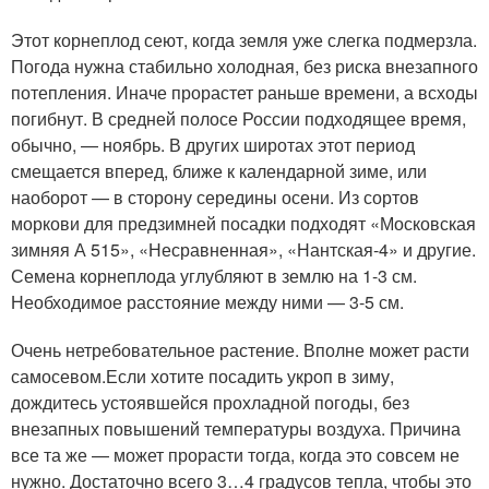
Этот корнеплод сеют, когда земля уже слегка подмерзла.
Погода нужна стабильно холодная, без риска внезапного
потепления
. Иначе прорастет раньше времени, а всходы
погибнут. В средней полосе России подходящее время,
обычно, — ноябрь. В других широтах этот период
смещается вперед, ближе к календарной зиме, или
наоборот — в сторону середины осени. Из сортов
моркови для предзимней посадки подходят «Московская
зимняя А 515», «Несравненная», «Нантская-4» и другие.
Семена корнеплода углубляют в землю на 1-3 см.
Необходимое расстояние между ними — 3-5 см.
Очень нетребовательное растение. Вполне может расти
самосевом.
Если хотите посадить укроп в зиму,
дождитесь устоявшейся прохладной погоды, без
внезапных повышений температуры воздуха
. Причина
все та же — может прорасти тогда, когда это совсем не
нужно. Достаточно всего 3…4 градусов тепла, чтобы это