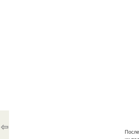
⇦
После