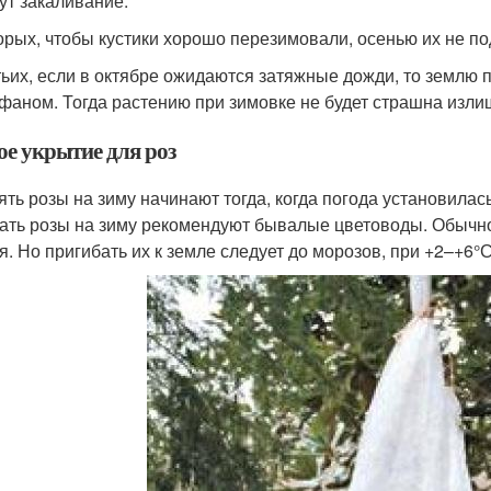
ут закаливание.
орых, чтобы кустики хорошо перезимовали, осенью их не п
тьих, если в октябре ожидаются затяжные дожди, то землю 
фаном. Тогда растению при зимовке не будет страшна изли
ое укрытие для роз
ять розы на зиму начинают тогда, когда погода установилас
ать розы на зиму рекомендуют бывалые цветоводы. Обычно 
я. Но пригибать их к земле следует до морозов, при +2–+6°С