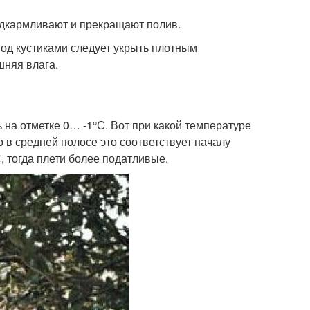
одкармливают и прекращают полив.
под кустиками следует укрыть плотным
шняя влага.
ь на отметке 0… -1°С. Вот при какой температуре
в средней полосе это соответствует началу
, тогда плети более податливые.