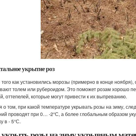
тальное укрытие роз
 того как установились морозы (примерно в конце ноября), 
вают толем или рубероидом. Это поможет розам хорошо пе
й, оттепелей, которые могут привести к их выпреванию.
я о том, при какой температуре укрывать розы на зиму, сле
ний проводят при 0… -2°С, а более глобальным образом уку
у в - 5°С.
 укрыть розы на зиму укрывным мате