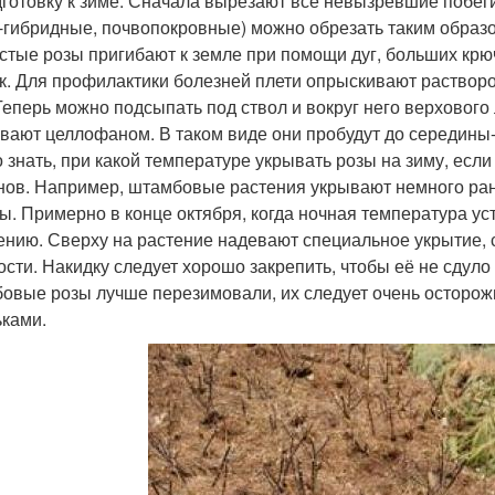
дготовку к зиме. Сначала вырезают все невызревшие побег
-гибридные, почвопокровные) можно обрезать таким образом
стые розы пригибают к земле при помощи дуг, больших крю
к. Для профилактики болезней плети опрыскивают растворо
 Теперь можно подсыпать под ствол и вокруг него верхового 
вают целлофаном. В таком виде они пробудут до середины-
 знать, при какой температуре укрывать розы на зиму, есл
нов. Например, штамбовые растения укрывают немного ран
ы. Примерно в конце октября, когда ночная температура ус
ению. Сверху на растение надевают специальное укрытие, 
ости. Накидку следует хорошо закрепить, чтобы её не сдул
овые розы лучше перезимовали, их следует очень осторожно
ками.