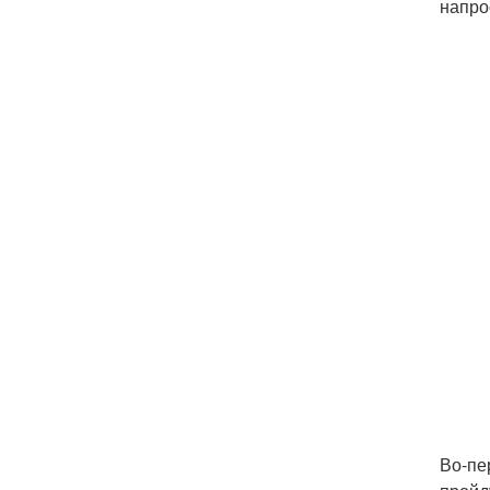
напро
Во-пе