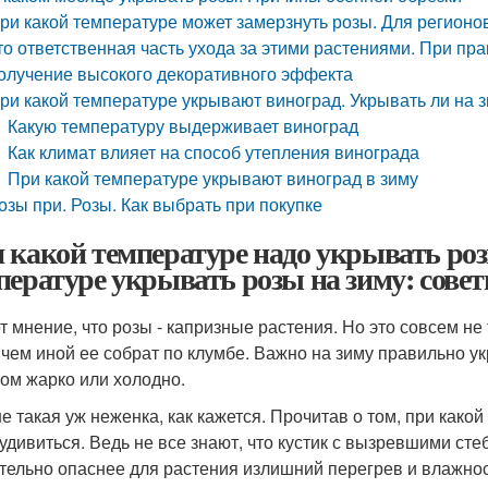
ри какой температуре может замерзнуть розы. Для регионов
то ответственная часть ухода за этими растениями. При пр
олучение высокого декоративного эффекта
ри какой температуре укрывают виноград. Укрывать ли на 
Какую температуру выдерживает виноград
Как климат влияет на способ утепления винограда
При какой температуре укрывают виноград в зиму
озы при. Розы. Как выбрать при покупке
 какой температуре надо укрывать роз
пературе укрывать розы на зиму: сове
т мнение, что розы - капризные растения. Но это совсем не 
 чем иной ее собрат по клумбе. Важно на зиму правильно ук
ом жарко или холодно.
не такая уж неженка, как кажется. Прочитав о том, при како
 удивиться. Ведь не все знают, что кустик с вызревшими ст
тельно опаснее для растения излишний перегрев и влажност