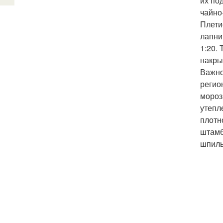
их по
чайно
Плети
лапни
1:20.
накры
Важно
регио
мороз
утепл
плотн
штамб
шпиль