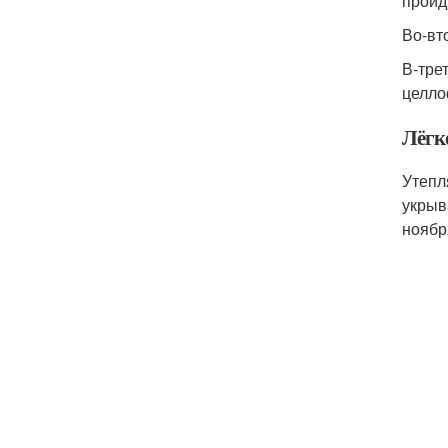
пройд
Во-вт
В-тре
целло
Лёгк
Утепл
укрыв
ноябр