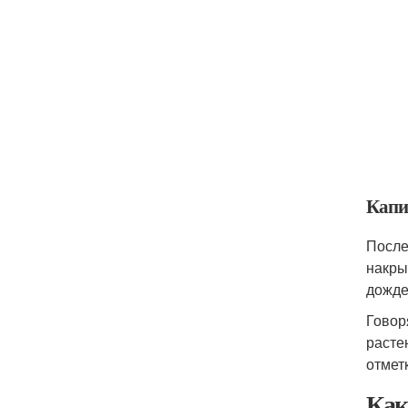
Капи
После
накры
дожде
Говор
расте
отметк
Как