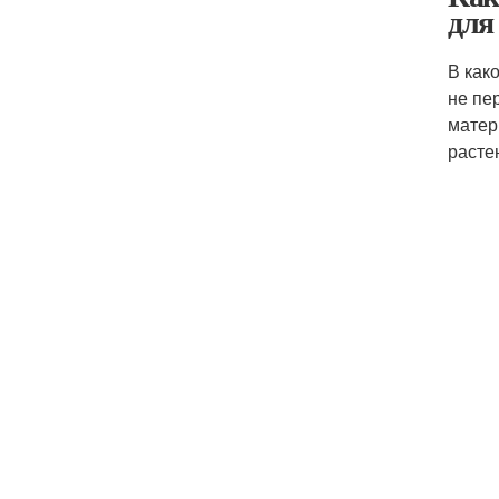
для
В как
не пе
матер
расте