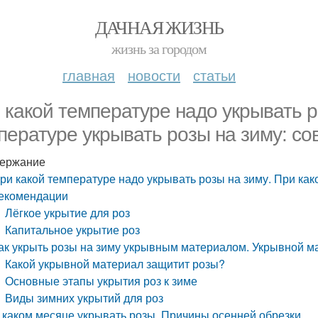
ДАЧНАЯ ЖИЗНЬ
жизнь за городом
главная
новости
статьи
 какой температуре надо укрывать р
пературе укрывать розы на зиму: с
ержание
ри какой температуре надо укрывать розы на зиму. При как
екомендации
Лёгкое укрытие для роз
Капитальное укрытие роз
ак укрыть розы на зиму укрывным материалом. Укрывной мат
Какой укрывной материал защитит розы?
Основные этапы укрытия роз к зиме
Виды зимних укрытий для роз
 каком месяце укрывать розы. Причины осенней обрезки