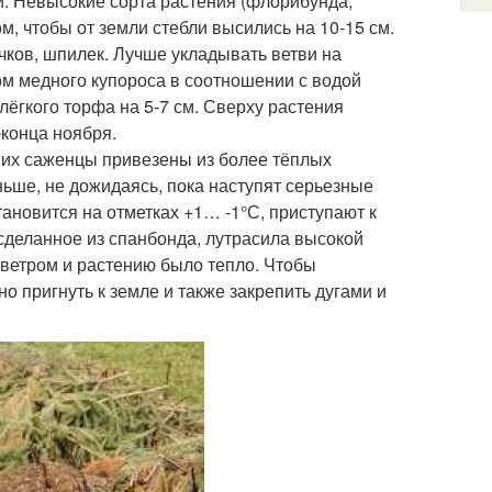
и. Невысокие сорта растения (флорибунда,
, чтобы от земли стебли высились на 10-15 см.
чков, шпилек. Лучше укладывать ветви на
м медного купороса в соотношении с водой
лёгкого торфа на 5-7 см. Сверху растения
конца ноября.
и их саженцы привезены из более тёплых
ьше, не дожидаясь, пока наступят серьезные
тановится на отметках +1… -1°С, приступают к
сделанное из спанбонда, лутрасила высокой
о ветром и растению было тепло. Чтобы
 пригнуть к земле и также закрепить дугами и