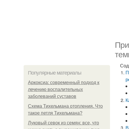
При
тем
Сод
П
Популярные материалы
р
Аркоксиа: современный подход к
лечению воспалительных
заболеваний суставов
К
Схема Тихельмана отопления. Что
такое петля Тихельмана?
Луковый севок из семян: все, что
В