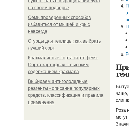
нужно знать о выращивании лука
П
на своем подворье
э
Семь проверенных способов
п
избавиться от мышей и крыс
П
навсегда
Огурцы для теплицы: как выбрать
лучший сорт
Р
Крахмалистые сорта картофеля.
При
Сорта картофеля с высоким
тем
содержанием крахмала
Выбираем антигололедные
Бытуе
реагенты - описание популярных
чаще,
средств, классификация и правила
слишк
применения
Роза 
могут
Значи