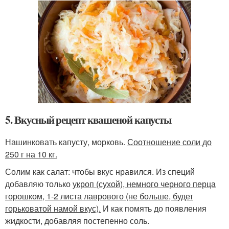
5. Вкусный рецепт квашеной капусты
Нашинковать капусту, морковь.
Соотношение соли до
250 г на 10 кг.
Солим как салат: чтобы вкус нравился. Из специй
добавляю только
укроп (сухой), немного черного перца
горошком, 1-2 листа лаврового (не больше, будет
горьковатой намой вкус).
И как помять до появления
жидкости, добавляя постепенно соль.