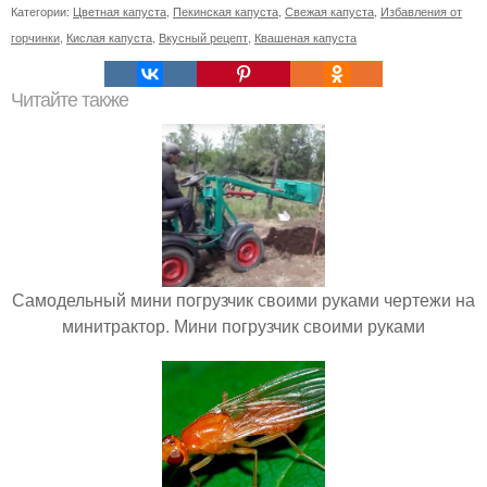
Категории:
Цветная капуста
,
Пекинская капуста
,
Свежая капуста
,
Избавления от
горчинки
,
Кислая капуста
,
Вкусный рецепт
,
Квашеная капуста
Читайте также
Самодельный мини погрузчик своими руками чертежи на
минитрактор. Мини погрузчик своими руками