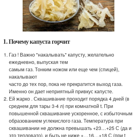
1. Почему капуста горчит
Газ ! Важно "накалывать" капусту, желательно
ежедневно, выпуская тем
самым газ. Тонким ножом или еще чем (спицей),
накалывают
часто до тех пор, пока не прекратится выход газа.
Именно он дает неприятный привкус капусте.
Ей жарко . Сквашивание проходит порядка 4 дней (в
среднем для тары 3-4 л) при комнатной t. При
повышенной сквашивание ускоренное, с избыточным
образованием углекислого газа. Температура при
сквашивании не должна превышать +23…+25 С (да и
это тепловато), и быть не ниже +…16…+18 С (при t