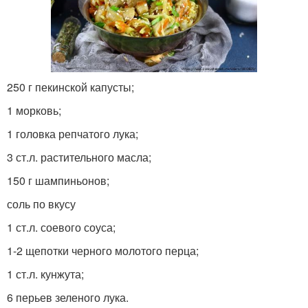
250 г пекинской капусты;
1 морковь;
1 головка репчатого лука;
3 ст.л. растительного масла;
150 г шампиньонов;
соль по вкусу
1 ст.л. соевого соуса;
1-2 щепотки черного молотого перца;
1 ст.л. кунжута;
6 перьев зеленого лука.