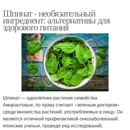
Салат из пекинской
Шпинат - необязательный
Капусты с фото
капусты
ингредиент: альтернативы для
здорового питания
Капуста в сливочном
Капуста с рисом
соусе
Рис с пекинской
Капуста с грибам
капустой
Шпинат — однолетнее растение семейства
Капусты с курицей
Тушеная капуста
Амарантовые, по праву считают «зеленым доктором»
среди множества растений, употребляемых в пищу. Он
является отличной профилактикой онкозаболеваний:
японские ученые, проведя ряд исследований,