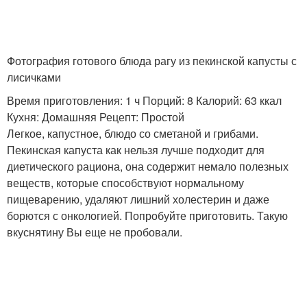
Капусты к поливу
Капусты к свету
Фотография готового блюда рагу из пекинской капусты с
лисичками
Время приготовления: 1 ч Порций: 8 Калорий: 63 ккал
Кухня: Домашняя Рецепт: Простой
Капуста с
Капусты к почве
Легкое, капустное, блюдо со сметаной и грибами.
шампиньонами
Пекинская капуста как нельзя лучше подходит для
диетического рациона, она содержит немало полезных
веществ, которые способствуют нормальному
пищеварению, удаляют лишний холестерин и даже
Капуста со сметаной
Капуста с курицей
борются с онкологией. Попробуйте приготовить. Такую
вкуснятину Вы еще не пробовали.
Вкуснятина из
Капуста с мясом
пекинской капусты