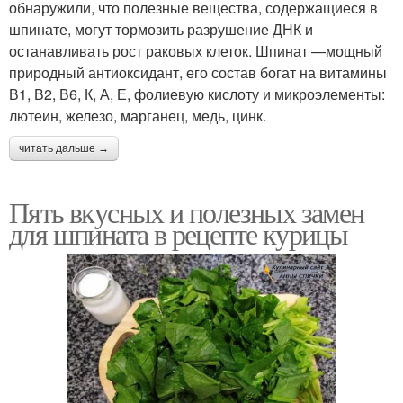
Солянка из пекинской
обнаружили, что полезные вещества, содержащиеся в
Капуста с морковью
капусты
шпинате, могут тормозить разрушение ДНК и
останавливать рост раковых клеток. Шпинат —мощный
природный антиоксидант, его состав богат на витамины
В1, В2, В6, К, А, Е, фолиевую кислоту и микроэлементы:
Капусты с оливками
Капуста в мультиварке
лютеин, железо, марганец, медь, цинк.
читать дальше →
Пять вкусных и полезных замен
для шпината в рецепте курицы