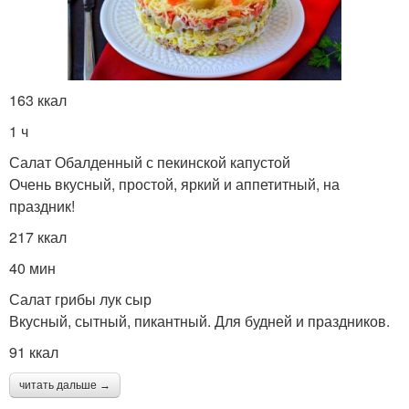
Рагу с пекинской
Капуста с фасолью
капустой
163 ккал
1 ч
Блюда из пекинской
Китайская капуста
капусты
Салат Обалденный с пекинской капустой
Очень вкусный, простой, яркий и аппетитный, на
праздник!
Рецепты с пекинской
217 ккал
Капуста на сковороде
капустой
40 мин
Салат грибы лук сыр
Вкусный, сытный, пикантный. Для будней и праздников.
Закуска из пекинской
Закуски с пекинской
91 ккал
капусты
капустой
читать дальше →