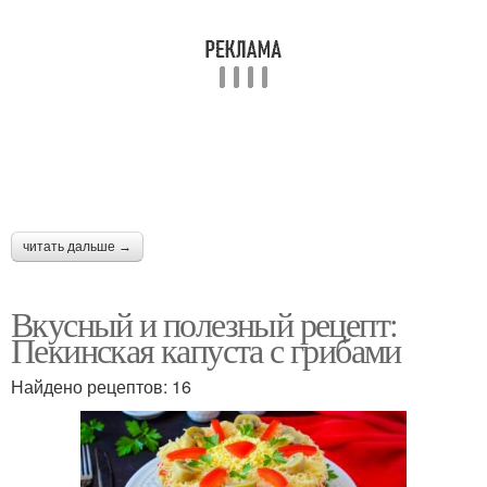
Свинин с пекинской
Капуста с сосисками
капустой
Сосиски в капусте
Капуста с яйцом
читать дальше →
Капуста с колбасой
Обычная капуста
Вкусный и полезный рецепт:
Пекинская капуста с грибами
Найдено рецептов: 16
Капуста с картошкой
Капуста с кабачком