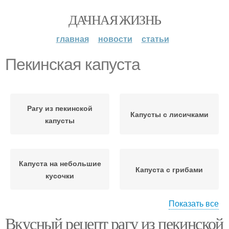
ДАЧНАЯ ЖИЗНЬ
главная
новости
статьи
Пекинская капуста
Рагу из пекинской
Капусты с лисичками
капусты
Капуста на небольшие
Капуста с грибами
кусочки
Показать все
Вкусный рецепт рагу из пекинской
Цезарь с пекинской
Капусты с грибами