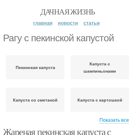
ДАЧНАЯ ЖИЗНЬ
главная
новости
статьи
Рагу с пекинской капустой
Капуста с
Пекинская капуста
шампиньонами
Капуста со сметаной
Капуста с картошкой
Показать все
Жареная пекинская капуста с
Рагу с картошкой
Капуста с курицей