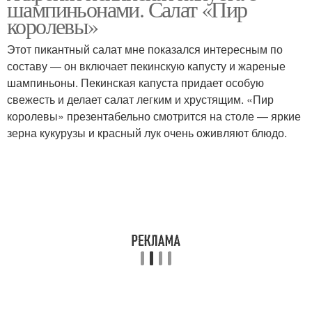
шампиньонами. Салат «Пир
королевы»
Этот пикантный салат мне показался интересным по
составу — он включает пекинскую капусту и жареные
Капуста с мясом
Капуста с кабачком
шампиньоны. Пекинская капуста придает особую
свежесть и делает салат легким и хрустящим. «Пир
королевы» презентабельно смотрится на столе — яркие
зерна кукурузы и красный лук очень оживляют блюдо.
Овощное рагу
Китайская капуста
Салат из пекинской
Капуста с грибами
капусты
Салат с пекинской
Капусты с грибами
капустой