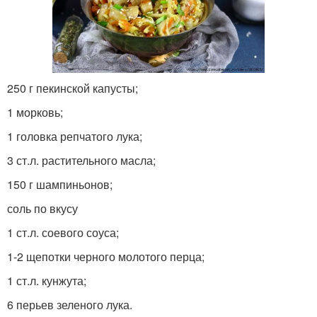
250 г пекинской капусты;
1 морковь;
1 головка репчатого лука;
3 ст.л. растительного масла;
150 г шампиньонов;
соль по вкусу
1 ст.л. соевого соуса;
1-2 щепотки черного молотого перца;
1 ст.л. кунжута;
6 перьев зеленого лука.