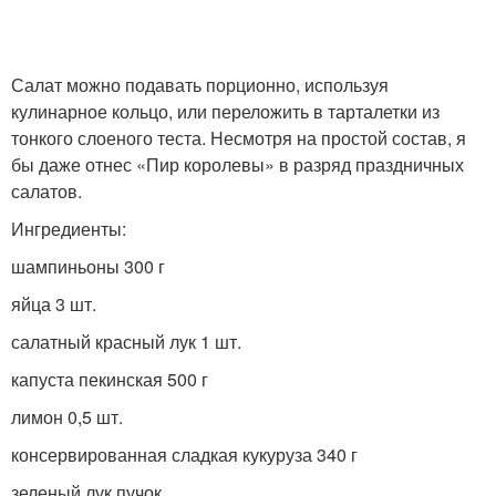
Блюда из пекинской
Салат можно подавать порционно, используя
Капуста с сосисками
капусты
кулинарное кольцо, или переложить в тарталетки из
тонкого слоеного теста. Несмотря на простой состав, я
бы даже отнес «Пир королевы» в разряд праздничных
салатов.
Капуста в сливочном
Капусты с фото
соусе
Ингредиенты:
шампиньоны 300 г
яйца 3 шт.
Рагу из говядины
Сосиски в капусте
салатный красный лук 1 шт.
капуста пекинская 500 г
лимон 0,5 шт.
Свинин с пекинской
Обычная капуста
консервированная сладкая кукуруза 340 г
капустой
зеленый лук пучок