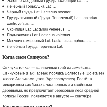
Условно-съедобный Груздь настоящий Lat: …
Лечебный Горькушка Lat: …
Чёрный груздь Lat: Lactarius necator. …
Груздь осиновый (Груздь Тополевый) Lat: Lactarius
controversus. …
Скрипица Lat: Lactarius vellereus. …
Подмолочник Lat: Lactarius volemus. …
Млечник камфорный Lat: Lactarius camphoratus. …
Лечебный Груздь перечный Lat:
Когда сезон Свинухов?
Свинуха тонкая — шляпочный гриб из семейства
Свинуховые (Paxillaceae) порядка Болетовые (Boletales)
класса Агарикомицетов (Agaricomycetes). Растёт в
микоризном симбиозе с лиственными и хвойными
деревьями, но предпочитает берёзовые леса средней
полосы России. появляется в августе — сентябре.
Как определить грузди?