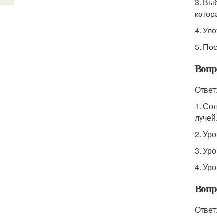
3. Вы
котор
4. Уло
5. По
Вопр
Ответ
1. Со
лучей
2. Ур
3. Ур
4. Ур
Вопр
Ответ