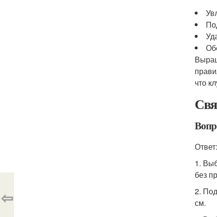
Ув
По
Уд
Об
Выращ
прави
что к
Свя
Вопро
Ответ
1. Вы
без п
2. По
⇦
см.