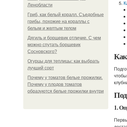
К
Ленобласти
Гриб, как белый коралл. Съедобные
грибы, похожие на кораллы с
белым и желтым телом
Дягиль и борщевик отличие. С чем
можно спутать борщевик
Сосновского?
Как
Огурцы для теплицы: как выбрать
лучший сорт
Подго
чтобы
Почему у томатов белые прожилки.
клубни
Почему у плодов томатов
образуются белые прожилки внутри
Под
1. Оп
Первы
доста