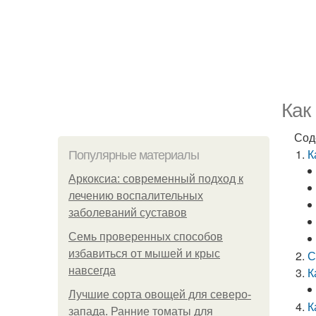
Как
Сод
К
Популярные материалы
Аркоксиа: современный подход к
лечению воспалительных
заболеваний суставов
Семь проверенных способов
избавиться от мышей и крыс
С
навсегда
К
Лучшие сорта овощей для северо-
К
запада. Ранние томаты для