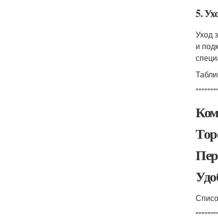
5. Ух
Уход 
и под
специ
Табли
"""""""
Ком
Тор
Пер
Удо
Списо
"""""""