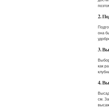
поэто
2. П
Подго
она б
удобр
3. В
Выбор
как р
клубн
4. В
Высад
см. З
высаж