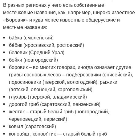
В разных регионах у него есть собственные
местечковые названия, как, например, широко известное
«Боровик» и куда менее известные общерусские и
местные названия:
ба́бка (смоленский)
бе́бик (ярославский, ростовский)
белеви́к (Средний Урал)
бойки (новгородский)
боровик – во многих говорах, иногда означает другие
грибы сосновых лесов – подберёзовики (енисейский),
подосиновики (тверской, вологодский), рыжики
(вятский, олонецкий, каргопольский)
глуха́рь (тверской, владимирский)
дорогой гриб (саратовский, пензенский)
желтяк – старый белый гриб (новгородский,
череповецкий, пермский)
ковы́л (саратовский)
коновя́ш , коновя́тик — старый белый гриб