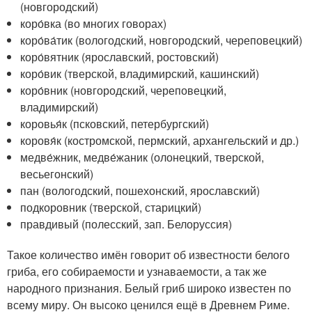
(новгородский)
коро́вка (во многих говорах)
коро́ва́тик (вологодский, новгородский, череповецкий)
коро́вятник (ярославский, ростовский)
коро́вик (тверской, владимирский, кашинский)
коро́вник (новгородский, череповецкий,
владимирский)
коровья́к (псковский, петербургский)
коровя́к (костромской, пермский, архангельский и др.)
медве́жник, медве́жаник (олонецкий, тверской,
весьегонский)
пан (вологодский, пошехонский, ярославский)
подкоровник (тверской, старицкий)
правдивый (полесский, зап. Белоруссия)
Такое количество имён говорит об известности белого
гриба, его собираемости и узнаваемости, а так же
народного признания. Белый гриб широко известен по
всему миру. Он высоко ценился ещё в Древнем Риме.