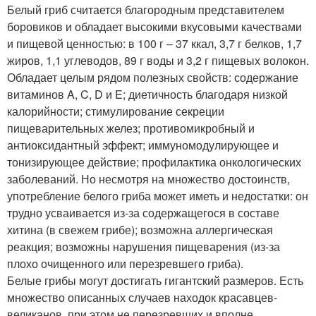
Белый гриб считается благородным представителем
боровиков и обладает высокими вкусовыми качествами
и пищевой ценностью: в 100 г – 37 ккал, 3,7 г белков, 1,7
жиров, 1,1 углеводов, 89 г воды и 3,2 г пищевых волокон.
Обладает целым рядом полезных свойств: содержание
витаминов A, C, D и E; диетичность благодаря низкой
калорийности; стимулирование секреции
пищеварительных желез; противомикробный и
антиоксидантный эффект; иммуномодулирующее и
тонизирующее действие; профилактика онкологических
заболеваний. Но несмотря на множество достоинств,
употребление белого гриба может иметь и недостатки: он
трудно усваивается из-за содержащегося в составе
хитина (в свежем грибе); возможна аллергическая
реакция; возможны нарушения пищеварения (из-за
плохо очищенного или перезревшего гриба).
Белые грибы могут достигать гигантский размеров. Есть
множество описанных случаев находок красавцев-
великанов, при этом не перезревших и вполне