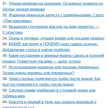
31.
Уборка моркови на хранение. Основные правила по
уборки урожая моркови
32.
Жареная пекинская капуста с шампиньонами. Салат
«Пир королевы»
33.
Квашеная стручковая фасоль на зиму рецепты. —
Статистика
34.
Осень в теплице: лучшее время для посадки сидерат
35.
КАКИЕ растения и ПОЧЕМУ надо сажать осенью..
Добавление статьи в новую подборку
36.
Какие кустарники и деревья можно сажать в осенний
период. Грамотная посадка — залог успеха
37.
Использование корзинок для посадки луковичных.
Зачем нужны корзины для луковичных?
38.
Через сколько появляются грибы после дождя. Как
быстро появляются грибы после дождя
39.
Сколько грамм удобрения в столовой ложке или
таблица мер
40.
Красота и урожай в тени: как создать красивый и
плодородный сад