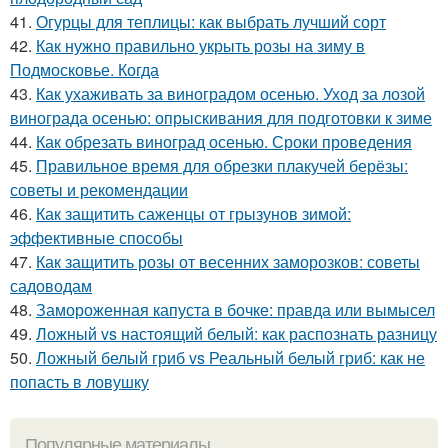
41.
Огурцы для теплицы: как выбрать лучший сорт
42.
Как нужно правильно укрыть розы на зиму в
Подмосковье. Когда
43.
Как ухаживать за виноградом осенью. Уход за лозой
винограда осенью: опрыскивания для подготовки к зиме
44.
Как обрезать виноград осенью. Сроки проведения
45.
Правильное время для обрезки плакучей берёзы:
советы и рекомендации
46.
Как защитить саженцы от грызунов зимой:
эффективные способы
47.
Как защитить розы от весенних заморозков: советы
садоводам
48.
Замороженная капуста в бочке: правда или вымысел
49.
Ложный vs настоящий белый: как распознать разницу
50.
Ложный белый гриб vs Реальный белый гриб: как не
попасть в ловушку
Популярные материалы