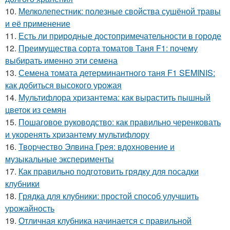
10.
Мелколепестник: полезные свойства сушёной травы
и её применение
11.
Есть ли природные достопримечательности в городе
12.
Преимущества сорта томатов Таня F1: почему
выбирать именно эти семена
13.
Семена томата детерминантного таня F1 SEMINIS:
как добиться высокого урожая
14.
Мультифлора хризантема: как вырастить пышный
цветок из семян
15.
Пошаговое руководство: как правильно черенковать
и укоренять хризантему мультифлору
16.
Творчество Элвина Грея: вдохновение и
музыкальные эксперименты
17.
Как правильно подготовить грядку для посадки
клубники
18.
Грядка для клубники: простой способ улучшить
урожайность
19.
Отличная клубника начинается с правильной